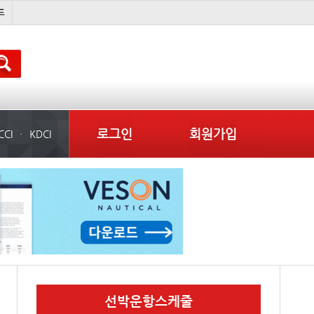
미중
냉동
���ͤ
미국
로그인
회원가입
CCI
KDCI
선박운항스케줄