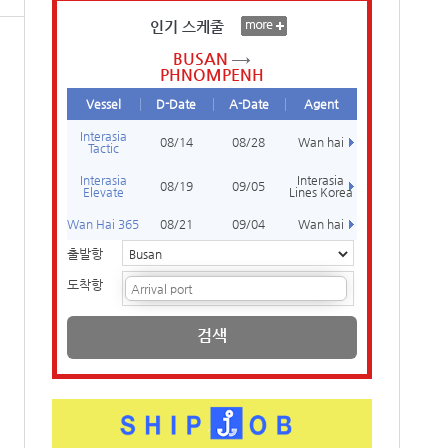
인기 스케줄
BUSAN
PHNOMPENH
Vessel
D-Date
A-Date
Agent
Interasia
08/14
08/28
Wan hai
Tactic
Interasia
Interasia
08/19
09/05
Elevate
Lines Korea
Wan Hai 365
08/21
09/04
Wan hai
출발항
도착항
검색