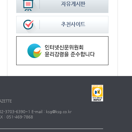
AZETTE
703-6390~1 E-mail : ksg@ksg.co.kr
 : 051-469-7868