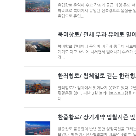
유럽항로 운임이 수요 감소와 공급 과잉 등의 여
하락으로 북미에서 유입된 선복량으로 몸살을 앓고 
유럽으로 유입...
북미항로/ 관세 부과 유예로 밀
북미항로 컨테이너 운임이 미국과 중국이 서로에
계기로 재고 확보에 나서면서 밀어내기 수요가 급
갖...
한러항로/ 침체일로 걷는 한러항
한러항로가 침체에서 벗어나지 못하고 있다. 2
뒷걸음질 쳤다. 지난 3월 블라디보스토크항을 비롯
대...
한중항로/ 장기계약 입찰시즌 맞
한중항로 물동량이 반년 동안 성장곡선을 그리는
보였다. 황해정기선사협의회에 따르면 3월 한 달