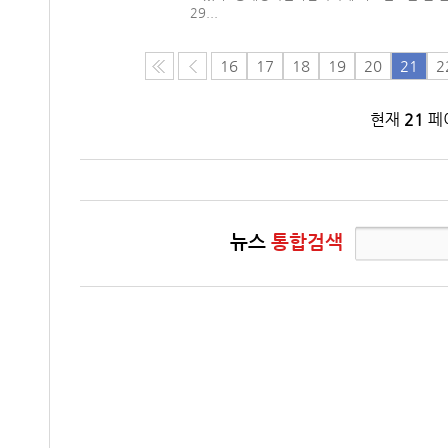
29...
16
17
18
19
20
21
2
현재
21
페이
뉴스
통합검색