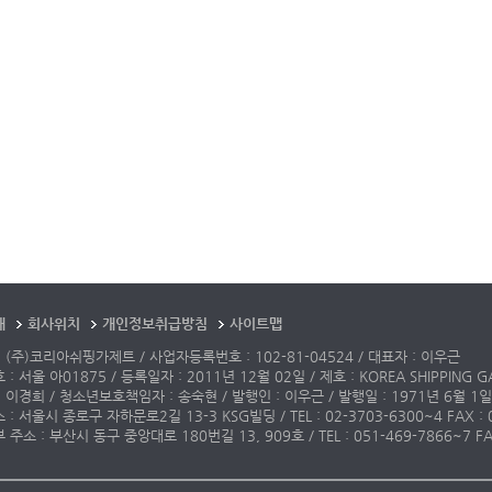
개
회사위치
개인정보취급방침
사이트맵
 (주)코리아쉬핑가제트 / 사업자등록번호 : 102-81-04524 / 대표자 : 이우근
: 서울 아01875 / 등록일자 : 2011년 12월 02일 / 제호 : KOREA SHIPPING G
 이경희 / 청소년보호책임자 : 송숙현 / 발행인 : 이우근 / 발행일 : 1971년 6월 1일
: 서울시 종로구 자하문로2길 13-3 KSG빌딩 / TEL : 02-3703-6300~4 FAX : 02-3
주소 : 부산시 동구 중앙대로 180번길 13, 909호 / TEL : 051-469-7866~7 FAX