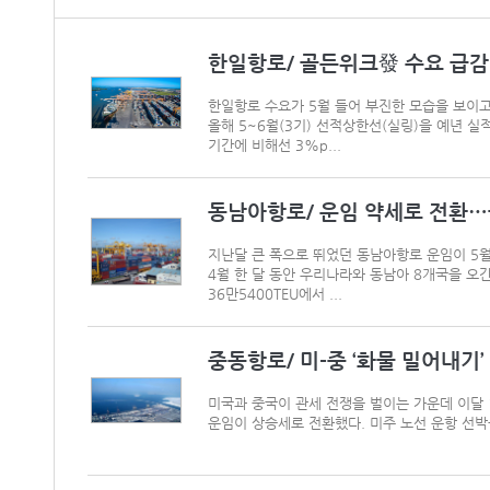
한일항로/ 골든위크發 수요 급감
한일항로 수요가 5월 들어 부진한 모습을 보이고
올해 5~6월(3기) 선적상한선(실링)을 예년 실
기간에 비해선 3%p...
동남아항로/ 운임 약세로 전환
지난달 큰 폭으로 뛰었던 동남아항로 운임이 5월
4월 한 달 동안 우리나라와 동남아 8개국을 오간
36만5400TEU에서 ...
중동항로/ 미-중 ‘화물 밀어내기
미국과 중국이 관세 전쟁을 벌이는 가운데 이달 
운임이 상승세로 전환했다. 미주 노선 운항 선박을