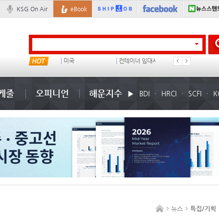
KSG On Air
eBook
���ͤ
미국
컨테이너 임대사
석도
케줄
오피니언
해운지수
BDI
HRCI
SCFI
K
뉴스
특집/기획