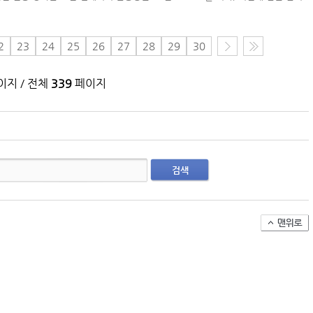
(주)맥스피드
2
23
24
25
26
27
28
29
30
NANSHA | China
지 / 전체
339
페이지
검색
컨테이너 박스 유실사고 추이(2008~2025년)
국가별 상반기 선박 수주량 추이(2022~2026년)
국가별 월간 선박 수주량 추이(2026년 1~6월)
2026년 상반기 인도된 신조 컨테이너선 명단-1
2026년 상반기 인도된 신조 컨테이너선 명단-2