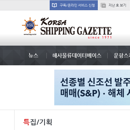
구독/온라인 서비스 신청
지난 호 보기
냉동
뉴스
해사물류데이터베이스
운항스
특
집/기획