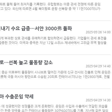
파로 올해 들어 최저치를 기록했다. 유럽항로는 미중 관세 전쟁에 따른 운임
있다. 외신에 따르면 4월 북미항로 운항 선복량 중 약 11만7000TEU가
‘韓中 웃고 日 울고’ 상반기 선박수주량 희비교차
어내기 수요 급증…서안 3000弗 돌파
2025-05-26 14:00
컨운임지수 4주만에 반등…美·중동 두자릿수↑
게 부과한 상호 관세를 유예하기로 합의하면서 급등했다. 기업들이 관세 휴전을
프랑스 CMA CGM, 2분기 순이익 1.1조…48%
증한 것이다. 미국과 중국은 지난 12일 스위스 제네바에서 고위급 무역 협상을
로…선복 늘고 물동량 감소
페덱스, 광저우-시드니 직항 화물노선 개설
2025-04-29 14:40
월 중순 이후부터 물동량이 시나브로 떨어진 가운데 신규 선사의 진출로 인해 운임은
해 극동 러시아 항만으로 수송된 20피트 컨테이너(TEU)는 1만2800개로, 전월
아 수출운임 약세
2025-04-29 14:30
 데 성공했지만 성장률은 크게 둔화했다. 운임은 수입과 수출에서 엇갈린 모습을
간 한중 양국을 오간 컨테이너 물동량은 30만600TEU를 기록, 지난해 같은 달의