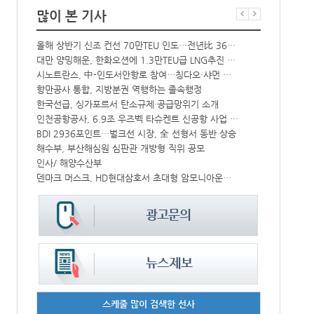
많이 본 기사
올해 상반기 신조 컨선 70만TEU 인도…전년比 36% 감소
‘韓中 웃고 
해수부 新청사 부산북항 재개발 부지에 짓는다…2030년 완공
대만 양밍해운, 한화오션에 1.3만TEU급 LNG추진 컨선 6척 발주
中-라오스 화물열차 상반기 수출입액 3.6조…전년比 34%↑
시노트란스, 中-인도서안항로 참여…칭다오·샤먼 직항
CJ대한통운, 대구 도심서 자율주행 화물운송 시범 운행
항만공사 통합, 지방분권 역행하는 졸속행정
한국선급, 싱가포르서 탄소규제·공급망위기 소개
컨운임지수 4
↑
인천공항공사, 6.9조 우즈벡 타슈켄트 신공항 사업 참여
프랑스 CMA 
IPA, 지역 공공기관과 사회연대경제기업 청년 고용지원 본격 추진
BDI 2936포인트…벌크선 시장, 全 선형서 동반 상승
中 시안-유럽 정기화물열차 상반기 운행실적 3000회 돌파
해수부, 부산해심원 심판관 개방형 직위 공모
울산항만공사, 지역 사회복지시설 노후 냉방기기 교체 지원
인사/ 해양수산부
덴마크 머스크, HD현대삼호서 초대형 암모니아운반선 인도받아
페덱스, 광저
스케줄 많이 검색한 선사