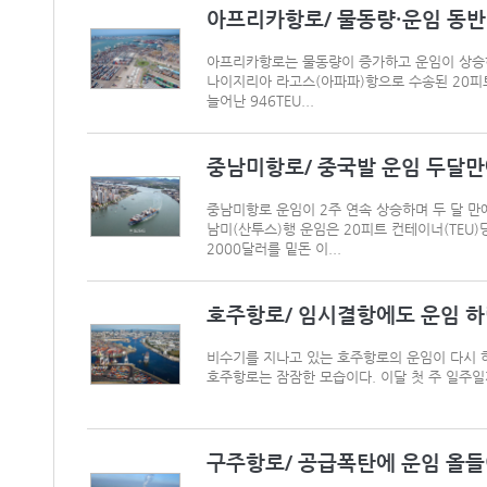
아프리카항로/ 물동량·운임 동반 
아프리카항로는 물동량이 증가하고 운임이 상승하
나이지리아 라고스(아파파)항으로 수송된 20피트 
늘어난 946TEU...
중남미항로/ 중국발 운임 두달만
중남미항로 운임이 2주 연속 상승하며 두 달 만
남미(산투스)행 운임은 20피트 컨테이너(TEU)당
2000달러를 밑돈 이...
호주항로/ 임시결항에도 운임 
비수기를 지나고 있는 호주항로의 운임이 다시 
호주항로는 잠잠한 모습이다. 이달 첫 주 일주일
구주항로/ 공급폭탄에 운임 올들