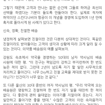
그렇기 때문에 고객과 만나는 짧은 순간에 그들로 하여금 최선의
선택을 하였다는 기분이 들도록 만들어야 한다. 실제로 적자에
허덕이던 스칸디나비아 항공이 이 개념을 경영에 도입하여 1년 만에
흑자로 돌아서게 된 사례가 있다고 한다.
신속, 정확, 친절한 배송
냉정하게 살펴보면 친절이란 것은 다분히 상대적인 것이다. 똑같은
친절이라도 받아들이는 고객의 생각과 상황에 따라 크게 달라 질 수
있는 것이다. 의약품 배송원의 예를 살펴보자.
강원도 속초에서 약국을 경영하는 50대의 남자 약사님의 배송
사원에 대한 평. “이 친구는 책임감이 강하고 부지런하여 한 번도
늦은 적이 없다. 그런데 2년이 넘도록 자기 할 일만 사무적으로
처리하고 돌아간다. 너무 Dry하고 친절 교육을 제대로 받지 못한 것
아닌가? 인간미가 너무 없는 것 같다.”
또 다른 울산의 30대 중반의 여자 약사님의 평. “우리 약국에 오는
배송원은 명랑하고 친절하며 한 번도 자기 일을 태만히 한 적이
없다. 다 좋은데 괜히 쓸데없는 이야기를 지껄이며 웃는다. 자기
일만하고 돌아가면 좋을 텐데.” 수많은 고객의 이런 속마음까지