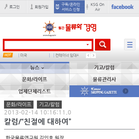
구독/온라인
KSG On
로그인
회원가입
서비스 신청
Air
미국
컨테이너 임대사
더블
완하이
뉴스
기고/칼럼
문화/라이프
물류관리사
업체단체리스트
문화/라이프
기고/칼럼
2013-02-14 10:16:11.0
칼럼/“친절에 대하여”
한국물류연구원 김인호 원장