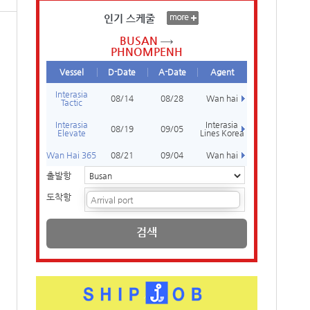
인기 스케줄
BUSAN
PHNOMPENH
Vessel
D-Date
A-Date
Agent
Interasia
08/14
08/28
Wan hai
Tactic
Interasia
Interasia
08/19
09/05
Elevate
Lines Korea
Wan Hai 365
08/21
09/04
Wan hai
출발항
도착항
검색