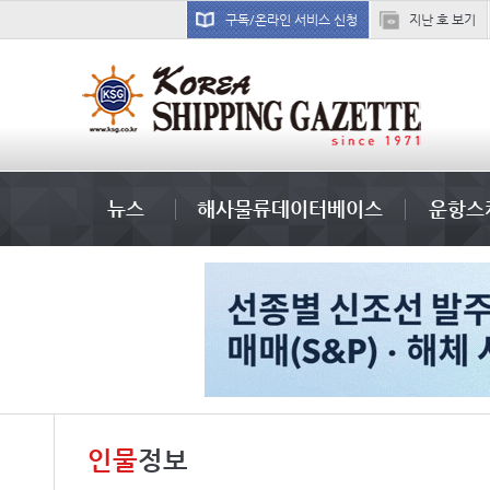
구독/온라인 서비스 신청
지난 호 보기
냉동
뉴스
해사물류데이터베이스
운항스
인물
정보