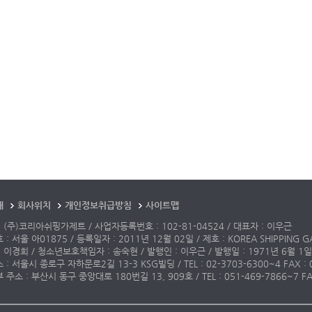
개
회사위치
개인정보취급방침
사이트맵
 (주)코리아쉬핑가제트 / 사업자등록번호 : 102-81-04524 / 대표자 : 이우근
: 서울 아01875 / 등록일자 : 2011년 12월 02일 / 제호 : KOREA SHIPPING G
 이경희 / 청소년보호책임자 : 송숙현 / 발행인 : 이우근 / 발행일 : 1971년 6월 1일
: 서울시 종로구 자하문로2길 13-3 KSG빌딩 / TEL : 02-3703-6300~4 FAX : 02-3
주소 : 부산시 동구 중앙대로 180번길 13, 909호 / TEL : 051-469-7866~7 FAX