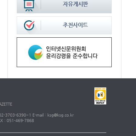
AZETTE
703-6390~1 E-mail : ksg@ksg.co.kr
 : 051-469-7868