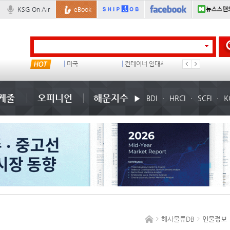
KSG On Air
eBook
���ͤ
미국
컨테이너 임대사
석도
케줄
오피니언
해운지수
BDI
HRCI
SCFI
K
해사물류DB
인물정보