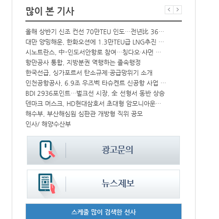
많이 본 기사
올해 상반기 신조 컨선 70만TEU 인도…전년比 36% 감소
‘韓中 웃고 
해수부 新청사 부산북항 재개발 부지에 짓는다…2030년 완공
대만 양밍해운, 한화오션에 1.3만TEU급 LNG추진 컨선 6척 발주
中-라오스 화물열차 상반기 수출입액 3.6조…전년比 34%↑
시노트란스, 中-인도서안항로 참여…칭다오·샤먼 직항
CJ대한통운, 대구 도심서 자율주행 화물운송 시범 운행
항만공사 통합, 지방분권 역행하는 졸속행정
한국선급, 싱가포르서 탄소규제·공급망위기 소개
컨운임지수 4
↑
인천공항공사, 6.9조 우즈벡 타슈켄트 신공항 사업 참여
프랑스 CMA 
IPA, 지역 공공기관과 사회연대경제기업 청년 고용지원 본격 추진
BDI 2936포인트…벌크선 시장, 全 선형서 동반 상승
中 시안-유럽 정기화물열차 상반기 운행실적 3000회 돌파
덴마크 머스크, HD현대삼호서 초대형 암모니아운반선 인도받아
울산항만공사, 지역 사회복지시설 노후 냉방기기 교체 지원
해수부, 부산해심원 심판관 개방형 직위 공모
인사/ 해양수산부
페덱스, 광저
스케줄 많이 검색한 선사