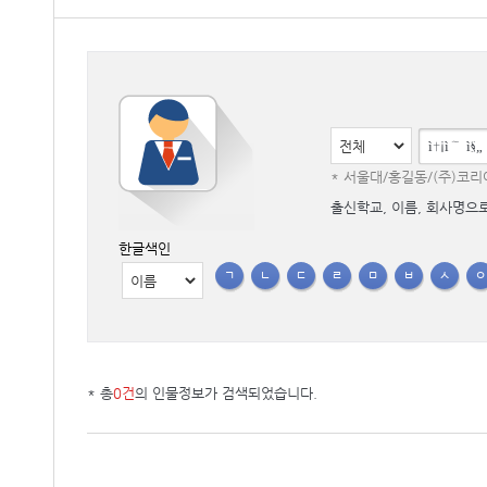
* 서울대/홍길동/(주)코
출신학교, 이름, 회사명으
한글색인
ㄱ
ㄴ
ㄷ
ㄹ
ㅁ
ㅂ
ㅅ
* 총
0건
의 인물정보가 검색되었습니다.