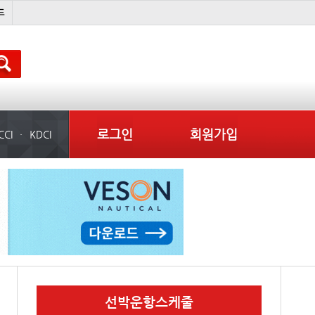
미중
냉동
���ͤ
미국
로그인
회원가입
CCI
KDCI
선박운항스케줄