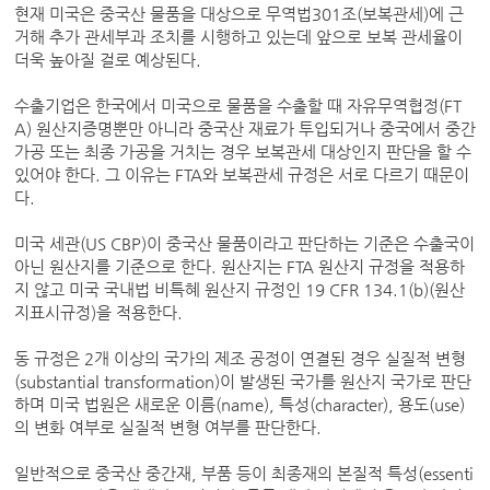
현재 미국은 중국산 물품을 대상으로 무역법301조(보복관세)에 근
거해 추가 관세부과 조치를 시행하고 있는데 앞으로 보복 관세율이
더욱 높아질 걸로 예상된다.
수출기업은 한국에서 미국으로 물품을 수출할 때 자유무역협정(FT
A) 원산지증명뿐만 아니라 중국산 재료가 투입되거나 중국에서 중간
가공 또는 최종 가공을 거치는 경우 보복관세 대상인지 판단을 할 수
있어야 한다. 그 이유는 FTA와 보복관세 규정은 서로 다르기 때문이
다.
미국 세관(US CBP)이 중국산 물품이라고 판단하는 기준은 수출국이
아닌 원산지를 기준으로 한다. 원산지는 FTA 원산지 규정을 적용하
지 않고 미국 국내법 비특혜 원산지 규정인 19 CFR 134.1(b)(원산
지표시규정)을 적용한다.
동 규정은 2개 이상의 국가의 제조 공정이 연결된 경우 실질적 변형
(substantial transformation)이 발생된 국가를 원산지 국가로 판단
하며 미국 법원은 새로운 이름(name), 특성(character), 용도(use)
의 변화 여부로 실질적 변형 여부를 판단한다.
일반적으로 중국산 중간재, 부품 등이 최종재의 본질적 특성(essenti