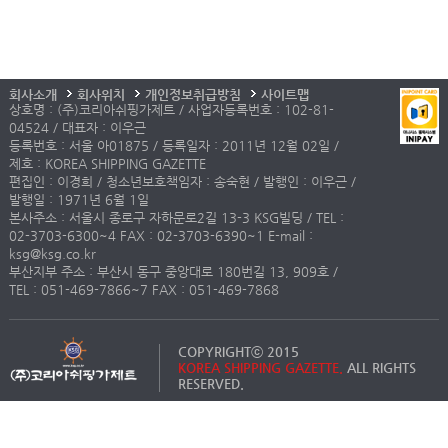
회사소개
회사위치
개인정보취급방침
사이트맵
상호명 : (주)코리아쉬핑가제트 / 사업자등록번호 : 102-81-
04524 / 대표자 : 이우근
등록번호 : 서울 아01875 / 등록일자 : 2011년 12월 02일 /
제호 : KOREA SHIPPING GAZETTE
편집인 : 이경희 / 청소년보호책임자 : 송숙현 / 발행인 : 이우근 /
발행일 : 1971년 6월 1일
본사주소 : 서울시 종로구 자하문로2길 13-3 KSG빌딩 / TEL :
02-3703-6300~4 FAX : 02-3703-6390~1 E-mail :
ksg@ksg.co.kr
부산지부 주소 : 부산시 동구 중앙대로 180번길 13, 909호 /
TEL : 051-469-7866~7 FAX : 051-469-7868
COPYRIGHTⓒ 2015
KOREA SHIPPING GAZETTE.
ALL RIGHTS
RESERVED.