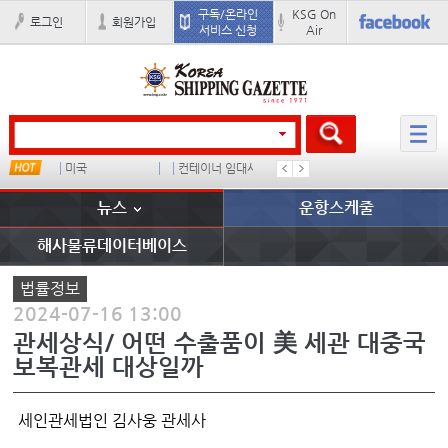
구독/온라인
KSG On
로그인
회원가입
서비스 신청
Air
미국
컨테이너 임대사
석도
���ͤ
뉴스
운항스케줄
해사물류데이터베이스
법률정보
2024-07-16 13:00
관세상식/ 어떤 수출품이 美 세관 대중국
보복관세 대상일까
세인관세법인 김사웅 관세사