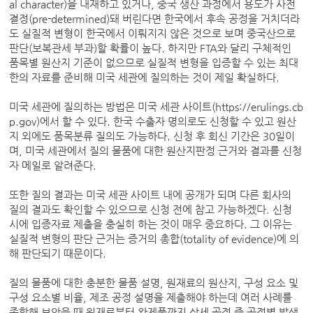
al character)을 내재하고 있거나, 중국 생산 과정에서 용도가 사전
결정(pre-determined)돼 버린다면 한국에서 후속 공정을 거치더라
도 실질적 변형이 한국에서 이뤄지지 않은 것으로 보며 중국산으로
판단(보복관세 부과)할 확률이 높다. 하지만 FTA와 달리 구체적인
품목별 원산지 기준이 없으므로 실질적 변형을 입증할 수 있는 최대
한의 자료를 준비해 미국 세관에 질의하는 것이 제일 확실하다.
미국 세관에 질의하는 방법은 미국 세관 사이트(https://erulings.cb
p.gov)에서 할 수 있다. 한국 수출자 명의로도 신청할 수 있고 원산
지 외에도 품목분류 질의도 가능하다. 신청 후 회신 기간은 30일이
며, 미국 세관에서 질의 물품에 대한 원산지판정 근거와 결과를 신청
자 메일로 알려준다.
또한 질의 결과는 미국 세관 사이트 내에 공개가 되며 다른 회사의
질의 결과도 확인할 수 있으므로 신청 전에 참고 가능하겠다. 신청
시에 입증자료 제출을 충실히 하는 것이 매우 중요하다. 그 이유는
실질적 변형의 판단 근거는 증거의 총합(totality of evidence)에 의
해 판단되기 때문이다.
질의 물품에 대한 충분한 물품 설명, 원재료의 원산지, 구성 요소 및
구성 요소별 비율, 제조 공정 설명을 제출해야 하는데 여러 사례를
종합해 보았을 때 원재료부터 완제품까지 상세 공정 즉 공정별 발생