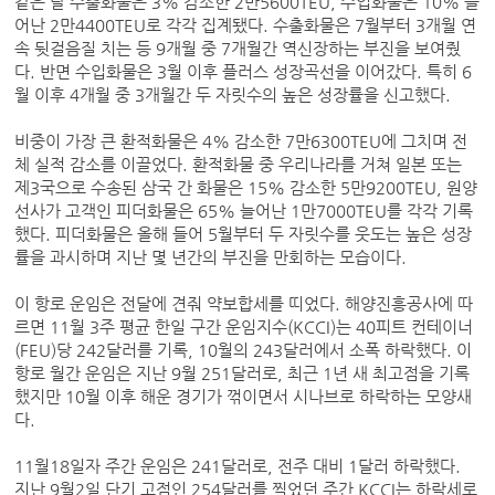
같은 달 수출화물은 3% 감소한 2만5600TEU, 수입화물은 10% 늘
어난 2만4400TEU로 각각 집계됐다. 수출화물은 7월부터 3개월 연
속 뒷걸음질 치는 등 9개월 중 7개월간 역신장하는 부진을 보여줬
다. 반면 수입화물은 3월 이후 플러스 성장곡선을 이어갔다. 특히 6
월 이후 4개월 중 3개월간 두 자릿수의 높은 성장률을 신고했다.
비중이 가장 큰 환적화물은 4% 감소한 7만6300TEU에 그치며 전
체 실적 감소를 이끌었다. 환적화물 중 우리나라를 거쳐 일본 또는
제3국으로 수송된 삼국 간 화물은 15% 감소한 5만9200TEU, 원양
선사가 고객인 피더화물은 65% 늘어난 1만7000TEU를 각각 기록
했다. 피더화물은 올해 들어 5월부터 두 자릿수를 웃도는 높은 성장
률을 과시하며 지난 몇 년간의 부진을 만회하는 모습이다.
이 항로 운임은 전달에 견줘 약보합세를 띠었다. 해양진흥공사에 따
르면 11월 3주 평균 한일 구간 운임지수(KCCI)는 40피트 컨테이너
(FEU)당 242달러를 기록, 10월의 243달러에서 소폭 하락했다. 이
항로 월간 운임은 지난 9월 251달러로, 최근 1년 새 최고점을 기록
했지만 10월 이후 해운 경기가 꺾이면서 시나브로 하락하는 모양새
다.
11월18일자 주간 운임은 241달러로, 전주 대비 1달러 하락했다.
지난 9월2일 단기 고점인 254달러를 찍었던 주간 KCCI는 하락세로