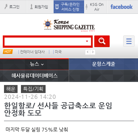
구독/온라인
KSG On
로그인
회원가입
서비스 신청
Air
컨테이너 임대사
미국
���ͤ
석도
뉴스
운항스케줄
해사물류데이터베이스
해운
특집/기획
2024-11-26 14:20
한일항로/ 선사들 공급축소로 운임
안정화 도모
마지막 두달 실링 75%로 낮춰