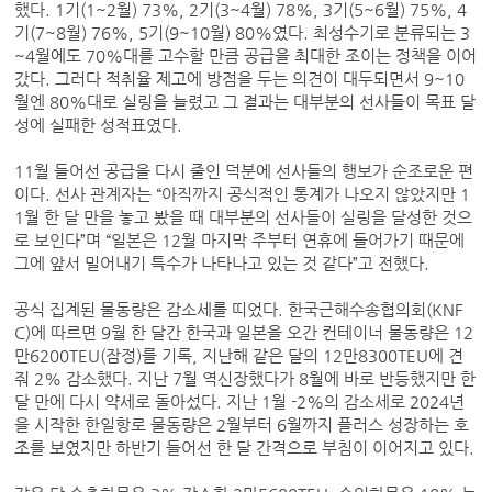
했다. 1기(1~2월) 73%, 2기(3~4월) 78%, 3기(5~6월) 75%, 4
기(7~8월) 76%, 5기(9~10월) 80%였다. 최성수기로 분류되는 3
~4월에도 70%대를 고수할 만큼 공급을 최대한 조이는 정책을 이어
갔다. 그러다 적취율 제고에 방점을 두는 의견이 대두되면서 9~10
월엔 80%대로 실링을 늘렸고 그 결과는 대부분의 선사들이 목표 달
성에 실패한 성적표였다.
11월 들어선 공급을 다시 줄인 덕분에 선사들의 행보가 순조로운 편
이다. 선사 관계자는 “아직까지 공식적인 통계가 나오지 않았지만 1
1월 한 달 만을 놓고 봤을 때 대부분의 선사들이 실링을 달성한 것으
로 보인다”며 “일본은 12월 마지막 주부터 연휴에 들어가기 때문에
그에 앞서 밀어내기 특수가 나타나고 있는 것 같다”고 전했다.
공식 집계된 물동량은 감소세를 띠었다. 한국근해수송협의회(KNF
C)에 따르면 9월 한 달간 한국과 일본을 오간 컨테이너 물동량은 12
만6200TEU(잠정)를 기록, 지난해 같은 달의 12만8300TEU에 견
줘 2% 감소했다. 지난 7월 역신장했다가 8월에 바로 반등했지만 한
달 만에 다시 약세로 돌아섰다. 지난 1월 -2%의 감소세로 2024년
을 시작한 한일항로 물동량은 2월부터 6월까지 플러스 성장하는 호
조를 보였지만 하반기 들어선 한 달 간격으로 부침이 이어지고 있다.