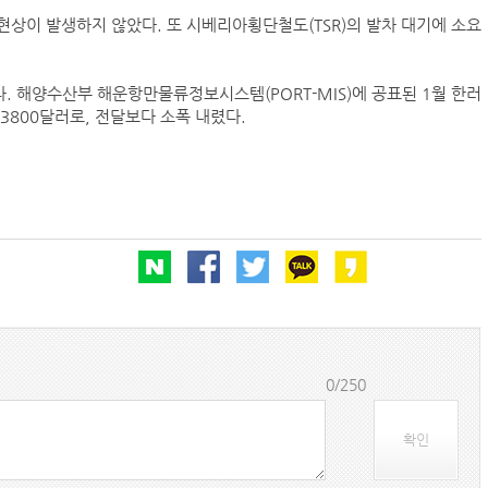
상이 발생하지 않았다. 또 시베리아횡단철도(TSR)의 발차 대기에 소요
“바다 꿈 펼쳐라” HMM, 어린이 상선체험 행사 
 해양수산부 해운항만물류정보시스템(PORT-MIS)에 공표된 1월 한러
~3800달러로, 전달보다 소폭 내렸다.
BDI 2936포인트…벌크선 시장, 全 선형서 동반 
HD현대
페덱스, 광저우-시드니 직항 화물노선 개설
인사/ 해양수산부
에어프레미아, 인천-호찌민 노선 3년만에 재개
‘탱크선 약진’ 팬오션 2분기 영업익 1937억…57
0/250
확인