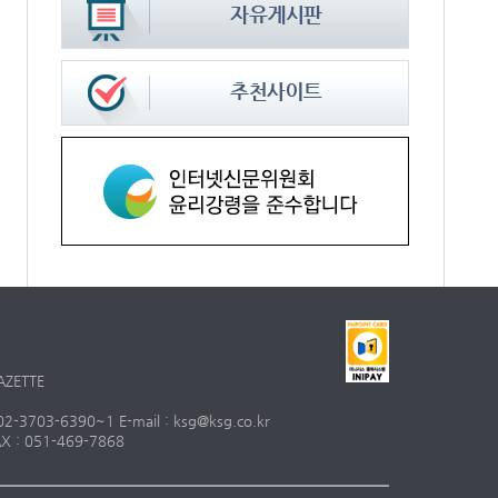
AZETTE
703-6390~1 E-mail : ksg@ksg.co.kr
 : 051-469-7868