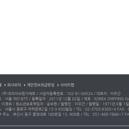
개
회사위치
개인정보취급방침
사이트맵
 (주)코리아쉬핑가제트 / 사업자등록번호 : 102-81-04524 / 대표자 : 이우근
: 서울 아01875 / 등록일자 : 2011년 12월 02일 / 제호 : KOREA SHIPPING G
 이경희 / 청소년보호책임자 : 송숙현 / 발행인 : 이우근 / 발행일 : 1971년 6월 1일
: 서울시 종로구 자하문로2길 13-3 KSG빌딩 / TEL : 02-3703-6300~4 FAX : 02-3
주소 : 부산시 동구 중앙대로 180번길 13, 909호 / TEL : 051-469-7866~7 FAX