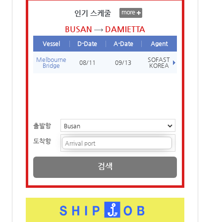
인기 스케줄
BUSAN
DAMIETTA
Vessel
D-Date
A-Date
Agent
Melbourne
SOFAST
08/11
09/13
Bridge
KOREA
출발항
도착항
검색