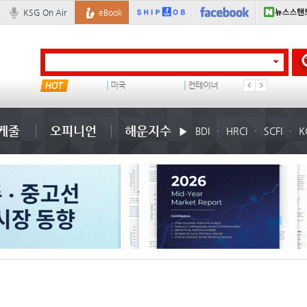
KSG On Air
eBook
왈레니우스
미국
컨테이너 임대사
이환구
케줄
오피니언
해운지수
BDI
HRCI
SCFI
K