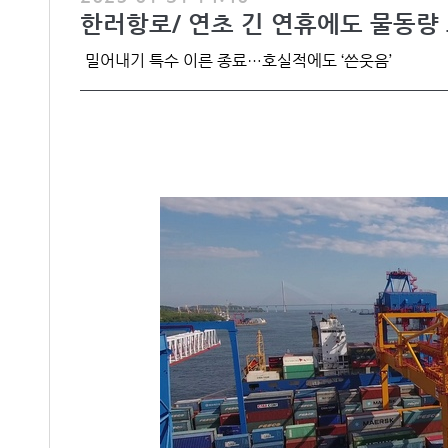
한러항로/ 연초 긴 연휴에도 물동량
밀어내기 특수 이른 종료…호실적에도 ‘쓴웃음’