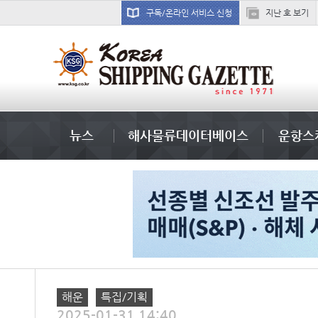
구독/온라인 서비스 신청
지난 호 보기
������
뉴스
해사물류데이터베이스
운항스
해운
특집/기획
2025-01-31 14:40