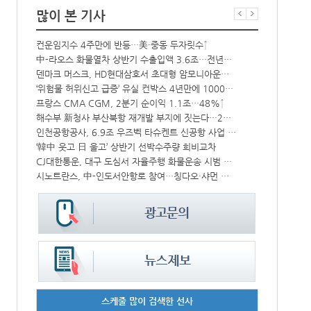
많이 본 기사
열어
컨운임지수 4주만에 반등…美·중동 두자릿수↑
“바다 꿈 펼쳐
中 시안-유럽 정기화물열차 상반기 운행실적 3000회 돌파
中-라오스 화물열차 상반기 수출입액 3.6조…전년比 34%↑
상승
덴마크 머스크, HD현대삼호서 초대형 암모니아운반선 인도받아
BDI 2936
, 美 최대 조선사와 손잡고 함정 건조 생산성 높인다
‘위험물 허위신고 급증’ 유실 컨박스 4년만에 1000개 넘어서
IPA, 지역 공공기관과 사회연대경제기업 청년 고용지원 본격 추진
프랑스 CMA CGM, 2분기 순이익 1.1조…48%↑
해수부 新청사 부산북항 재개발 부지에 짓는다…2030년 완공
페덱스, 광저
울산항만공사, 지역 사회복지시설 노후 냉방기기 교체 지원
인천공항공사, 6.9조 우즈벡 타슈켄트 신공항 사업 참여
‘韓中 웃고 日 울고’ 상반기 선박수주량 희비교차
인사/ 해양수
CJ대한통운, 대구 도심서 자율주행 화물운송 시범 운행
에어프레미아,
%↑
시노트란스, 中-인도서안항로 참여…칭다오·샤먼 직항
‘탱크선 약진’
스케줄 많이 검색한 선사