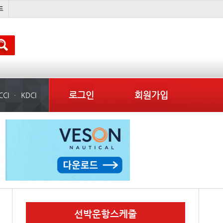
지원동기
������
왈레니우스
미국
로그인
회원가입
CCI
KDCI
선박운항스케줄