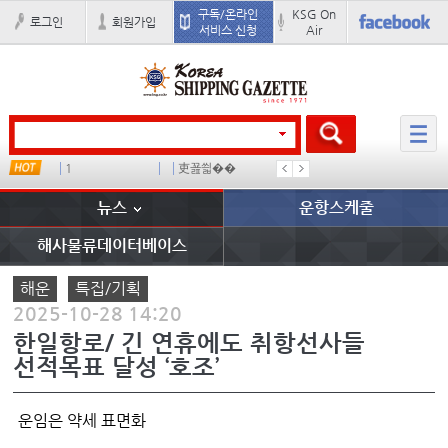
구독/온라인
KSG On
로그인
회원가입
서비스 신청
Air
1
吏꾪씗��
국제선박투자운용
물동량
뉴스
운항스케줄
해사물류데이터베이스
해운
특집/기획
2025-10-28 14:20
한일항로/ 긴 연휴에도 취항선사들
선적목표 달성 ‘호조’
운임은 약세 표면화