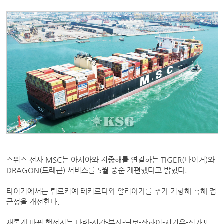
스위스 선사 MSC는 아시아와 지중해를 연결하는 TIGER(타이거)와
DRAGON(드래곤) 서비스를 5월 중순 개편했다고 밝혔다.
타이거에서는 튀르키예 테키르다와 알리아가를 추가 기항해 흑해 접
근성을 개선한다.
새롭게 바뀐 행선지는 다롄-신강-부산-닝보-상하이-서커우-싱가포