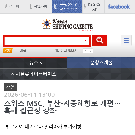
구독/온라인
KSG On
로그인
회원가입
서비스 신청
Air
u
미국
컨테이너 임대사
배
경상이익
뉴스
운항스케줄
해사물류데이터베이스
해운
2026-06-11 13:00
스위스 MSC, 부산-지중해항로 개편…
흑해 접근성 강화
튀르키예 테키르다·알리아가 추가기항