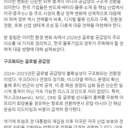
이러한 변화는 단순한 외부 충격이 아니라 공급망의 구조적 전환을
의미한다. 한국 기업들은 반도체·배터리·물류·소재 등 핵심 산업에서
미국·중국·EU 등 주요 시장의 통상 정책 변화에 선제적으로 대응해
야 하며 정부 역시 전략물자 비축, 디지털 물류 인프라 구축, 친환경
전환, 로봇 산업 생태계 조성 등 다층적 대응 전략을 마련해야 한다.
본 칼럼은 이러한 환경 변화 속에서 2026년 글로벌 공급망의 주요
이슈를 네 가지로 정리하고, 한국 물류기업과 정부가 주목해야 할 전
략적 대응 방향에 대해 살펴보았다.
구조화되는 글로벌 공급망
2024~2025년은 글로벌 공급망의 불확실성이 구조화되는 전환점
이었다. 우크라이나 전쟁의 장기화, 이스라엘-하마스 분쟁의 확산,
홍해 후티 반군의 선박 공격, 미·중 패권 경쟁의 심화 등은 단순한 일
시적 충격이 아닌 지속 가능한 리스크 요인으로 자리 잡았다. 특히,
머스크(Maersk), MSC, ONE 등 글로벌 선사들이 홍해를 우회해 아
프리카 희망봉을 경유하는 항로로 전환하면서 유럽-아시아 간 해상
운송의 리드타임과 비용이 급격히 증가했다.
여기에 트럼프 전 대통령의 재집권 이후 미국은 자국 산업 보호와 전
략적 자립을 강화하는 방향으로 정책을 급격히 전환하고 있다. 이에