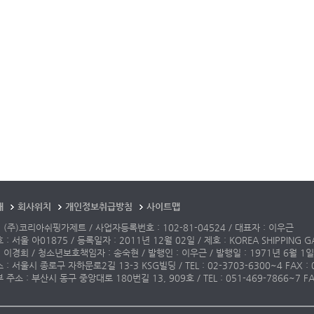
개
회사위치
개인정보취급방침
사이트맵
 (주)코리아쉬핑가제트 / 사업자등록번호 : 102-81-04524 / 대표자 : 이우근
: 서울 아01875 / 등록일자 : 2011년 12월 02일 / 제호 : KOREA SHIPPING G
 이경희 / 청소년보호책임자 : 송숙현 / 발행인 : 이우근 / 발행일 : 1971년 6월 1일
: 서울시 종로구 자하문로2길 13-3 KSG빌딩 / TEL : 02-3703-6300~4 FAX : 02-3
주소 : 부산시 동구 중앙대로 180번길 13, 909호 / TEL : 051-469-7866~7 FAX