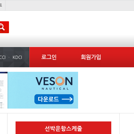
�
완하이
??? ???
미국
로그인
회원가입
CCI
KDCI
선박운항스케줄