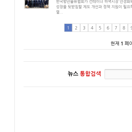
한국항만물류협회가 컨테이너 하역시장 안정화와
성장을 뒷받침할 제도 개선과 정책 지원이 필
열...
1
2
3
4
5
6
7
8
현재
1
페이
뉴스
통합검색