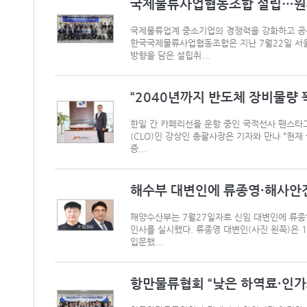
국제물류사업협동조합 설립…원제철
국제물류업계 중소기업의 경쟁력을 강화하고 공
한국국제물류사업협동조합은 지난 7월22일 서울
방향을 담은 설립취...
“2040년까지 반도체 장비물량 
한일 간 카페리선을 운항 중인 국적선사 팬스타
(CLO)인 강상인 총괄사장은 기자와 만나 “현재 
증...
해수부 대변인에 류종영·해사안전
해양수산부는 7월27일자로 신임 대변인에 류종
인사를 실시했다. 류종영 대변인(사진 왼쪽)은 
입문했...
항만물류협회 “낮은 하역료·인가요