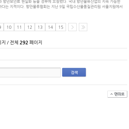
 항만보안료 현실화 등을 정부에 요청했다. 국내 항만물류산업의 지속 가능한
(주)맥스피드
요하다는 지적이다. 항만물류협회는 지난 9일 국립수산물품질관리원 서울지원에서
NHAVA SHEVA | India
9
10
11
12
13
14
15
지 / 전체
292
페이지
검색
아시아-유럽 수출 물동량 월간 추이(2024~2026
팬오션 VLCC 발주 현황
컨테이너 박스 유실사고 추이(2008~2025년)