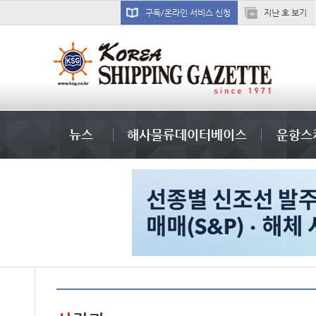
구독/온라인 서비스 신청
지난 호 보기
완하이
뉴스
해사물류데이터베이스
운항스