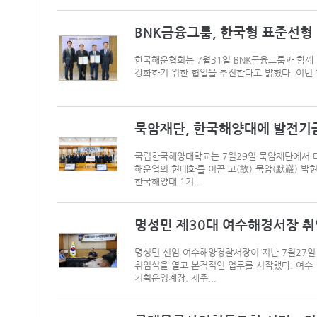
BNK금융그룹, 한국형 표준선형
한국해운협회는 7월31일 BNK금융그룹과 함께
강화하기 위한 협업을 추진한다고 밝혔다. 이번 
묵암재단, 한국해양대에 발전기금
국립한국해양대학교는 7월29일 묵암재단에서 대
해운업의 현대화를 이끈 고(故) 묵암(默巖) 박
한국해양대 1기...
명성민 제30대 여수해경서장 취임 
명성민 신임 여수해양경찰서장이 지난 7월27일
취임식을 열고 본격적인 업무를 시작했다. 여수
기획운영계장, 제주...