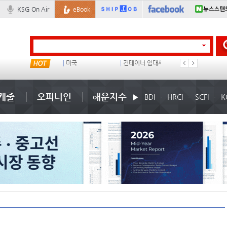
KSG On Air
eBook
??? ???
미국
컨테이너 임대사
더블
케줄
오피니언
해운지수
BDI
HRCI
SCFI
K