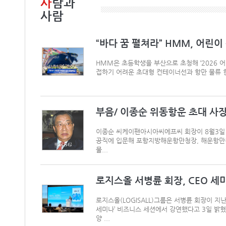
사
람과
사람
“바다 꿈 펼쳐라” HMM, 어린이 
HMM은 초등학생을 부산으로 초청해 ‘2026 어
접하기 어려운 초대형 컨테이너선과 항만 물류 현
부음/ 이종순 위동항운 초대 사
이종순 씨케이팬아시아씨에프씨 회장이 8월3일 별
공직에 입문해 포항지방해운항만청장, 해운항만
물...
로지스올 서병륜 회장, CEO 세미
로지스올(LOGISALL)그룹은 서병륜 회장이 지난
세미나’ 비즈니스 세션에서 강연했다고 3일 밝혔
양 ...