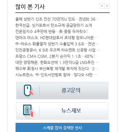
많이 본 기사
‘위험물 허위신고 급증’ 유실 컨박스 4년만에 1000개 넘어서
올해 상반기 신조 컨선 70만TEU 인도…전년比 36% 감소
한국선급, 싱가포르서 탄소규제·공급망위기 소개
항만공사 통합
컨운임지수 4주만에 반등…美·중동 두자릿수↑
‘韓中 웃고 
CJ대한통운, 대구 도심서 자율주행 화물운송 시범 운행
덴마크 머스크, HD현대삼호서 초대형 암모니아운반선 인도받아
상승
中-라오스 화물열차 상반기 수출입액 3.6조…전년比 34%↑
BDI 2936
인천공항공사, 6.9조 우즈벡 타슈켄트 신공항 사업 참여
해수부, 부산
中 시안-유럽 정기화물열차 상반기 운행실적 3000회 돌파
프랑스 CMA CGM, 2분기 순이익 1.1조…48%↑
모집
대만 양밍해운, 한화오션에 1.3만TEU급 LNG추진 컨선 6척 발주
울산항만공사,
해수부 新청사 부산북항 재개발 부지에 짓는다…2030년 완공
인사/ 해양수
열어
시노트란스, 中-인도서안항로 참여…칭다오·샤먼 직항
“바다 꿈 펼쳐
스케줄 많이 검색한 선사