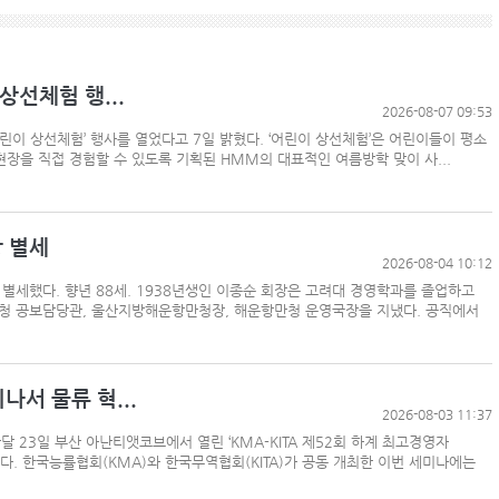
상선체험 행...
2026-08-07 09:53
린이 상선체험’ 행사를 열었다고 7일 밝혔다. ‘어린이 상선체험’은 어린이들이 평소
장을 직접 경험할 수 있도록 기획된 HMM의 대표적인 여름방학 맞이 사...
장 별세
2026-08-04 10:12
세했다. 향년 88세. 1938년생인 이종순 회장은 고려대 경영학과를 졸업하고
청 공보담당관, 울산지방해운항만청장, 해운항만청 운영국장을 지냈다. 공직에서
나서 물류 혁...
2026-08-03 11:37
달 23일 부산 아난티앳코브에서 열린 ‘KMA-KITA 제52회 하계 최고경영자
다. 한국능률협회(KMA)와 한국무역협회(KITA)가 공동 개최한 이번 세미나에는