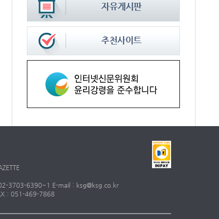
AZETTE
703-6390~1 E-mail : ksg@ksg.co.kr
 : 051-469-7868