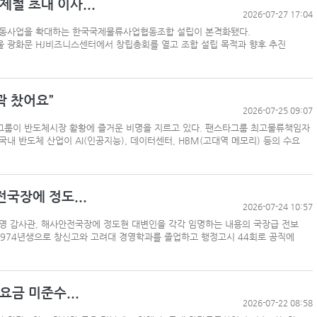
 초대 이사...
2026-07-27 17:04
동사업을 확대하는 한국국제물류사업협동조합 설립이 본격화됐다.
 광화문 HJ비즈니스센터에서 창립총회를 열고 조합 설립 목적과 향후 추진
항만공사 통합, 지방분권 역행하는 졸속행정
‘韓中 웃고 日 울고’ 상반기 선박수주량 희비교차
꽉 찼어요”
BDI 2936포인트…벌크선 시장, 全 선형서 동반 
2026-07-25 09:07
해수부, 부산해심원 심판관 개방형 직위 공모
그룹이 반도체시장 활황에 즐거운 비명을 지르고 있다. 팬스타그룹 최고물류책임자
국내 반도체 산업이 AI(인공지능), 데이터센터, HBM(고대역 메모리) 등의 수요
울산항만공사, 중소기업 ESG 지원사업 참여기업 
인사/ 해양수산부
“바다 꿈 펼쳐라” HMM, 어린이 상선체험 행사 
국장에 정도...
2026-07-24 10:57
영 감사관, 해사안전국장에 정도현 대변인을 각각 임명하는 내용의 국장급 전보
1974년생으로 창신고와 고려대 경영학과를 졸업하고 행정고시 44회로 공직에
금 미준수...
2026-07-22 08:58