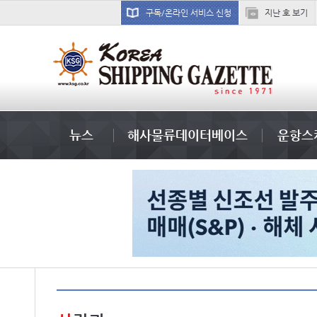
구독/온라인 서비스 신청
지난 호 보기
미중
뉴스
해사물류데이터베이스
운항스