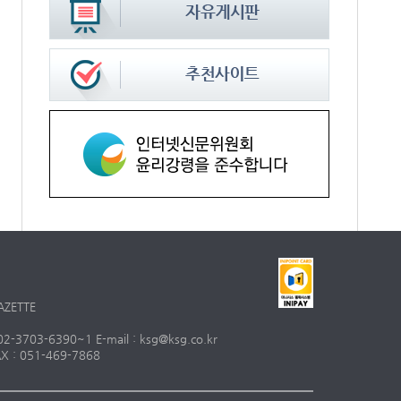
AZETTE
703-6390~1 E-mail : ksg@ksg.co.kr
 : 051-469-7868