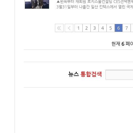
▲왼쪽부터 채희원 로지스올컨설팅 CES전략본
3월31일부터 나흘간 일산 킨텍스에서 열린 국제
1
2
3
4
5
6
7
현재
6
페이
뉴스
통합검색