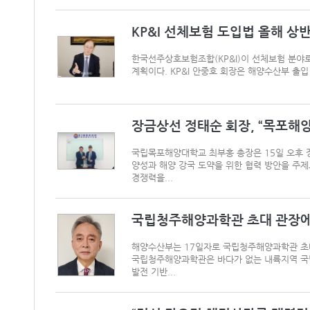
KP&I 선체보험 도입법 올해 상
한국선주상호보험조합(KP&I)이 선체보험 분야
계획이다. KP&I 안중호 회장은 해양수산부 출입
장금상선 정태순 회장, “목포해양
국립목포해양대학교 최부홍 총장은 15일 오후 
양성과 해양 강국 도약을 위한 협력 방안을 주제
경쟁력을...
국립청주해양과학관 초대 관장에 남
해양수산부는 17일자로 국립청주해양과학관 초대
국립청주해양과학관은 바다가 없는 내륙지역 국
발전 기반...