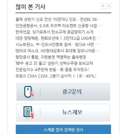
많이 본 기사
해수부 新청사 부산북항 재개발 부지에 짓는다…2030년 완공
올해 상반기 신조 컨선 70만TEU 인도…전년比 36% 감소
상승
인천공항공사, 6.9조 우즈벡 타슈켄트 신공항 사업 참여
BDI 2936
한국선급, 싱가포르서 탄소규제·공급망위기 소개
해수부, 부산
中-라오스 화물열차 상반기 수출입액 3.6조…전년比 34%↑
대만 양밍해운, 한화오션에 1.3만TEU급 LNG추진 컨선 6척 발주
CJ대한통운, 대구 도심서 자율주행 화물운송 시범 운행
시노트란스, 中-인도서안항로 참여…칭다오·샤먼 직항
덴마크 머스크, HD현대삼호서 초대형 암모니아운반선 인도받아
인사/ 해양수
中 시안-유럽 정기화물열차 상반기 운행실적 3000회 돌파
항만공사 통합, 지방분권 역행하는 졸속행정
IPA, 지역 공공기관과 사회연대경제기업 청년 고용지원 본격 추진
‘韓中 웃고 日 울고’ 상반기 선박수주량 희비교차
‘위험물 허위신고 급증’ 유실 컨박스 4년만에 1000개 넘어서
컨운임지수 4주만에 반등…美·중동 두자릿수↑
프랑스 CMA CGM, 2분기 순이익 1.1조…48%↑
페덱스, 광저
스케줄 많이 검색한 선사