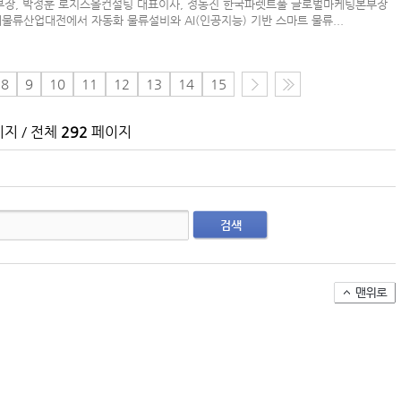
부장, 박정훈 로지스올컨설팅 대표이사, 정동진 한국파렛트풀 글로벌마케팅본부장
(주)맥스피드
물류산업대전에서 자동화 물류설비와 AI(인공지능) 기반 스마트 물류...
MUMBAI | India
8
9
10
11
12
13
14
15
지 / 전체
292
페이지
검색
아시아-유럽 수출 물동량 월간 추이(2024~2026
팬오션 VLCC 발주 현황
컨테이너 박스 유실사고 추이(2008~2025년)