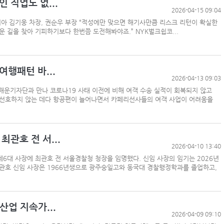
 직업도 없...
2026-04-15 09:04
아 김기웅 차장, 권순우 부장 “적성에만 맞으면 해기사만큼 리스크 리턴이 확실한
운 길을 찾아 기피하기보다 한번쯤 도전해봐야죠.” NYK벌크쉽코...
BDI 2936포인트…벌크선 시장, 全 선형서 동반 
해수부, 부산해심원 심판관 개방형 직위 공모
행패턴 바...
2026-04-13 09:03
인사/ 해양수산부
해운기자단과 만나 코로나19 사태 이전에 비해 여객 수송 실적이 회복되지 않고
 선호하지 않는 데다 항공편이 늘어나면서 카페리선사들의 여객 사업이 어려움을
페덱스, 광저우-시드니 직항 화물노선 개설
관호 전 서...
2026-04-10 13:40
6대 사장에 최관호 전 서울경찰청 청장을 임명했다. 신임 사장의 임기는 2026년
 최관호 신임 사장은 1966년생으로 광주숭일고와 동국대 경찰행정학과를 졸업하고,
업 지속가...
2026-04-09 09:10