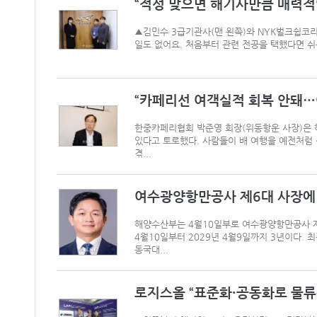
“적성 맞으면 해기사만큼 매력적인
▲김민수 3급기관사(맨 왼쪽)와 NYK벌크쉽코리
일도 없어요. 처음부터 관련 전공을 택했다면 쉬
“카페리선 여객실적 회복 안돼…여
한중카페리협회 박준영 회장(위동항운 사장)은 
있다고 토로했다. 사람들이 배 여행을 예전처럼
겪...
여수광양항만공사 제6대 사장에 최
해양수산부는 4월10일부로 여수광양항만공사 제
4월10일부터 2029년 4월9일까지 3년이다.
동국대...
로지스올 “표준화·공동화로 물류산