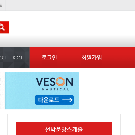
석도
미중
냉동
컨테이너 임대사
로그인
회원가입
CCI
KDCI
선박운항스케줄