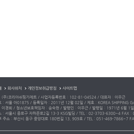
개
회사위치
개인정보취급방침
사이트맵
 (주)코리아쉬핑가제트 / 사업자등록번호 : 102-81-04524 / 대표자 : 이우근
: 서울 아01875 / 등록일자 : 2011년 12월 02일 / 제호 : KOREA SHIPPING G
 이경희 / 청소년보호책임자 : 송숙현 / 발행인 : 이우근 / 발행일 : 1971년 6월 1일
: 서울시 종로구 자하문로2길 13-3 KSG빌딩 / TEL : 02-3703-6300~4 FAX : 02-3
주소 : 부산시 동구 중앙대로 180번길 13, 909호 / TEL : 051-469-7866~7 FAX