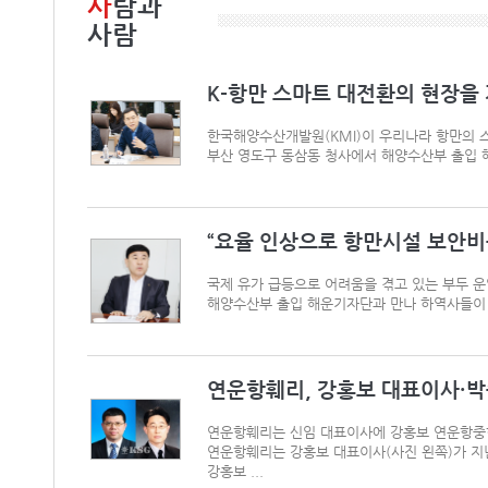
사
람과
사람
K-항만 스마트 대전환의 현장을
한국해양수산개발원(KMI)이 우리나라 항만의 스
부산 영도구 동삼동 청사에서 해양수산부 출입 해운
“요율 인상으로 항만시설 보안비용
국제 유가 급등으로 어려움을 겪고 있는 부두 
해양수산부 출입 해운기자단과 만나 하역사들이 공
연운항훼리, 강홍보 대표이사·박종
연운항훼리는 신임 대표이사에 강홍보 연운항중한
연운항훼리는 강홍보 대표이사(사진 왼쪽)가 지난
강홍보 ...