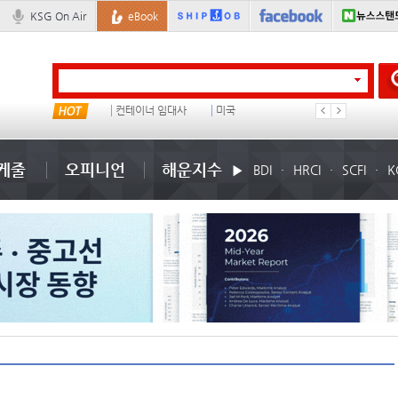
KSG On Air
eBook
냉동
컨테이너 임대사
미국
���ͤ
케줄
오피니언
해운지수
BDI
HRCI
SCFI
K