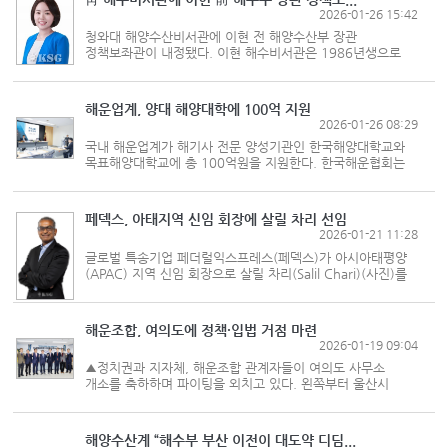
2026-01-26 15:42
청와대 해양수산비서관에 이현 전 해양수산부 장관
정책보좌관이 내정됐다. 이현 해수비서관은 1986년생으로
서울대 경영학과를 졸업하고, 스웨덴 세계해사대학(WMU)
대학원에서 선박경영과 물류학으로 석사 학위를 취득했다.
최연소 부산시의원 타이틀을 ...
해운업계, 양대 해양대학에 100억 지원
2026-01-26 08:29
국내 해운업계가 해기사 전문 양성기관인 한국해양대학교와
목표해양대학교에 총 100억원을 지원한다. 한국해운협회는
15일 서울 여의도 해운빌딩 10층 대회의실에서 열린
2026년도 정기총회에서 이 같은 내용의 해기 인력 양성 지원
안건을 의결했다. 해운협...
페덱스, 아태지역 신임 회장에 살릴 차리 선임
2026-01-21 11:28
글로벌 특송기업 페더럴익스프레스(페덱스)가 아시아태평양
(APAC) 지역 신임 회장으로 살릴 차리(Salil Chari)(사진)를
선임했다. 2026년 1월1일부로 회장직에 공식 취임했으며,
현재 기획·엔지니어링·혁신 부문 총괄 부사장인 카왈 프리트
(Kawal Preet)의 뒤를 잇는...
해운조합, 여의도에 정책·입법 거점 마련
2026-01-19 09:04
▲정치권과 지자체, 해운조합 관계자들이 여의도 사무소
개소를 축하하며 파이팅을 외치고 있다. 왼쪽부터 울산시
김석겸 서울본부장, 경상남도 이수영 서울본부장, 박성민 의원
(울산 중구), 이채익 해운조합 이사장, 김기현 의원(울산
남구을), 이강덕 포항시...
해양수산계 “해수부 부산 이전이 대도약 디딤...