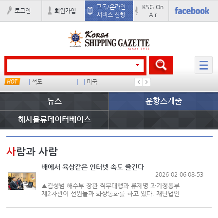
구독/온라인
KSG On
로그인
회원가입
서비스 신청
Air
석도
미국
컨테이너 임대사
냉동
뉴스
운항스케줄
해사물류데이터베이스
사
람과 사람
배에서 육상같은 인터넷 속도 즐긴다
2026-02-06 08:53
▲김성범 해수부 장관 직무대행과 류제명 과기정통부
제2차관이 선원들과 화상통화를 하고 있다. 재단법인
선원기금재단은 5일 오전 부산 영도 한국해양수산연수원
대강당에서 올해부터 본격적으로 추진하는 선박 통신환경
개선 지원 사업을 기...