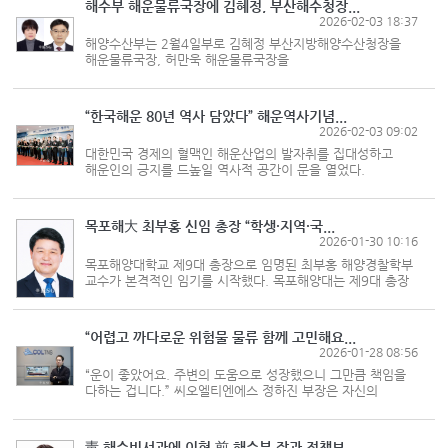
해수부 해운물류국장에 김혜정, 부산해수청장...
2026-02-03 18:37
해양수산부는 2월4일부로 김혜정 부산지방해양수산청장을
해운물류국장, 허만욱 해운물류국장을
부산지방해양수산청장으로 선임하는 내용의 국장급 전보
인사를 실시했다. 김혜정 신임 해운물류국장은 1972년생으로
통영여고와 고려대 법학과를 졸업했다. ...
“한국해운 80년 역사 담았다” 해운역사기념...
2026-02-03 09:02
대한민국 경제의 혈맥인 해운산업의 발자취를 집대성하고
해운인의 긍지를 드높일 역사적 공간이 문을 열었다.
한국해운조합은 1월28일 오후 서울 등촌동 사옥에서 정·관계
인사, 해운 단체장, 선사 대표 등이 참석한 가운데
한국해운역사기념관 개관식을 개...
목포해大 최부홍 신임 총장 “학생·지역·국...
2026-01-30 10:16
목포해양대학교 제9대 총장으로 임명된 최부홍 해양경찰학부
교수가 본격적인 임기를 시작했다. 목포해양대는 제9대 총장
임용후보자 선거에서 1순위로 선출된 해양경찰학부 최부홍
교수가 제9대 총장으로 공식 임명됐다고 밝혔다. 임기는
2026년 1월 30일...
“어렵고 까다로운 위험물 물류 함께 고민해요...
2026-01-28 08:56
“운이 좋았어요. 주변의 도움으로 성장했으니 그만큼 책임을
다하는 겁니다.” 씨오엘티엔에스 정하진 부장은 자신의
성과를 모두 주변의 지원과 기회 덕으로 돌렸다. 행운이
맞물려 좋은 사람들을 만났고 그들 도움 덕분에 이만큼 성장할
수 있었다는 것. 정...
靑 해수비서관에 이현 前 해수부 장관 정책보...