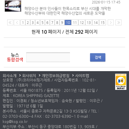
2026-01-15 17:45
해양수산 분야 인사들이 한목소리로 부산 시대를 개막한
해양수산부와 대한민국 해양수산업의 새로운 도약을
염원했다. 김성범(2번째 사진) 해양수산부 장관 직무대행은
12일 오후 서울 여의도 전경련회관(FKI타워) 그랜드볼룸에서
1
2
3
4
5
6
7
8
9
10
11
12
13
14
15
열린 행사에서 “2026년은 ...
현재
10
페이지 / 전체
292
페이지
뉴스
검색
통합검색
회사소개
회사위치
개인정보취급방침
사이트맵
상호명 : (주)코리아쉬핑가제트 / 사업자등록번호 : 102-81-
04524 / 대표자 : 이우근
등록번호 : 서울 아01875 / 등록일자 : 2011년 12월 02일 /
제호 : KOREA SHIPPING GAZETTE
편집인 : 이경희 / 청소년보호책임자 : 송숙현 / 발행인 : 이우근 /
발행일 : 1971년 6월 1일
본사주소 : 서울시 종로구 자하문로2길 13-3 KSG빌딩 / TEL :
02-3703-6300~4 FAX : 02-3703-6390~1 E-mail :
ksg@ksg.co.kr
부산지부 주소 : 부산시 동구 중앙대로 180번길 13, 909호 /