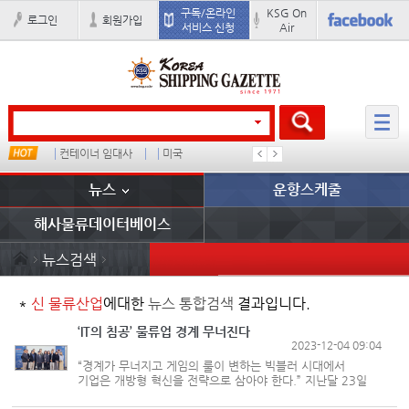
구독/온라인
KSG On
로그인
회원가입
서비스 신청
Air
컨테이너 임대사
미국
석도
미중
뉴스
운항스케줄
해사물류데이터베이스
뉴스검색
*
신 물류산업
에대한
뉴스 통합검색
결과입니다.
‘IT의 침공’ 물류업 경계 무너진다
2023-12-04 09:04
“경계가 무너지고 게임의 룰이 변하는 빅블러 시대에서
기업은 개방형 혁신을 전략으로 삼아야 한다.” 지난달 23일
서울 역삼동에 위치한 마루180에서 ‘물류트렌드 2024’