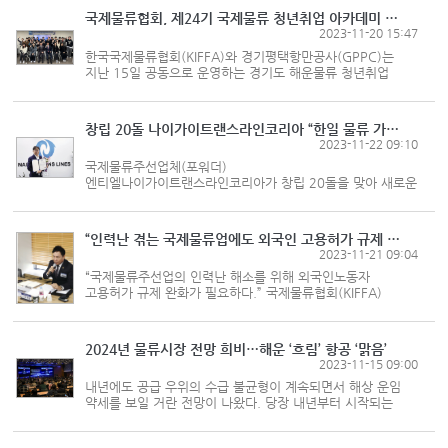
(MOU)’을 체결했...
국제물류협회, 제24기 국제물류 청년취업 아카데미 입교식 거행
2023-11-20 15:47
한국국제물류협회(KIFFA)와 경기평택항만공사(GPPC)는
지난 15일 공동으로 운영하는 경기도 해운물류 청년취업
아카데미 입교식이 거행됐다고 밝혔다. 이번 아카데미는
경기도 거주 청년 또는 경기도 소재 대학 졸업자 및
졸업예정자를 대상으로 국제물류...
창립 20돌 나이가이트랜스라인코리아 “한일 물류 가교역할 앞장”
2023-11-22 09:10
국제물류주선업체(포워더)
엔티엘나이가이트랜스라인코리아가 창립 20돌을 맞아 새로운
도약을 다짐했다. 엔티엘나이가이트랜스라인코리아는 최근
서울 소공동 롯데호텔에서 창립 20주년 기념행사를 열었다.
행사에서 황창세 엔티엘나이가이트랜스라인코리아...
“인력난 겪는 국제물류업에도 외국인 고용허가 규제 개선해야”
2023-11-21 09:04
“국제물류주선업의 인력난 해소를 위해 외국인노동자
고용허가 규제 완화가 필요하다.” 국제물류협회(KIFFA)
원제철 회장(사진)은 하반기 전문매체 기자간담회에서
“국제물류업계에서 외국인근로자 고용의 필요성을 느끼고
고용노동부와 중소기업중앙회에...
2024년 물류시장 전망 희비…해운 ‘흐림’ 항공 ‘맑음’
2023-11-15 09:00
내년에도 공급 우위의 수급 불균형이 계속되면서 해상 운임
약세를 보일 거란 전망이 나왔다. 당장 내년부터 시작되는
신조선 폭탄도 해운 시장에 부정적으로 작용할 것으로 보인다.
최병석 삼성SDS 그룹장은 지난 1일 오후 대한상공회의소에서