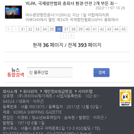
열린 ‘202...
YGPA, 국제항만협회 총회서 환경·안전 2개 부문 최우수 항만 선정
2023-11-07 10:26
여수광양항만공사(YGPA)는 지난 1일 아랍에미리트
아부다비에서 열린 제34차 국제항만협회(IAPH) 총회에서
여수광양항이 국내 항만 최초이자 세계 유수항만 중 유일하게
‘환경’과 ‘안전’ 2개 분야 모두 최우수 항만으로 선정됐다고
31
32
33
34
35
36
37
38
39
40
41
42
43
44
45
밝혔다. 국제항만협회...
현재
36
페이지 / 전체
393
페이지
뉴스
검색
통합검색
회사소개
회사위치
개인정보취급방침
사이트맵
상호명 : (주)코리아쉬핑가제트 / 사업자등록번호 : 102-81-
04524 / 대표자 : 이우근
등록번호 : 서울 아01875 / 등록일자 : 2011년 12월 02일 /
제호 : KOREA SHIPPING GAZETTE
편집인 : 이경희 / 청소년보호책임자 : 송숙현 / 발행인 : 이우근 /
발행일 : 1971년 6월 1일
본사주소 : 서울시 종로구 자하문로2길 13-3 KSG빌딩 / TEL :
02-3703-6300~4 FAX : 02-3703-6390~1 E-mail :