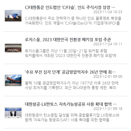
출간을 기념하는 북토크 행사가 열렸다. 한국해양수산개발원
(KMI)과 미래물류기술포...
CJ대한통운 인도법인 ‘CJ다슬’, 인도 주식시장 상장 추진
2023-11-24 10:23
CJ대한통운이 주요 전략국가 중 하나인 인도 물류영토 확장을
가속화한다. 인도 계열사 ‘CJ다슬(Darcl)’이 기업공개(IPO)를
통해 미래투자 재원을 확보하고 세계 최대 내수 규모를
자랑하는 인도 물류시장을 본격적으로 공략해 나갈 계획이다.
CJ대한통운은 인...
로지스올, 2023 대한민국 친환경 패키징 포럼 주관
2023-11-24 10:11
로지스올그룹은 지난 11월 20일~21일 워커힐 호텔
워커홀에서 개최된 ‘2023 대한민국 친환경 패키징 포럼’에
주관사로 참여했다고 22일 밝혔다. 올해 4회째를 맞은
‘대한민국 친환경 패키징 포럼’은 ‘플라스틱 오염 종식을 위한
새로운 자원순환 활동...
‘수요 부진 심각 단계’ 공급망압력지수 26년 만에 최저치
2023-12-01 09:00
올해 10월 공급망압력지수가 지난 1977년 이후 26년 만에
사상 최저치를 기록했다. 최근 파나마운하 통항 제한, 북미
철도차량 부족 등 여러 물류 이슈에도 코로나19 팬데믹 이후
전 세계 물가 상승 압력을 키운 공급망 대란은 완전히 해소된
모양새다. 미국...
대한항공-LX판토스 지속가능항공유 사용 확대 협력 추진
2023-11-21 09:18
대한항공이 탄소중립 달성을 위해 종합물류기업 LX판토스와
함께 ‘지속가능 항공유(SAF)’ 사용 확대를 위한 협력을
시작한다. 대한항공은 지난 20일 서울 강서구 대한항공
본사에서 LX판토스와 ‘SAF 프로그램 협력을 위한 업무협약