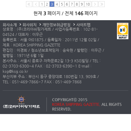
1
2
3
4
5
6
7
8
9
10
현재
3
페이지 / 전체
146
페이지
회사소개
회사위치
개인정보취급방침
사이트맵
상호명 : (주)코리아쉬핑가제트 / 사업자등록번호 : 102-81-
04524 / 대표자 : 이우근
등록번호 : 서울 아01875 / 등록일자 : 2011년 12월 02일 /
제호 : KOREA SHIPPING GAZETTE
편집인 : 이경희 / 청소년보호책임자 : 송숙현 / 발행인 : 이우근 /
발행일 : 1971년 6월 1일
본사주소 : 서울시 종로구 자하문로2길 13-3 KSG빌딩 / TEL :
02-3703-6300~4 FAX : 02-3703-6390~1 E-mail :
ksg@ksg.co.kr
부산지부 주소 : 부산시 동구 중앙대로 180번길 13, 909호 /
TEL : 051-469-7866~7 FAX : 051-469-7868
COPYRIGHTⓒ 2015
KOREA SHIPPING GAZETTE.
ALL RIGHTS
RESERVED.