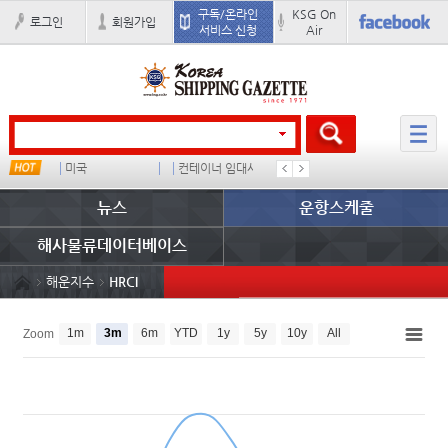
구독/온라인
KSG On
로그인
회원가입
서비스 신청
Air
미국
컨테이너 임대사
더블
�
뉴스
운항스케줄
해사물류데이터베이스
해운지수
HRCI
1m
3m
6m
YTD
1y
5y
10y
All
Zoom