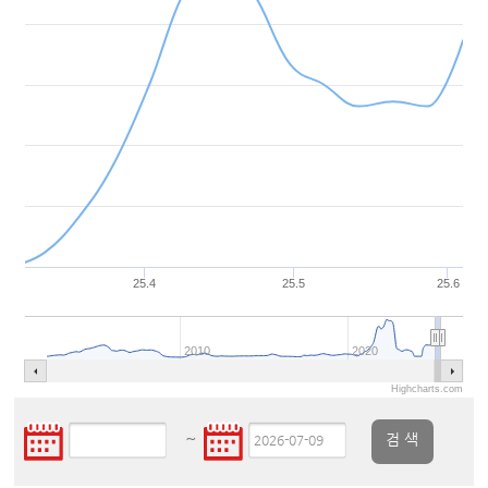
25.4
25.5
25.6
2010
2020
Highcharts.com
~
검 색