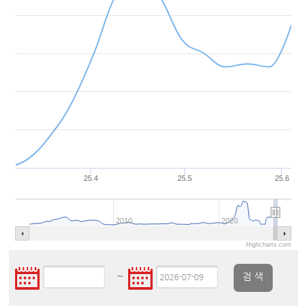
25.4
25.5
25.6
2010
2020
Highcharts.com
~
검 색