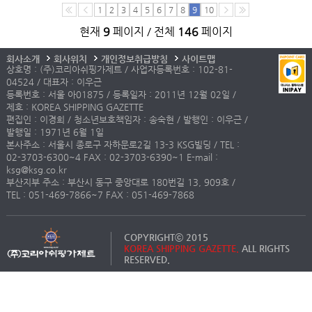
1
2
3
4
5
6
7
8
9
10
현재
9
페이지 / 전체
146
페이지
회사소개
회사위치
개인정보취급방침
사이트맵
상호명 : (주)코리아쉬핑가제트 / 사업자등록번호 : 102-81-
04524 / 대표자 : 이우근
등록번호 : 서울 아01875 / 등록일자 : 2011년 12월 02일 /
제호 : KOREA SHIPPING GAZETTE
편집인 : 이경희 / 청소년보호책임자 : 송숙현 / 발행인 : 이우근 /
발행일 : 1971년 6월 1일
본사주소 : 서울시 종로구 자하문로2길 13-3 KSG빌딩 / TEL :
02-3703-6300~4 FAX : 02-3703-6390~1 E-mail :
ksg@ksg.co.kr
부산지부 주소 : 부산시 동구 중앙대로 180번길 13, 909호 /
TEL : 051-469-7866~7 FAX : 051-469-7868
COPYRIGHTⓒ 2015
KOREA SHIPPING GAZETTE.
ALL RIGHTS
RESERVED.