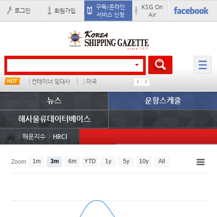
구독/온라인
KSG On
로그인
회원가입
서비스 신청
Air
드
컨테이너 임대사
미국
더블
완하이
뉴스
운항스케줄
해사물류데이터베이스
해운지수
HRCI
1m
3m
6m
YTD
1y
5y
10y
All
Zoom