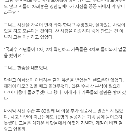
“그럼 두 번째로 우리에게 보여줘야 하지 않나요. 우리한테 보여주지
도 않고 지들이 차려놓은 영안실에다가 시신을 꽁꽁 싸매서 막 닦더
라구요.”
그녀는 시신을 가족이 먼저 봐야 한다고 주장했다. 살아있는 사람이
있을 지도 모른다는 것이다. 산 사람을 이송하다 죽게 만드는 건 아
닌지 그는 의심하고 있었다.
“국과수 직원들이 1차, 2차 확인하고 가족들은 3차로 들어와서 얼굴
을 봤어요.”
그녀는 한숨을 내뿜었다.
단원고 여학생의 아버지는 딸의 유품을 받았는데 핸드폰만 없었다.
해경이 메모리칩을 빼고 돌려주었다. 칩은 ‘수사상 분석이 필요하
다’며 나중에 돌려주겠다고 했다. 이래저래 가족들의 불만은 쌓여 갔
다.
마지막 시신 수습 후 83일째 더 이상 추가 실종자는 발견되지 않았
다. 사고 반년이 지났는데도 10명의 실종자는 가족 품에 돌아오지
못했다. 그들은 차가운 바닷물에서 어떻게 지낼까. 계절이 바뀐 걸
알고 있을까.