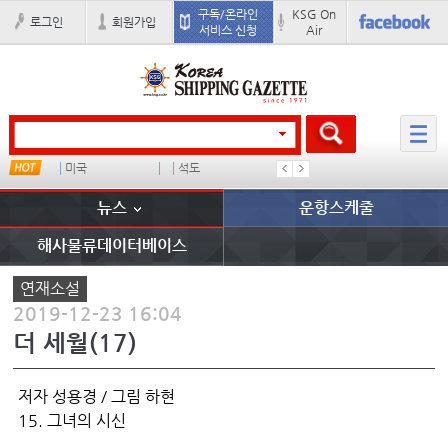
구독/온라인
KSG On
로그인
회원가입
서비스 신청
Air
미국
석도
컨테이너 임대사
미중
뉴스
운항스케줄
해사물류데이터베이스
연재소설
2019-12-23 16:04
더 세월(17)
저자 성용경 / 그림 하현
15. 그녀의 시신