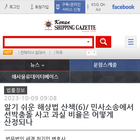
구독/온라인
KSG On
로그인
회원가입
서비스 신청
Air
컨테이너 임대사
미국
�
배
뉴스
운항스케줄
해사물류데이터베이스
법률정보
2023-10-09 09:08
알기 쉬운 해상법 산책(6)/ 민사소송에서
선박충돌 사고 과실 비율은 어떻게
산정되나
법무법인 세경 최기민 변호사