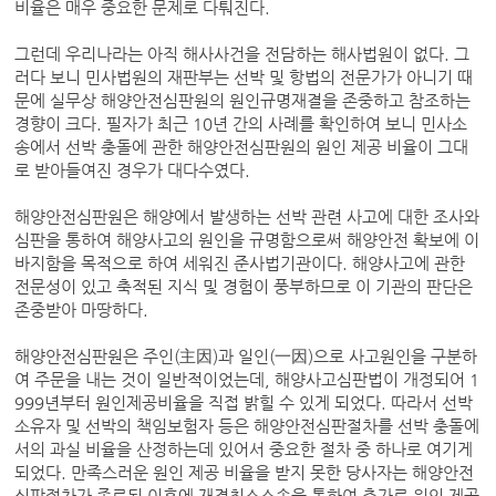
비율은 매우 중요한 문제로 다퉈진다.
그런데 우리나라는 아직 해사사건을 전담하는 해사법원이 없다. 그
러다 보니 민사법원의 재판부는 선박 및 항법의 전문가가 아니기 때
문에 실무상 해양안전심판원의 원인규명재결을 존중하고 참조하는
경향이 크다. 필자가 최근 10년 간의 사례를 확인하여 보니 민사소
송에서 선박 충돌에 관한 해양안전심판원의 원인 제공 비율이 그대
로 받아들여진 경우가 대다수였다.
해양안전심판원은 해양에서 발생하는 선박 관련 사고에 대한 조사와
심판을 통하여 해양사고의 원인을 규명함으로써 해양안전 확보에 이
바지함을 목적으로 하여 세워진 준사법기관이다. 해양사고에 관한
전문성이 있고 축적된 지식 및 경험이 풍부하므로 이 기관의 판단은
존중받아 마땅하다.
해양안전심판원은 주인(主因)과 일인(一因)으로 사고원인을 구분하
여 주문을 내는 것이 일반적이었는데, 해양사고심판법이 개정되어 1
999년부터 원인제공비율을 직접 밝힐 수 있게 되었다. 따라서 선박
소유자 및 선박의 책임보험자 등은 해양안전심판절차를 선박 충돌에
서의 과실 비율을 산정하는데 있어서 중요한 절차 중 하나로 여기게
되었다. 만족스러운 원인 제공 비율을 받지 못한 당사자는 해양안전
심판절차가 종료된 이후에 재결취소소송을 통하여 추가로 원인 제공