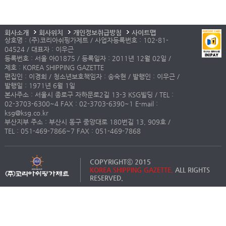
회사소개
회사위치
개인정보취급방침
사이트맵
상호명 : (주)코리아쉬핑가제트 / 사업자등록번호 : 102-81-
04524 / 대표자 : 이우근
등록번호 : 서울 아01875 / 등록일자 : 2011년 12월 02일 /
제호 : KOREA SHIPPING GAZETTE
편집인 : 이경희 / 청소년보호책임자 : 송숙현 / 발행인 : 이우근 /
발행일 : 1971년 6월 1일
본사주소 : 서울시 종로구 자하문로2길 13-3 KSG빌딩 / TEL :
02-3703-6300~4 FAX : 02-3703-6390~1 E-mail :
ksg@ksg.co.kr
부산지부 주소 : 부산시 동구 중앙대로 180번길 13, 909호 /
TEL : 051-469-7866~7 FAX : 051-469-7868
COPYRIGHTⓒ 2015
KOREA SHIPPING GAZETTE.
ALL RIGHTS
RESERVED.