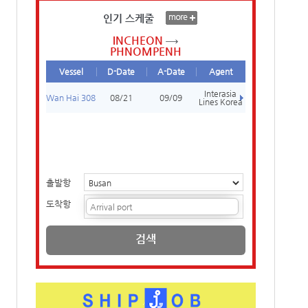
인기 스케줄
INCHEON
PHNOMPENH
Vessel
D-Date
A-Date
Agent
Interasia
Wan Hai 308
08/21
09/09
Lines Korea
출발항
도착항
검색