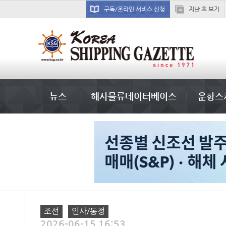
구독/온라인 서비스 신청
지난 호 보기
냉동
뉴스
해사물류데이터베이스
운항스
조선
인사/동정
2026-06-15 16:53