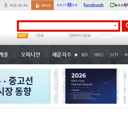
KSG On Air
eBook
���ͤ
미국
컨테이너 임대사
석도
케줄
오피니언
해운지수
BDI
HRCI
SCFI
K