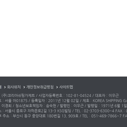
개
회사위치
개인정보취급방침
사이트맵
 (주)코리아쉬핑가제트 / 사업자등록번호 : 102-81-04524 / 대표자 : 이우근
: 서울 아01875 / 등록일자 : 2011년 12월 02일 / 제호 : KOREA SHIPPING G
 이경희 / 청소년보호책임자 : 송숙현 / 발행인 : 이우근 / 발행일 : 1971년 6월 1일
: 서울시 종로구 자하문로2길 13-3 KSG빌딩 / TEL : 02-3703-6300~4 FAX : 02-3
주소 : 부산시 동구 중앙대로 180번길 13, 909호 / TEL : 051-469-7866~7 FAX