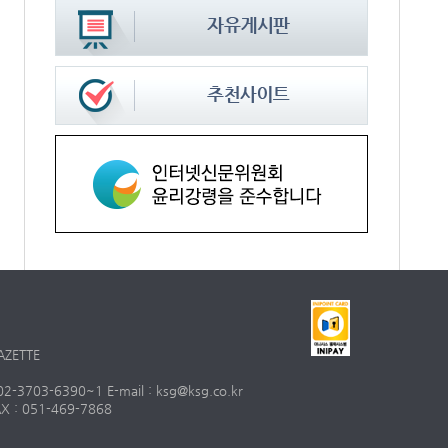
AZETTE
703-6390~1 E-mail : ksg@ksg.co.kr
 : 051-469-7868