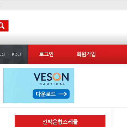
미중
냉동
���ͤ
미국
로그인
회원가입
CCI
KDCI
선박운항스케줄