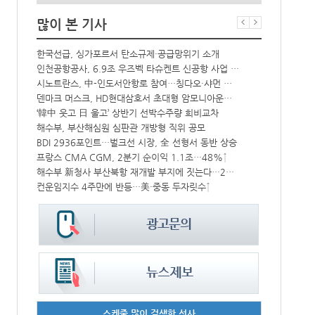
많이 본 기사
中-라오스 화물열차 상반기 수출입액 3.6조…전년比 34%↑
한국선급, 싱가포르서 탄소규제·공급망위기 소개
CJ대한통운, 대구 도심서 자율주행 화물운송 시범 운행
인천공항공사, 6.9조 우즈벡 타슈켄트 신공항 사업 참여
IPA, 지역 공공기관과 사회연대경제기업 청년 고용지원 본격 추진
시노트란스, 中-인도서안항로 참여…칭다오·샤먼 직항
中 시안-유럽 정기화물열차 상반기 운행실적 3000회 돌파
덴마크 머스크, HD현대삼호서 초대형 암모니아운반선 인도받아
‘韓中 웃고 日 울고’ 상반기 선박수주량 희비교차
페덱스, 광저
울산항만공사, 지역 사회복지시설 노후 냉방기기 교체 지원
해수부, 부산해심원 심판관 개방형 직위 공모
BDI 2936포인트…벌크선 시장, 全 선형서 동반 상승
인사/ 해양수
‘위험물 허위신고 급증’ 유실 컨박스 4년만에 1000개 넘어서
프랑스 CMA CGM, 2분기 순이익 1.1조…48%↑
열어
해수부 新청사 부산북항 재개발 부지에 짓는다…2030년 완공
“바다 꿈 펼쳐
컨운임지수 4주만에 반등…美·중동 두자릿수↑
에어프레미아,
스케줄 많이 검색한 선사