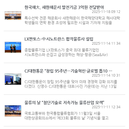
‘한국전문신문협회 창립 61주년 전문신문의 날 기념식’에서
해운업계와 전문신문업계 발...
한국해大, 새한해운서 발전기금 3억원 전달받아
2025-11-18 09:12
특수선박 전문 해운회사 새한해운이 한국해양대학교 해사대학
학생들의 면학 환경 조성에 필요한 시설과 기자재 지원을
목적으로 대학 발전기금 3억원을 전달했다. 한국해양대는
지난 12일 대학본부에서 새한마린커뮤니티‧새한해운 대학
발전기금 전달식을...
LX판토스–中시노트란스 합작물류사 설립
2025-11-14 11:34
종합물류기업 LX판토스가 중국 최대 물류기업인
시노트란스와 손잡고 급성장하는 해상-항공(Sea&Air)
복합운송 시장 공략에 나섰다. 중국발 전자상거래(이커머스)
화물을 기반으로 글로벌 환적 네트워크를 구축해 동북아 물류
허브 경쟁력을 강화한다는 구상이다...
CJ대한통운 “창립 95주년…기술혁신·글로벌 톱10 도약 가속”
2025-11-14 10:31
CJ대한통운이 창립 95주년을 맞아 미래 경쟁력 강화 의지를
다졌다. 신영수 CJ대한통운 대표(사진 가운데)는 지난 13일
서울 종로구 본사에서 열린 기념행사에서 “더 치열하게 기술
혁신에 도전하고 글로벌 시장에서 경쟁력을 입증하자”고
말했다. 행사에는...
물류의 날 “첨단기술로 지속가능 물류산업 모색”
2025-11-11 12:34
국토교통부와 한국통합물류협회가 11월3일 서울
대한상공회의소에서 ‘제33회 물류의 날’ 기념식을 열고
물류산업 발전에 기여한 유공자를 포상했다. 강희업
국토교통부 제2차관, 맹성규 국회 국토교통위원장 등 주요