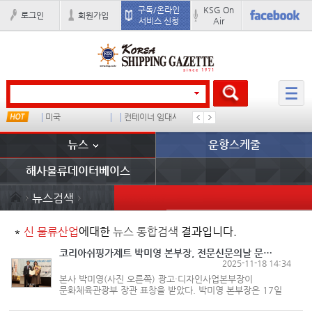
구독/온라인
KSG On
로그인
회원가입
서비스 신청
Air
미국
컨테이너 임대사
더블
완하이
뉴스
운항스케줄
해사물류데이터베이스
뉴스검색
*
신 물류산업
에대한
뉴스 통합검색
결과입니다.
코리아쉬핑가제트 박미영 본부장, 전문신문의날 문체부장관 표창
2025-11-18 14:34
본사 박미영(사진 오른쪽) 광고·디자인사업본부장이
문화체육관광부 장관 표창을 받았다. 박미영 본부장은 17일
오후 서울 중구 세종대로 한국프레스센터에서 열린