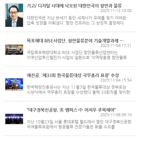
인사와 신영수 한국통합물류협회장을 비...
기고/ 디지털 시대에 낙오된 대한민국의 항만과 물류
2025-11-12 10:00
대한민국은 지난 반세기 동안 세계사가 유례를 찾기 어려운
압축 성장을 이뤄냈다. 항만 인프라는 그 상징적 결정체다.
삼면이 바다라는 지정학적 조건을 국가 발전의 엔진으로 삼아,
우리는 촘촘하고 정교한 항만 네트워크를 구축했다. 무역항·
연안항·어항...
목포해대 RISE사업단, 항만물류분야 기술개발과제 성과 공유
2025-11-04 17:21
국립목포해양대학교 RISE 사업단 항만물류산업센터는
지역산업혁신챌린지 사업의 일환으로 ‘지역맞춤형 항만물류
산업 활성화를 위한 워크숍’을 지난 10월30일부터
10월31일까지 양일간 전남 여수 히든베이호텔에서 가졌다고
밝혔다. 이번 워크숍은 전남...
해진공, ‘제33회 한국물류대상 국무총리 표창’ 수상
2025-11-04 15:54
한국해양진흥공사는 지난 11월3일 한국물류대상 정부포상
시상식에서 국무총리 표창을 수상했다 올해 33회차를 맞이한
한국물류대상은 국토교통부가 매년 11월1일 물류의 날에
물류산업 발전에 공헌한 물류 분야 종사자들에게 주어지는
국내 물류 분야 최...
“대구경북신공항, 美 멤피스·中 어저우 주목해야”
2025-11-06 09:10
지난 10월23일 서울 롯데호텔 월드에서 열린 대구경북신공항
국제물류포럼에서 항공물류 전문가들은 화물 수요를
창출하려면 항공사 유치가 우선 이뤄져야 하고, 물류기업이
들어올 만한 시설과 지원책을 갖춰야 한다고 한목소리를 냈다.