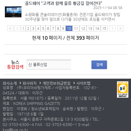
해외 공항 사례를 벤...
골드웨이 “고객과 함께 물류 황금길 걸어간다”
2025-11-04 08:58
소량화물 콘솔리데이션(화물혼재) 전문기업 골드웨이가 창립
30주년을 맞아 앞으로 다가올 30년에도 초심을 지키면서
국내 물류 시장의 변화를 헤쳐 나갈 것을 다짐했다.
골드웨이는 지난 10월24일 서울시 용산구에 위치한
1
2
3
4
5
6
7
8
9
10
11
12
13
14
15
그랜드하얏트서울에서 창립 30주년 ...
현재
10
페이지 / 전체
393
페이지
뉴스
검색
통합검색
회사소개
회사위치
개인정보취급방침
사이트맵
상호명 : (주)코리아쉬핑가제트 / 사업자등록번호 : 102-81-
04524 / 대표자 : 이우근
등록번호 : 서울 아01875 / 등록일자 : 2011년 12월 02일 /
제호 : KOREA SHIPPING GAZETTE
편집인 : 이경희 / 청소년보호책임자 : 송숙현 / 발행인 : 이우근 /
발행일 : 1971년 6월 1일
본사주소 : 서울시 종로구 자하문로2길 13-3 KSG빌딩 / TEL :
02-3703-6300~4 FAX : 02-3703-6390~1 E-mail :
ksg@ksg.co.kr