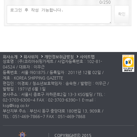
0/250
확인
회사소개
회사위치
개인정보취급방침
사이트맵
상호명 : (주)코리아쉬핑가제트 / 사업자등록번호 : 102-81-
04524 / 대표자 : 이우근
등록번호 : 서울 아01875 / 등록일자 : 2011년 12월 02일 /
제호 : KOREA SHIPPING GAZETTE
편집인 : 이경희 / 청소년보호책임자 : 송숙현 / 발행인 : 이우근 /
발행일 : 1971년 6월 1일
본사주소 : 서울시 종로구 자하문로2길 13-3 KSG빌딩 / TEL :
02-3703-6300~4 FAX : 02-3703-6390~1 E-mail :
ksg@ksg.co.kr
부산지부 주소 : 부산시 동구 중앙대로 180번길 13, 909호 /
TEL : 051-469-7866~7 FAX : 051-469-7868
COPYRIGHTⓒ 2015