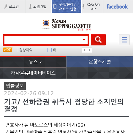
구독/온라인
KSG On
로그인
회원가입
서비스 신청
Air
경상이익
배
부산신항
이란 mo
뉴스
운항스케줄
해사물류데이터베이스
법률정보
2024-02-26 09:12
기고/ 선하증권 취득시 정당한 소지인의
결정
변호사가 된 마도로스의 세상이야기(65)
법무법인 대륙아주 성우린 변호사(現 해양수산부 고문변호사,