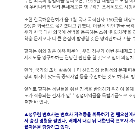
우선 외국의 입법례를 살펴보면, 1996년 네덜란드 도입 이
이 우리나라와 달리 톤세제도를 영구적인 조세제도로 시행하고
또한 한국해운협회가 올 1월 국내 국적선사 160곳을 대상
5%를 외국으로 옮기겠다고 답했다. 이렇게 되면 한국 국적선대
주가 한국 대신 외국에 선박을 등록하는 소위 ‘편의치적’을
확충 문제보다 더 큰 손실이 발생할 것은 명약관화라고 볼 수
필자는 위와 같은 이유 때문에, 우리 정부가 이번 톤세제도
세제도를 영구화하는 현명한 판단을 할 것으로 믿어 의심치
만약, 국가의 조세 확충이나 타 산업과의 형평성의 문제 
장의 취지에 맞도록 공익사업 등을 추진하는 것도 하나의 방
일례로 필자는 청년들을 위한 정책을 반영하기 위하여 올해 
도가 적용되는 선사가 일부 영업이익금을 특별기금으로 조성
출한 바 있다.
▲성우린 변호사는 변호사 자격증을 취득하기 전 팬오션에서
서 승선 경험을 쌓았다. 배에서 내린 뒤 대한민국 변호사 
률자문을 담당하고 있다.