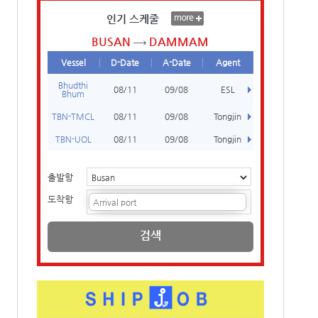
인기 스케줄
BUSAN
DAMMAM
Vessel
D-Date
A-Date
Agent
Bhudthi
08/11
09/08
ESL
Bhum
TBN-TMCL
08/11
09/08
Tongjin
TBN-UOL
08/11
09/08
Tongjin
출발항
도착항
검색