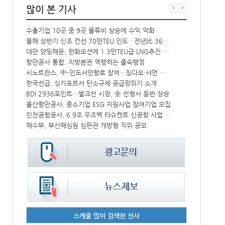
많이 본 기사
수출기업 10곳 중 9곳 물류비 상승에 수익 악화
인사/ 해양수
크, HD현대삼호서 초대형 암모니아운반선 인도받아
올해 상반기 신조 컨선 70만TEU 인도…전년比 36% 감소
대만 양밍해운, 한화오션에 1.3만TEU급 LNG추진 컨선 6척 발주
‘韓中 웃고 
中-라오스 화물열차 상반기 수출입액 3.6조…전년比 34%↑
항만공사 통합, 지방분권 역행하는 졸속행정
해수부 新청사 부산북항 재개발 부지에 짓는다…2030년 완공
시노트란스, 中-인도서안항로 참여…칭다오·샤먼 직항
IPA, 지역 공공기관과 사회연대경제기업 청년 고용지원 본격 추진
한국선급, 싱가포르서 탄소규제·공급망위기 소개
울산항만공사, 지역 사회복지시설 노후 냉방기기 교체 지원
BDI 2936포인트…벌크선 시장, 全 선형서 동반 상승
울산항만공사, 중소기업 ESG 지원사업 참여기업 모집
페덱스, 광저
CJ대한통운, 대구 도심서 자율주행 화물운송 시범 운행
인천공항공사, 6.9조 우즈벡 타슈켄트 신공항 사업 참여
해수부, 부산해심원 심판관 개방형 직위 공모
인사/ 해양수
스케줄 많이 검색한 선사