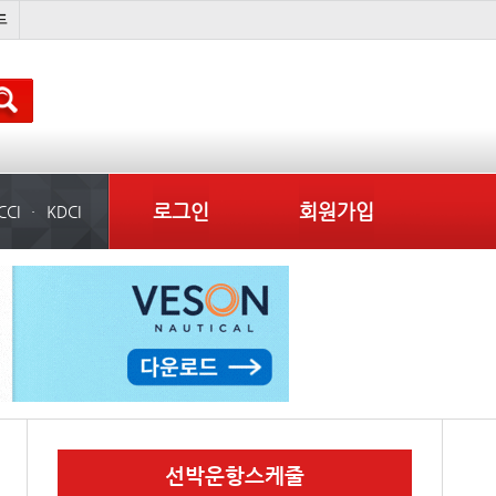
吏꾪씗��
국제선박투자운용
물동량
컨테이너 임대사
로그인
회원가입
CCI
KDCI
선박운항스케줄