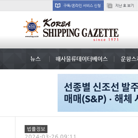
구독/온라인 서비스 신청
지난 호 보기
국제선박투자운용
뉴스
해사물류데이터베이스
운항스
법률정보
2024-03-26 09:11