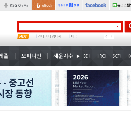
KSG On Air
eBook
물동량
컨테이너 임대사
미국
1
케줄
오피니언
해운지수
BDI
HRCI
SCFI
K