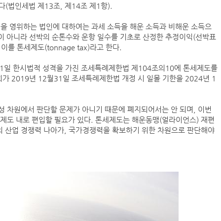
법인세법 제13조, 제14조 제1항).
업을 영위하는 법인에 대하여는 과세 소득을 해운 소득과 비해운 소득으
인사/ 해양수산부
준이 아니라 선박의 순톤수와 운항 일수를 기초로 산정한 추정이익(선박표
덴마크 머스
 톤세제도(tonnage tax)라고 한다.
‘韓中 웃고 日 울고’ 상반기 선박수주량 희비교차
31일 한시법적 성격을 가진 조세특례제한법 제104조의10에 톤세제도를
 2019년 12월31일 조세특례제한법 개정 시 일몰 기한을 2024년 1
페덱스, 광저우-시드니 직항 화물노선 개설
성 차원에서 판단할 문제가 아니기 때문에 폐지되어서는 안 되며, 이번
제도 내로 편입할 필요가 있다. 톤세제도는 해운동맹(얼라이언스) 재편
인사/ 해양수산부
 산업 경쟁력 나아가, 국가경쟁력을 확보하기 위한 차원으로 판단해야