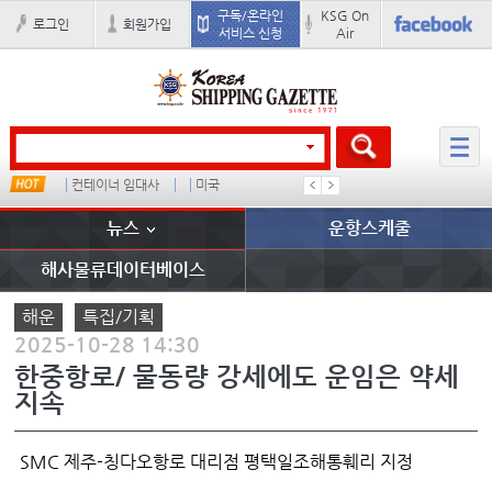
구독/온라인
KSG On
로그인
회원가입
서비스 신청
Air
컨테이너 임대사
미국
1
吏꾪씗
뉴스
운항스케줄
해사물류데이터베이스
해운
특집/기획
2025-10-28 14:30
한중항로/ 물동량 강세에도 운임은 약세
지속
SMC 제주-칭다오항로 대리점 평택일조해통훼리 지정