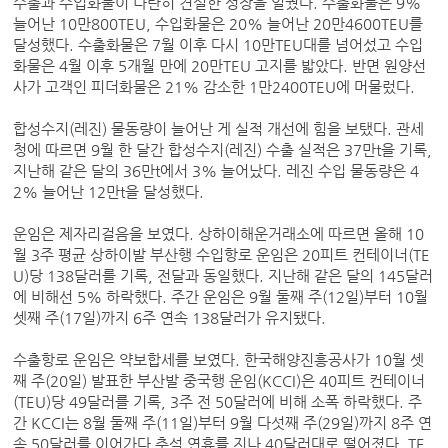
수출과 수입화물이 나란히 견실한 성장을 일궜다. 수출화물은 9%
늘어난 10만800TEU, 수입화물은 20% 늘어난 20만4600TEU를
달성했다. 수출화물은 7월 이후 다시 10만TEU대를 넘어섰고 수입
화물은 4월 이후 5개월 만에 20만TEU 고지를 밟았다. 반면 원양선
사가 고객인 피더화물은 21% 감소한 1만2400TEU에 머물렀다.
합성수지(레진) 물동량이 늘어난 게 실적 개선에 힘을 보탰다. 관세
청에 따르면 9월 한 달간 합성수지(레진) 수출 실적은 37만t을 기록,
지난해 같은 달의 36만t에서 3% 늘어났다. 레진 수입 물동량은 4
2% 늘어난 12만t을 달성했다.
운임은 제자리걸음을 보였다. 상하이해운거래소에 따르면 올해 10
월 3주 평균 상하이발 부산행 수입항로 운임은 20피트 컨테이너(TE
U)당 138달러를 기록, 전달과 동일했다. 지난해 같은 달의 145달러
에 비해선 5% 하락했다. 주간 운임은 9월 둘째 주(12일)부터 10월
셋째 주(17일)까지 6주 연속 138달러가 유지됐다.
수출항로 운임은 약보합세를 보였다. 한국해양진흥공사가 10월 셋
째 주(20일) 발표한 부산발 중국행 운임(KCCI)은 40피트 컨테이너
(TEU)당 49달러를 기록, 3주 전 50달러에 비해 소폭 하락했다. 주
간 KCCI는 8월 둘째 주(11일)부터 9월 다섯째 주(29일)까지 8주 연
속 50달러를 이어가다 추석 연휴를 지나 40달러대로 떨어졌다. TE