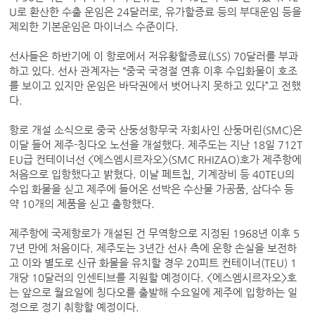
U로 환산한 수출 운임은 24달러로, 유가할증료 등의 부대운임 등을
제외한 기본운임은 마이너스 수준이다.
선사들은 하반기에 이 항로에서 저유황할증료(LSS) 70달러를 부과
하고 있다. 선사 관계자는 “중국 국경절 연휴 이후 수입화물이 호조
를 보이고 있지만 운임은 바닥권에서 벗어나지 못하고 있다”고 전했
다.
항로 개설 소식으로 중국 산둥성항무국 자회사인 산둥머린(SMC)은
이달 들어 제주-칭다오 노선을 개설했다. 제주도는 지난 18일 712T
EU급 컨테이너선 <에스엠시르자오>(SMC RHIZAO)호가 제주항에
처음으로 입항했다고 밝혔다. 이날 페트칩, 기계장비 등 40TEU의
수입 화물을 싣고 제주에 들어온 선박은 수산물 가공품, 삼다수 등
약 10개의 제품을 싣고 출항했다.
제주항에 국제항로가 개설된 건 무역항으로 지정된 1968년 이후 5
7년 만에 처음이다. 제주도는 3년간 선사 측에 운항 손실을 보전하
고 이와 별도로 신규 화물을 유치할 경우 20피트 컨테이너(TEU) 1
개당 10달러의 인센티브를 지원할 예정이다. <에스엠시르자오>호
는 앞으로 월요일에 칭다오를 출발해 수요일에 제주에 입항하는 일
정으로 정기 취항할 예정이다.