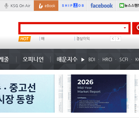
KSG On Air
eBook
이란 mou
배
경상이익
미국
케줄
오피니언
해운지수
BDI
HRCI
SCFI
K