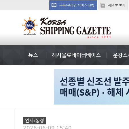
구독/온라인 서비스 신청
지난 호 보기
부산신항
뉴스
해사물류데이터베이스
운항스
인사/동정
2026-06-09 15:40