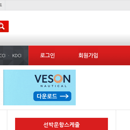
컨테이너 임대사
부산신항
이란 mou
배
로그인
회원가입
CCI
KDCI
선박운항스케줄