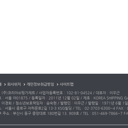
개
회사위치
개인정보취급방침
사이트맵
 (주)코리아쉬핑가제트 / 사업자등록번호 : 102-81-04524 / 대표자 : 이우근
: 서울 아01875 / 등록일자 : 2011년 12월 02일 / 제호 : KOREA SHIPPING G
 이경희 / 청소년보호책임자 : 송숙현 / 발행인 : 이우근 / 발행일 : 1971년 6월 1일
: 서울시 종로구 자하문로2길 13-3 KSG빌딩 / TEL : 02-3703-6300~4 FAX : 02-3
주소 : 부산시 동구 중앙대로 180번길 13, 909호 / TEL : 051-469-7866~7 FAX