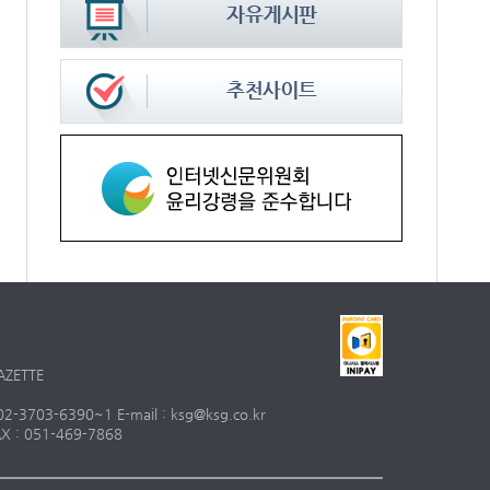
AZETTE
703-6390~1 E-mail : ksg@ksg.co.kr
 : 051-469-7868