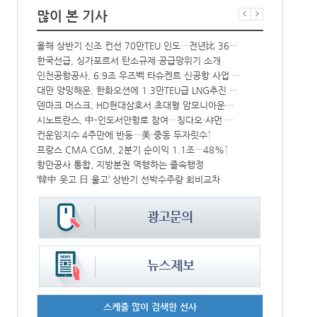
많이 본 기사
해수부 新청사 부산북항 재개발 부지에 짓는다…2030년 완공
올해 상반기 신조 컨선 70만TEU 인도…전년比 36% 감소
中-라오스 화물열차 상반기 수출입액 3.6조…전년比 34%↑
한국선급, 싱가포르서 탄소규제·공급망위기 소개
상승
인천공항공사, 6.9조 우즈벡 타슈켄트 신공항 사업 참여
BDI 2936
대만 양밍해운, 한화오션에 1.3만TEU급 LNG추진 컨선 6척 발주
해수부, 부산
CJ대한통운, 대구 도심서 자율주행 화물운송 시범 운행
덴마크 머스크, HD현대삼호서 초대형 암모니아운반선 인도받아
시노트란스, 中-인도서안항로 참여…칭다오·샤먼 직항
인사/ 해양수
中 시안-유럽 정기화물열차 상반기 운행실적 3000회 돌파
컨운임지수 4주만에 반등…美·중동 두자릿수↑
‘위험물 허위신고 급증’ 유실 컨박스 4년만에 1000개 넘어서
프랑스 CMA CGM, 2분기 순이익 1.1조…48%↑
IPA, 지역 공공기관과 사회연대경제기업 청년 고용지원 본격 추진
항만공사 통합, 지방분권 역행하는 졸속행정
‘韓中 웃고 日 울고’ 상반기 선박수주량 희비교차
페덱스, 광저
스케줄 많이 검색한 선사