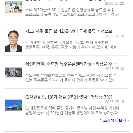
2026.07.20
국내 제3자물류(3PL) 전문기업 삼영물류와 글로벌 특송·
크로스보더 물류기업 에스에프익스프레스코리아가 국경 간
전자상거래인 크로스보더 이커머스 물류사업을 공동
추진한다. 양사는 7월20일 삼영물류 인천물류센터에서
국내외 물류 인프라와 운송 네트워...
기고/ 제주 물류 합리화를 넘어 국제 물류 거점으로
2026.06.18
5. 제주항 및 신항만 국제물류 거점화 현재 제주항은
생활물류, 여객, 유류, 관광 기능이 혼재되어 있으며, 이로
인해 물류 효율성이 낮은 구조이다. 따라서 제주항은 기능
중심 이원화 전략이 필요하며, 제주항은 생활 물류와 여객
중심, 제주신항은 화물 중심으...
세인티앤엘, 수도권 특수물류센터 가동…위험물 수요 타깃
2026.05.20
수도권에 유해화학물질을 전문적이고 안전하게 취급할 수
있는 특수물류 인프라가 들어서 업계의 주목을 받고 있다.
세인관세법인 자회사인 국제물류주선업체(포워더)
세인티앤엘은 특수물류서비스를 한 단계 끌어올릴 물류센터를
열고 본격 가동에 들어갔다...
CJ대한통운, 1분기 매출 3조2145억…전년比 7%↑
2026.05.19
CJ대한통운이 택배 물량 증가와 글로벌 사업 수익성 개선에
힘입어 올해 첫 3개월간 매출과 영업이익이 모두 증가했다.
CJ대한통운은 연결 재무제표 기준 올해 1분기(1~3월)
뉴스검색 더보기 >
매출액 3조2145억원, 영업이익 921억원을 기록했다고
공시했다. 지난해 같은 기간의 ...