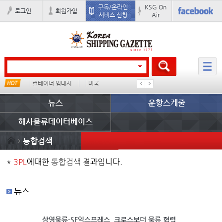
구독/온라인
KSG On
로그인
회원가입
서비스 신청
Air
컨테이너 임대사
미국
�
배
뉴스
운항스케줄
해사물류데이터베이스
통합검색
*
3PL
에대한
통합검색
결과입니다.
뉴스
삼영물류-SF익스프레스, 크로스보더 물류 협력