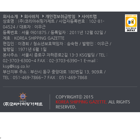
회사소개
회사위치
개인정보취급방침
사이트맵
상호명 : (주)코리아쉬핑가제트 / 사업자등록번호 : 102-81-
04524 / 대표자 : 이우근
등록번호 : 서울 아01875 / 등록일자 : 2011년 12월 02일 /
제호 : KOREA SHIPPING GAZETTE
편집인 : 이경희 / 청소년보호책임자 : 송숙현 / 발행인 : 이우근 /
발행일 : 1971년 6월 1일
본사주소 : 서울시 종로구 자하문로2길 13-3 KSG빌딩 / TEL :
02-3703-6300~4 FAX : 02-3703-6390~1 E-mail :
ksg@ksg.co.kr
부산지부 주소 : 부산시 동구 중앙대로 180번길 13, 909호 /
TEL : 051-469-7866~7 FAX : 051-469-7868
COPYRIGHTⓒ 2015
KOREA SHIPPING GAZETTE.
ALL RIGHTS
RESERVED.