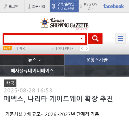
구독/온라인
KSG On
로그인
회원가입
서비스 신청
Air
u
미국
컨테이너 임대사
배
경상이익
뉴스
운항스케줄
해사물류데이터베이스
항공
2025-08-28 16:53
페덱스, 나리타 게이트웨이 확장 추진
기존시설 2배 규모…2026~2027년 단계적 가동