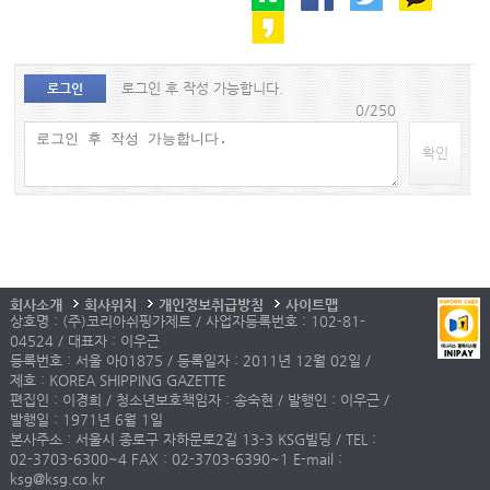
로그인 후 작성 가능합니다.
로그인
0/250
확인
회사소개
회사위치
개인정보취급방침
사이트맵
상호명 : (주)코리아쉬핑가제트 / 사업자등록번호 : 102-81-
04524 / 대표자 : 이우근
등록번호 : 서울 아01875 / 등록일자 : 2011년 12월 02일 /
제호 : KOREA SHIPPING GAZETTE
편집인 : 이경희 / 청소년보호책임자 : 송숙현 / 발행인 : 이우근 /
발행일 : 1971년 6월 1일
본사주소 : 서울시 종로구 자하문로2길 13-3 KSG빌딩 / TEL :
02-3703-6300~4 FAX : 02-3703-6390~1 E-mail :
ksg@ksg.co.kr