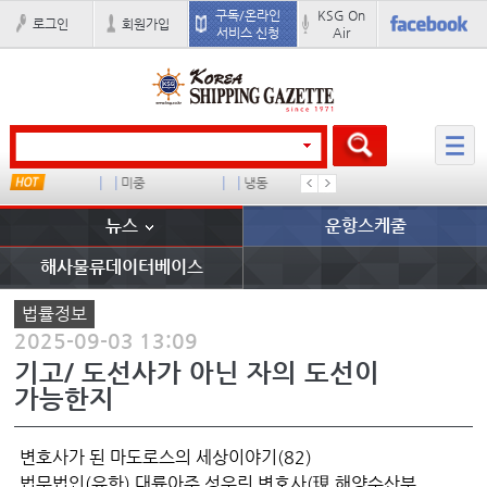
구독/온라인
KSG On
로그인
회원가입
서비스 신청
Air
냉동
���ͤ
미국
컨테이
뉴스
운항스케줄
해사물류데이터베이스
법률정보
2025-09-03 13:09
기고/ 도선사가 아닌 자의 도선이
가능한지
변호사가 된 마도로스의 세상이야기(82)
법무법인(유한) 대륙아주 성우린 변호사(現 해양수산부