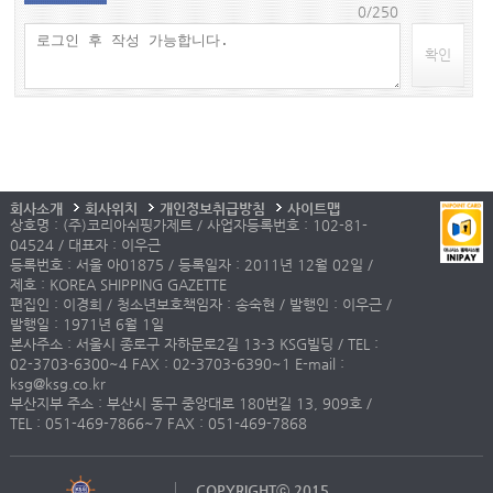
0/250
확인
회사소개
회사위치
개인정보취급방침
사이트맵
상호명 : (주)코리아쉬핑가제트 / 사업자등록번호 : 102-81-
04524 / 대표자 : 이우근
등록번호 : 서울 아01875 / 등록일자 : 2011년 12월 02일 /
제호 : KOREA SHIPPING GAZETTE
편집인 : 이경희 / 청소년보호책임자 : 송숙현 / 발행인 : 이우근 /
발행일 : 1971년 6월 1일
본사주소 : 서울시 종로구 자하문로2길 13-3 KSG빌딩 / TEL :
02-3703-6300~4 FAX : 02-3703-6390~1 E-mail :
ksg@ksg.co.kr
부산지부 주소 : 부산시 동구 중앙대로 180번길 13, 909호 /
TEL : 051-469-7866~7 FAX : 051-469-7868
COPYRIGHTⓒ 2015