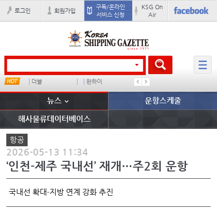
구독/온라인
KSG On
로그인
회원가입
서비스 신청
Air
더블
완하이
??? ???
스타콩코
뉴스
운항스케줄
해사물류데이터베이스
항공
2026-05-13 11:34
‘인천-제주 국내선’ 재개…주2회 운항
국내선 확대·지방 연계 강화 추진