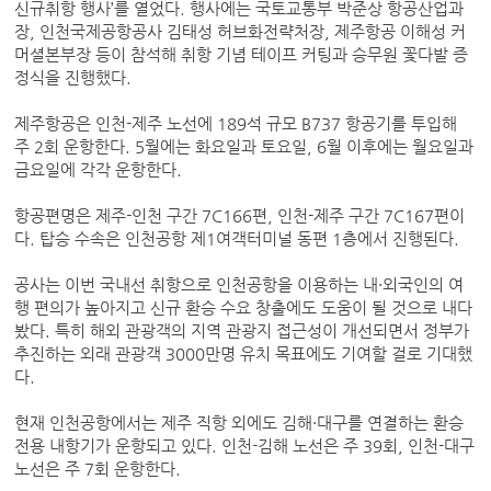
신규취항 행사’를 열었다. 행사에는 국토교통부 박준상 항공산업과
장, 인천국제공항공사 김태성 허브화전략처장, 제주항공 이해성 커
머셜본부장 등이 참석해 취항 기념 테이프 커팅과 승무원 꽃다발 증
정식을 진행했다.
제주항공은 인천-제주 노선에 189석 규모 B737 항공기를 투입해
주 2회 운항한다. 5월에는 화요일과 토요일, 6월 이후에는 월요일과
금요일에 각각 운항한다.
항공편명은 제주-인천 구간 7C166편, 인천-제주 구간 7C167편이
다. 탑승 수속은 인천공항 제1여객터미널 동편 1층에서 진행된다.
공사는 이번 국내선 취항으로 인천공항을 이용하는 내·외국인의 여
행 편의가 높아지고 신규 환승 수요 창출에도 도움이 될 것으로 내다
봤다. 특히 해외 관광객의 지역 관광지 접근성이 개선되면서 정부가
추진하는 외래 관광객 3000만명 유치 목표에도 기여할 걸로 기대했
다.
현재 인천공항에서는 제주 직항 외에도 김해·대구를 연결하는 환승
전용 내항기가 운항되고 있다. 인천-김해 노선은 주 39회, 인천-대구
노선은 주 7회 운항한다.