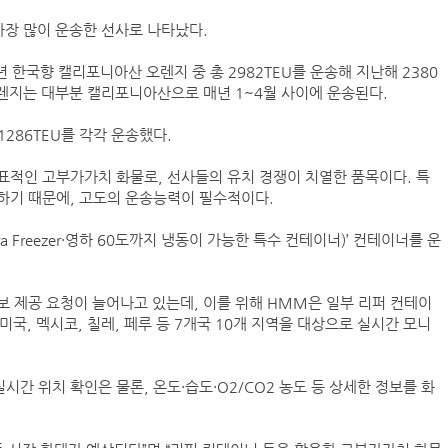
장 많이 운송한 선사로 나타났다.
항만공사 통합, 지방분권 역행하는 졸속행정
 한국향 캘리포니아산 오렌지 중 총 2982TEU를 운송해 지난해 2380
‘韓中 웃고 日 울고’ 상반기 선박수주량 희비교차
오렌지는 대부분 캘리포니아산으로 매년 1~4월 사이에 운송된다.
 1286TEU를 각각 운송했다.
BDI 2936포인트…벌크선 시장, 全 선형서 동반 
해수부, 부산해심원 심판관 개방형 직위 공모
표적인 고부가가치 화물로, 선사들의 유치 경쟁이 치열한 품목이다. 특
하기 때문에, 고도의 운송능력이 필수적이다.
인사/ 해양수산부
a Freezer·영하 60도까지 냉동이 가능한 특수 컨테이너)’ 컨테이너를 운
HD현대
 제공 요청이 늘어나고 있는데, 이를 위해 HMM은 일부 리퍼 컨테이
미국, 멕시코, 칠레, 페루 등 7개국 10개 지역을 대상으로 실시간 모니
시간 위치 확인은 물론, 온도·습도·O2/CO2 농도 등 상세한 정보를 화