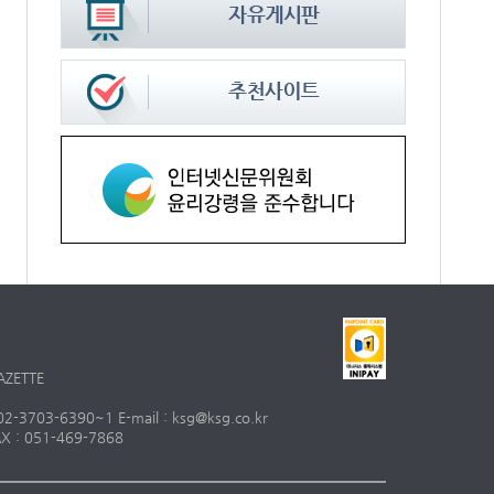
AZETTE
703-6390~1 E-mail : ksg@ksg.co.kr
 : 051-469-7868