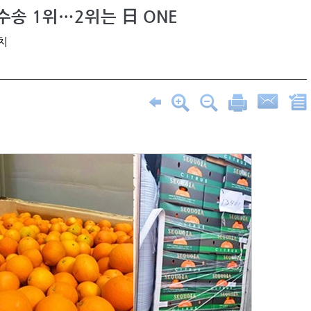
수송 1위…2위는 日 ONE
치