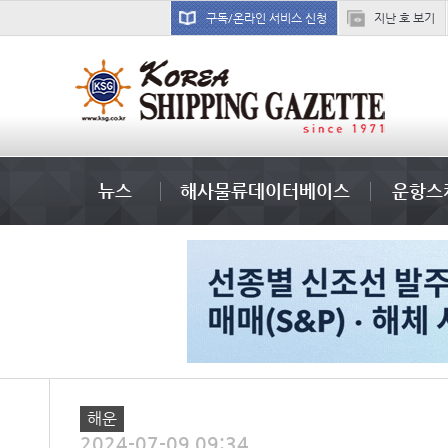
구독/온라인 서비스 신청
지난 호 보기
??? ???
뉴스
해사물류데이터베이스
운항스
해운
2024-07-09 09:34