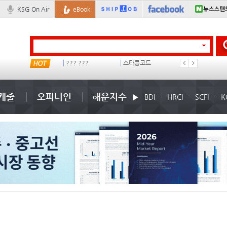
KSG On Air
eBook
스타콩코드
미국
컨테이너 임대사
더블
케줄
오피니언
해운지수
BDI
HRCI
SCFI
K