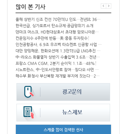
많이 본 기사
올해 상반기 신조 컨선 70만TEU 인도…전년比 36% 감소
항만공사 통합
한국선급, 싱가포르서 탄소규제·공급망위기 소개
‘韓中 웃고 
‘위험물 허위신고 급증’ 유실 컨박스 4년만에 1000개 넘어서
덴마크 머스크, HD현대삼호서 초대형 암모니아운반선 인도받아
CJ대한통운, 대구 도심서 자율주행 화물운송 시범 운행
컨운임지수 4주만에 반등…美·중동 두자릿수↑
상승
인천공항공사, 6.9조 우즈벡 타슈켄트 신공항 사업 참여
BDI 2936
대만 양밍해운, 한화오션에 1.3만TEU급 LNG추진 컨선 6척 발주
해수부, 부산
中 시안-유럽 정기화물열차 상반기 운행실적 3000회 돌파
中-라오스 화물열차 상반기 수출입액 3.6조…전년比 34%↑
프랑스 CMA CGM, 2분기 순이익 1.1조…48%↑
인사/ 해양수
IPA, 지역 공공기관과 사회연대경제기업 청년 고용지원 본격 추진
시노트란스, 中-인도서안항로 참여…칭다오·샤먼 직항
, 美 최대 조선사와 손잡고 함정 건조 생산성 높인다
해수부 新청사 부산북항 재개발 부지에 짓는다…2030년 완공
스케줄 많이 검색한 선사