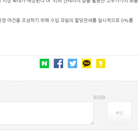
등 시장 확대가 예상된다”며 “리퍼 컨테이너 등을 활용한 고부가가치 화물
(주)맥스피드
안정 여건을 조성하기 위해 수입 과일의 할당관세를 일시적으로 0%를
NHAVA SHEVA | India
0/250
아시아-유럽 수출 물동량 월간 추이(2024~2026
확인
팬오션 VLCC 발주 현황
컨테이너 박스 유실사고 추이(2008~2025년)