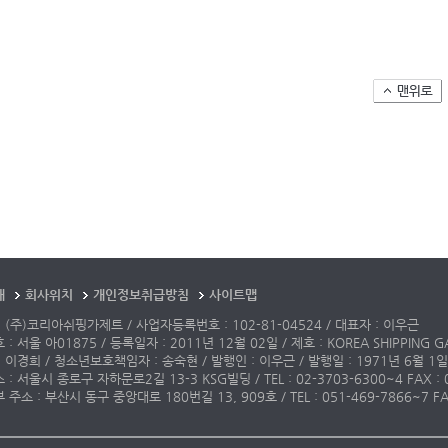
개
회사위치
개인정보취급방침
사이트맵
 (주)코리아쉬핑가제트 / 사업자등록번호 : 102-81-04524 / 대표자 : 이우근
: 서울 아01875 / 등록일자 : 2011년 12월 02일 / 제호 : KOREA SHIPPING G
 이경희 / 청소년보호책임자 : 송숙현 / 발행인 : 이우근 / 발행일 : 1971년 6월 1일
: 서울시 종로구 자하문로2길 13-3 KSG빌딩 / TEL : 02-3703-6300~4 FAX : 02-3
주소 : 부산시 동구 중앙대로 180번길 13, 909호 / TEL : 051-469-7866~7 FAX