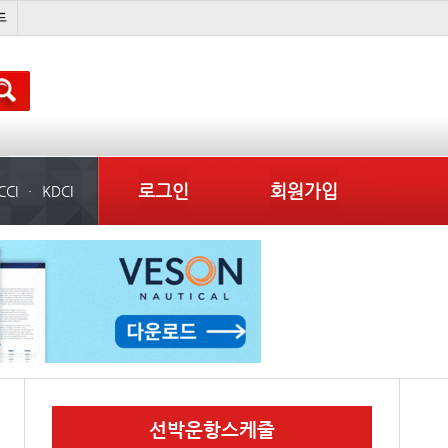
완하이
??? ???
스타콩코드
미국
로그인
회원가입
CCI
KDCI
선박운항스케줄