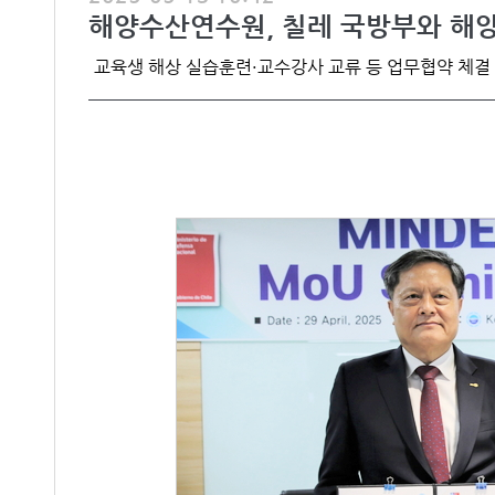
해양수산연수원, 칠레 국방부와 해
교육생 해상 실습훈련·교수강사 교류 등 업무협약 체결