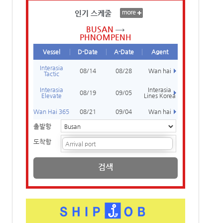
인기 스케줄
BUSAN
PHNOMPENH
Vessel
D-Date
A-Date
Agent
Interasia
08/14
08/28
Wan hai
Tactic
Interasia
Interasia
08/19
09/05
Elevate
Lines Korea
Wan Hai 365
08/21
09/04
Wan hai
출발항
도착항
검색