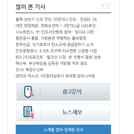
많이 본 기사
올해 상반기 신조 컨선 70만TEU 인도…전년比 36% 감소
‘韓中 웃고 
해수부 新청사 부산북항 재개발 부지에 짓는다…2030년 완공
대만 양밍해운, 한화오션에 1.3만TEU급 LNG추진 컨선 6척 발주
中-라오스 화물열차 상반기 수출입액 3.6조…전년比 34%↑
시노트란스, 中-인도서안항로 참여…칭다오·샤먼 직항
CJ대한통운, 대구 도심서 자율주행 화물운송 시범 운행
항만공사 통합, 지방분권 역행하는 졸속행정
한국선급, 싱가포르서 탄소규제·공급망위기 소개
컨운임지수 4
↑
인천공항공사, 6.9조 우즈벡 타슈켄트 신공항 사업 참여
프랑스 CMA 
IPA, 지역 공공기관과 사회연대경제기업 청년 고용지원 본격 추진
BDI 2936포인트…벌크선 시장, 全 선형서 동반 상승
中 시안-유럽 정기화물열차 상반기 운행실적 3000회 돌파
해수부, 부산해심원 심판관 개방형 직위 공모
울산항만공사, 지역 사회복지시설 노후 냉방기기 교체 지원
인사/ 해양수산부
덴마크 머스크, HD현대삼호서 초대형 암모니아운반선 인도받아
페덱스, 광저
스케줄 많이 검색한 선사