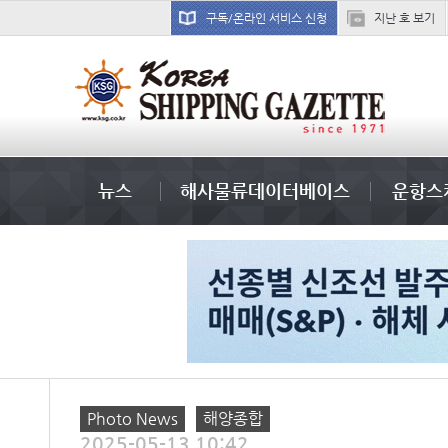
구독/온라인 서비스 신청
지난 호 보기
���ͤ
미국
컨테이너 임대사
석도
뉴스
해사물류데이터베이스
운항스
Photo News
해양종합
2025-05-13 10:42