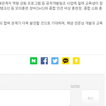
관계자 역량 강화 프로그램 등 공적개발원조 사업에 칠레 교육생이 참
탱크선 등 모의훈련 장비(SHS)와 종합 안전 비상 훈련장, 종합 소화 훈
‘韓中 웃고 日 울고’ 상반기 선박수주량 희비교차
 협력 관계가 더욱 발전할 것으로 기대하며, 해양 전문성 개발과 교육
컨운임지수 4주만에 반등…美·중동 두자릿수↑
프랑스 CMA CGM, 2분기 순이익 1.1조…48%
페덱스, 광저우-시드니 직항 화물노선 개설
0/250
확인