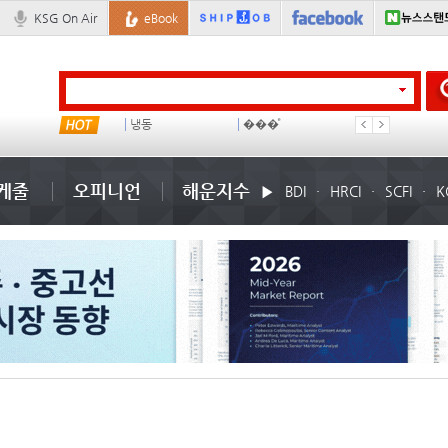
KSG On Air
eBook
미중
냉동
���ͤ
미국
케줄
오피니언
해운지수
BDI
HRCI
SCFI
K