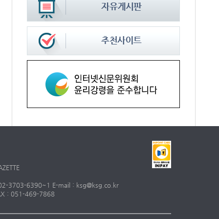
AZETTE
703-6390~1 E-mail : ksg@ksg.co.kr
 : 051-469-7868