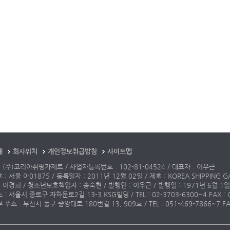
개
회사위치
개인정보취급방침
사이트맵
 (주)코리아쉬핑가제트 / 사업자등록번호 : 102-81-04524 / 대표자 : 이우근
: 서울 아01875 / 등록일자 : 2011년 12월 02일 / 제호 : KOREA SHIPPING G
 이경희 / 청소년보호책임자 : 송숙현 / 발행인 : 이우근 / 발행일 : 1971년 6월 1일
: 서울시 종로구 자하문로2길 13-3 KSG빌딩 / TEL : 02-3703-6300~4 FAX : 02-3
주소 : 부산시 동구 중앙대로 180번길 13, 909호 / TEL : 051-469-7866~7 FAX