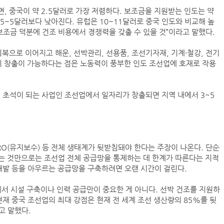
, 중국이 약 2.5달러로 가장 저렴하다. 보조금을 지원받는 인도는 약
(주)맥스피드
.5~5달러보다 낮아진다. 유럽은 10~11달러로 중국 인도와 비교해 높
보조금 덕분에 건조 비용에서 경쟁력을 갖출 수 있을 것”이라고 말했다.
NHAVA SHEVA | India
복으로 이어지고 해운, 선박관리, 선용품, 조선기자재, 기계·철강, 전기
치 창출이 가능하다는 점은 노동력이 풍부한 인도 조선업에 호재로 작용
 초석이 되는 사업인 조선업에서 일자리가 창출되면 지역 내에서 3~5
RO(유지보수) 등 전체 생태계가 뒷받침돼야 한다는 주장이 나온다. 단순
는 것만으로는 조선업 전체 공급망을 통제하는 데 한계가 따른다는 지적
컨테이너 박스 유실사고 추이(2008~2025년)
 개발 등을 아우르는 공급망을 구축하려면 오랜 시간이 걸린다.
국가별 상반기 선박 수주량 추이(2022~2026년)
국가별 월간 선박 수주량 추이(2026년 1~6월)
에서 시설 구축이나 인력 공급만이 중요한 게 아니다. 선박 건조를 지원하
2026년 상반기 인도된 신조 컨테이너선 명단-1
재 중국 조선업의 최대 강점은 현재 전 세계 조선 생산량의 85%를 뒷
2026년 상반기 인도된 신조 컨테이너선 명단-2
고 말했다.