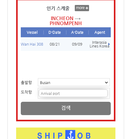
인기 스케줄
INCHEON
PHNOMPENH
Vessel
D-Date
A-Date
Agent
Interasia
Wan Hai 308
08/21
09/09
Lines Korea
출발항
도착항
검색