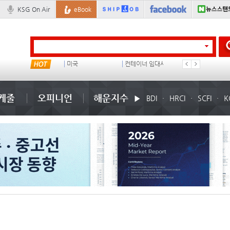
KSG On Air
eBook
냉동
미국
컨테이너 임대사
석도
케줄
오피니언
해운지수
BDI
HRCI
SCFI
K