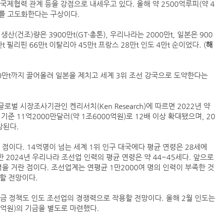
국제협력 관계 등을 강점으로 내세우고 있다. 올해 약 2500억루피(약 4
를 고도화한다는 구상이다.
(건조)량은 3900만t(GT·총톤), 우리나라는 2000만t, 일본은 900
BDI 2936포인트…벌크선 시장, 全 선형서 동반 
 필리핀 66만t 이탈리아 45만t 프랑스 28만t 인도 4만t 순이었다. (
해
프랑스 CMA CGM, 2분기 순이익 1.1조…48%
컨운임지수 4주만에 반등…美·중동 두자릿수↑
50만t까지 끌어올려 일본을 제치고 세계 3위 조선 강국으로 도약한다는
울산항만공사, 중소기업 ESG 지원사업 참여기업 
벌 시장조사기관인 켄리서치(Ken Research)에 따르면 2022년 약
인사/ 해양수산부
기준 11억2000만달러(약 1조6000억원)로 12배 이상 확대됐으며, 20
망된다.
점이다. 14억명이 넘는 세계 1위 인구 대국에다 평균 연령은 28세에
2024년 우리나라 조선업 인력의 평균 연령은 약 44~45세다. 앞으로
을 거란 점이다. 조선업계는 연평균 1만2000여 명의 인력이 부족한 것
달할 전망이다.
금 정책도 인도 조선업의 경쟁력으로 작용할 전망이다. 올해 2월 인도는
0억원)의 기금을 별도로 마련했다.