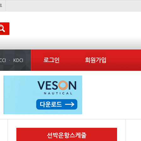
���ͤ
미중
냉동
미국
로그인
회원가입
CCI
KDCI
선박운항스케줄