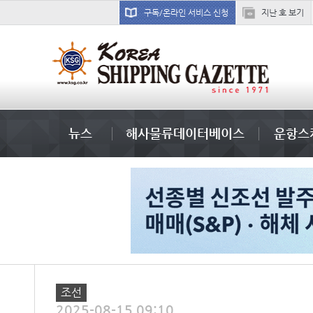
구독/온라인 서비스 신청
지난 호 보기
미중
뉴스
해사물류데이터베이스
운항스
조선
2025-08-15 09:10