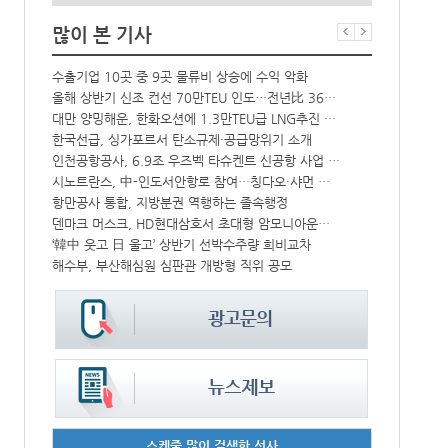
많이 본 기사
상승
수출기업 10곳 중 9곳 물류비 상승에 수익 악화
BDI 2936
↑
올해 상반기 신조 컨선 70만TEU 인도…전년比 36% 감소
프랑스 CMA 
대만 양밍해운, 한화오션에 1.3만TEU급 LNG추진 컨선 6척 발주
컨운임지수 4
해수부 新청사 부산북항 재개발 부지에 짓는다…2030년 완공
한국선급, 싱가포르서 탄소규제·공급망위기 소개
中-라오스 화물열차 상반기 수출입액 3.6조…전년比 34%↑
인천공항공사, 6.9조 우즈벡 타슈켄트 신공항 사업 참여
CJ대한통운, 대구 도심서 자율주행 화물운송 시범 운행
시노트란스, 中-인도서안항로 참여…칭다오·샤먼 직항
모집
항만공사 통합, 지방분권 역행하는 졸속행정
울산항만공사,
덴마크 머스크, HD현대삼호서 초대형 암모니아운반선 인도받아
인사/ 해양수
IPA, 지역 공공기관과 사회연대경제기업 청년 고용지원 본격 추진
‘韓中 웃고 日 울고’ 상반기 선박수주량 희비교차
中 시안-유럽 정기화물열차 상반기 운행실적 3000회 돌파
해수부, 부산해심원 심판관 개방형 직위 공모
스케줄 많이 검색한 선사