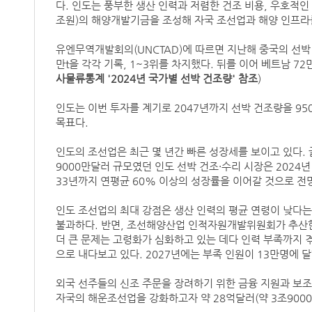
다. 인도는 풍부한 생산 인력과 저렴한 건조 비용, 우호적인 
조원)의 해양개발기금을 조성해 자국 조선업과 해양 인프라
유엔무역개발회의(UNCTAD)에 따르면 지난해 중국의 선박 생산
만t을 각각 기록, 1~3위를 차지했다. 뒤를 이어 베트남 72만t
사물류통계 '2024년 국가별 선박 건조량' 참조
)
인도는 이번 투자를 계기로 2047년까지 선박 건조량을 9
목표다.
인도의 조선업은 최근 몇 년간 빠른 성장세를 보이고 있다. 글로
9000만달러 규모였던 인도 선박 건조·수리 시장은 2024년 
33년까지 연평균 60% 이상의 성장률을 이어갈 것으로 전
인도 조선업의 최대 강점은 생산 인력의 평균 연령이 낮다는 
불과하다. 반면, 조선해양산업 인적자원개발위원회가 추산한 
더 큰 문제는 고령화가 심화하고 있는 데다 인력 부족까지 겪
으로 내다보고 있다. 2027년에는 부족 인원이 13만명에 
외국 선주들의 신조 주문을 장려하기 위한 금융 지원과 보조
자국의 해운조선업을 강화하고자 약 28억달러(약 3조900