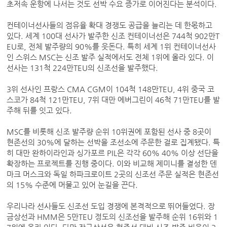
초저속 운항에 나서는 것도 선박 수요 증가로 이어진다는 분석이다.
컨테이너선사들의 점유율 확대 경쟁도 공급을 늘리는 데 한몫하고
있다. 세계 100대 선사가 발주한 신조 컨테이너선은 744척 902만T
EU로, 전체 발주량의 90%를 웃돈다. 특히 세계 1위 컨테이너선사
인 스위스 MSC는 신조 발주 실적에서도 전체 1위에 올라 있다. 이
선사는 131척 224만TEU의 신조선을 발주했다.
3위 선사인 프랑스 CMA CGM이 104척 148만TEU, 4위 중국 코
스코가 84척 121만TEU, 7위 대만 에버그린이 46척 71만TEU를 발
주해 뒤를 잇고 있다.
MSC를 비롯해 신조 발주량 순위 10위권에 포함된 선사 중 8곳이
현존선의 30%에 달하는 선박을 조선소에 주문한 걸로 집계됐다. 특
히 대만 완하이라인과 싱가포르 PIL은 각각 60% 40% 이상 선단을
확장하는 프로젝트를 진행 중이다. 이와 비교해 제미니를 결성한 덴
마크 머스크와 독일 하파크로이트 2곳의 신조선 주문 실적은 현존선
의 15% 수준에 머물고 있어 눈길을 끈다.
우리나라 선사들도 신조선 도입 경쟁에 본격적으로 뛰어들었다. 장
금상선과 HMM은 5만TEU 정도의 신조선을 발주해 순위 16위와 1