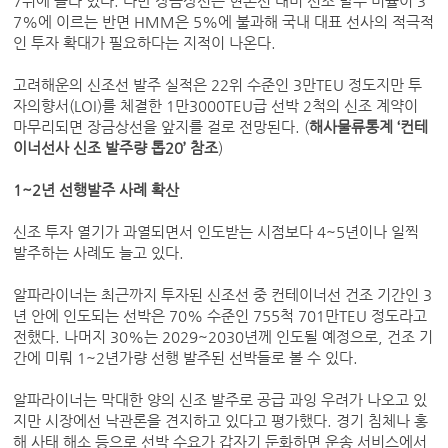
7위에 올라 있다. 다만 장금상선은 현존선 대비 신조 발주 비율이 3
7%에 이르는 반면 HMM은 5%에 불과해 국내 대표 선사의 적극적
인 투자 확대가 필요하다는 지적이 나온다.
고려해운의 신조선 발주 실적은 22위 수준인 3만TEU 정도지만 투
자의향서(LOI)를 체결한 1만3000TEU급 선박 2척의 신조 계약이
마무리되면 장금상선을 앞지를 걸로 전망된다. (
해사물류통계 ‘컨테
이너선사 신조 발주량 톱20’ 참조
)
1~2년 선행발주 사례 확산
신조 투자 열기가 과열되면서 인도받는 시점보다 4~5년이나 일찍
발주하는 사례도 늘고 있다.
알파라이너는 최근까지 투자된 신조선 중 컨테이너선 건조 기간인 3
년 안에 인도되는 선박은 70% 수준인 755척 701만TEU 정도라고
전했다. 나머지 30%는 2029~2030년께 인도될 예정으로, 건조 기
간에 미뤄 1~2년가량 선행 발주된 선박들로 볼 수 있다.
알파라이너는 막대한 양의 신조 발주로 공급 과잉 우려가 나오고 있
지만 시장에선 낙관론을 견지하고 있다고 평가했다. 경기 침체나 홍
해 사태 해소 등으로 선박 수요가 갑자기 둔화하면 운송 서비스에서