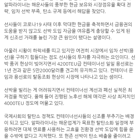
알파라이너는 해운사들의 풍부한 현금 보유와 시장점유율 확대 전
략, 임차 선박 부족, 탄소 규제 등에서 해답을 찾았다.
선사들이 코로나19 사태 이후 막대한 현금을 축적하면서 금융권의
도움을 받지 않고도 선박 도입 자금을 여유롭게 충당할 수 있게 된
게 신조선 거래를 늘린 가장 큰 원인이 됐다는 설명이다.
아울러 시황이 하락세를 띠고 있지만 여전히 시장에서 임차 선박(용
선)을 구하기 힘들다는 점도 선사들의 투자를 자극하는 요인이다. 선
박 품귀 현상이 빚어지면서 4200TEU급 컨테이너선 일일 용선료는
1년 전과 같은 5만2000달러를 견고히 유지하고 있다. 컨테이너 운
임과 용선료의 탈동조화 현상이 시장에 나타나고 있는 셈이다.
선박을 빌리는 게 어려워지면서 컨테이너선 계선과 폐선 실적은 최
저점을 찍었다. 올해 들어 진행된 노후선 해체 매각은 사상 최저치인
4000TEU 정도에 머물고 있다.
국제사회의 탈탄소 정책도 컨테이너선사들의 신조를 부추기는 배경
이 되고 있다. 알파라이너는 해운업계가 목표한 탈탄소화 일정에 부
응하려면 대체 연료를 사용하는 고효율 친환경 선박 도입에 힘을 쏟
을 수밖에 없다고 지적했다. 또 현존 선박이 탄소 배출을 줄이려고