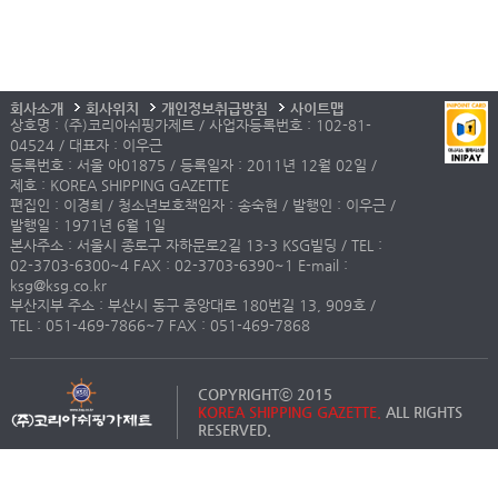
회사소개
회사위치
개인정보취급방침
사이트맵
상호명 : (주)코리아쉬핑가제트 / 사업자등록번호 : 102-81-
04524 / 대표자 : 이우근
등록번호 : 서울 아01875 / 등록일자 : 2011년 12월 02일 /
제호 : KOREA SHIPPING GAZETTE
편집인 : 이경희 / 청소년보호책임자 : 송숙현 / 발행인 : 이우근 /
발행일 : 1971년 6월 1일
본사주소 : 서울시 종로구 자하문로2길 13-3 KSG빌딩 / TEL :
02-3703-6300~4 FAX : 02-3703-6390~1 E-mail :
ksg@ksg.co.kr
부산지부 주소 : 부산시 동구 중앙대로 180번길 13, 909호 /
TEL : 051-469-7866~7 FAX : 051-469-7868
COPYRIGHTⓒ 2015
KOREA SHIPPING GAZETTE.
ALL RIGHTS
RESERVED.