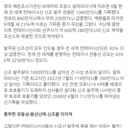
영국 해운조사기관인 브래머와 프랑스 알파라이너에 따르면 9월 현
재 전 세계 컨테이너선 신조 발주 잔량은 1060만TEU를 기록했다.
연초의 860만TEU에서 무려 200만TEU 급증했다. 백분율로 따지면
9개월 새 23%에 이르는 가파른 증가 곡선을 그렸다. 지난해 중반
이후 컨테이너선사와 선주사가 약 600척 280만TEU의 신조 계약을
조선소와 체결한 것으로 파악된다.
발주된 신조선이 모두 인도될 경우 전 세계 컨테이너선단은 30% 이
상 급증한다. 현재 전 세계를 운항하는 컨테이너 전용선 규모는 659
0척 3258만TEU 정도다.
신조 발주량이 1000만TEU를 넘어선 건 사상 초유의 일이다. 알파
라이너는 기존 최고치인 2022년 7월의 719만TEU를 300만TEU 이
상 앞서는 기록이라고 풀이했다. 3년 전엔 코로나19 사태를 배경으
로 초호황기가 도래하자 선사들이 앞다퉈 신조 발주에 나서면서 중
국 효과로 호황기를 맞았던 2008년 6월의 712만TEU를 뛰어넘는
신기록을 작성했다.
풍부한 유동성·용선난에 신조붐 이어져
그렇다면 컨테이너선사들이 신조선 발주에 목을 매는 이유는 뭘까?