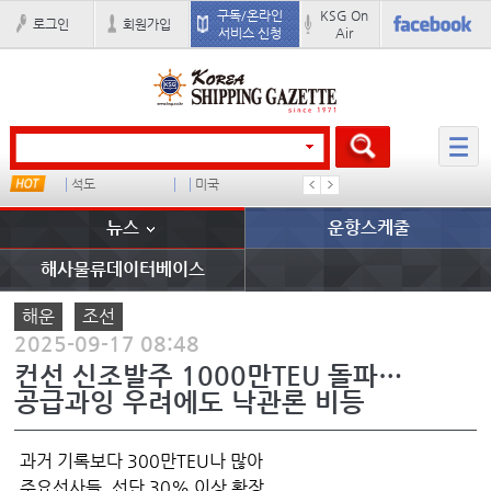
구독/온라인
KSG On
로그인
회원가입
서비스 신청
Air
서안항만 대형컨선
석도
미국
컨테이너 임대사
냉동
뉴스
운항스케줄
해사물류데이터베이스
해운
조선
2025-09-17 08:48
컨선 신조발주 1000만TEU 돌파…
공급과잉 우려에도 낙관론 비등
과거 기록보다 300만TEU나 많아
주요선사들, 선단 30% 이상 확장