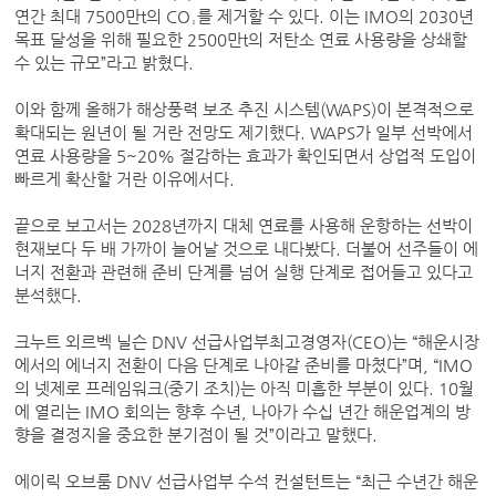
연간 최대 7500만t의 CO₂를 제거할 수 있다. 이는 IMO의 2030년
목표 달성을 위해 필요한 2500만t의 저탄소 연료 사용량을 상쇄할
수 있는 규모”라고 밝혔다.
이와 함께 올해가 해상풍력 보조 추진 시스템(WAPS)이 본격적으로
확대되는 원년이 될 거란 전망도 제기했다. WAPS가 일부 선박에서
연료 사용량을 5~20% 절감하는 효과가 확인되면서 상업적 도입이
빠르게 확산할 거란 이유에서다.
끝으로 보고서는 2028년까지 대체 연료를 사용해 운항하는 선박이
현재보다 두 배 가까이 늘어날 것으로 내다봤다. 더불어 선주들이 에
너지 전환과 관련해 준비 단계를 넘어 실행 단계로 접어들고 있다고
분석했다.
크누트 외르벡 닐슨 DNV 선급사업부최고경영자(CEO)는 “해운시장
에서의 에너지 전환이 다음 단계로 나아갈 준비를 마쳤다”며, “IMO
의 넷제로 프레임워크(중기 조치)는 아직 미흡한 부분이 있다. 10월
에 열리는 IMO 회의는 향후 수년, 나아가 수십 년간 해운업계의 방
향을 결정지을 중요한 분기점이 될 것”이라고 말했다.
에이릭 오브룸 DNV 선급사업부 수석 컨설턴트는 “최근 수년간 해운