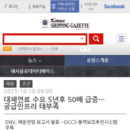
구독/온라인
KSG On
로그인
회원가입
서비스 신청
Air
컨테이너 임대사
미국
���ͤ
석도
뉴스
운항스케줄
해사물류데이터베이스
해운
조선
2025-10-16 09:05
대체연료 수요 5년후 50배 급증…
공급인프라 태부족
DNV, 해운전망 보고서 발표…OCCS·풍력보조추진시스템
주목