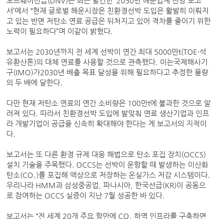
노르웨이선급(DNV)은 최근 발간한 ‘2050년 해운업계 전망 보고
서’에서 “현재 글로벌 해운시장은 친환경선박 도입은 활발히 이뤄지
고 있는 반면 저탄소 연료 공급은 뒤처지고 있어 격차를 줄이기 위한
노력이 필요하다”며 이같이 밝혔다.
보고서는 2030년까지 전 세계 선박이 연간 최대 5000만t(TOE·석
유환산톤)의 대체 연료를 사용할 것으로 관측했다. 이는국제해사기
구(IMO)가2030년 배출 목표 달성을 위해 필요하다고 추정한 물량
의 두 배에 달한다.
다만 현재 저탄소 연료의 연간 소비량은 100만t에 불과한 것으로 알
려져 있다. 따라서 친환경선박 도입에 발맞춰 연료 생산기업과 인프
라 개발기업이 공급을 신속히 확대해야 한다는 게 보고서의 지적이
다.
보고서는 또 다른 환경 규제 대응 해법으로 탄소 포집 장치(OCCS)
설치 기술을 주목했다. OCCS는 선박이 운항할 때 발생하는 이산화
탄소(CO₂)를 포집해 액상으로 저장하는 온실가스 저감 시스템이다.
우리나라 HMM과 삼성중공업, 파나시아, 한국선급(KR)이 공동으
로 참여하는 OCCS 실증이 지난 7월 성공한 바 있다.
보고서는 “전 세계 20개 주요 항만에 CO₂ 하역 인프라를 구축하면