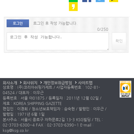
로그인 후 작성 가능합니다.
로그인
0/250
확인
회사소개
회사위치
개인정보취급방침
사이트맵
상호명 : (주)코리아쉬핑가제트 / 사업자등록번호 : 102-81-
04524 / 대표자 : 이우근
등록번호 : 서울 아01875 / 등록일자 : 2011년 12월 02일 /
제호 : KOREA SHIPPING GAZETTE
편집인 : 이경희 / 청소년보호책임자 : 송숙현 / 발행인 : 이우근 /
발행일 : 1971년 6월 1일
본사주소 : 서울시 종로구 자하문로2길 13-3 KSG빌딩 / TEL :
02-3703-6300~4 FAX : 02-3703-6390~1 E-mail :
ksg@ksg.co.kr