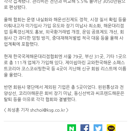
각각 집계됐다. 관리비는 전년과 비교해 5.5% 늘어난 3050만원으
로 편성됐다.
올해 협회는 운영 내실화와 해운선진제도 정착, 시장 질서 확립 등을
이뤄내고자 미가입사 가입 유도와 장기 미납사 최소화, 해운대리점
업 등록갱신제도 홍보, 외국환거래법 개정, 운임 공표제도 개선, 회
원사 간 과다한 덤핑 방지, 중대재해처벌법 적극 대응 등을 올해 사
업계획에 포함했다.
현재 한국국제해운대리점협회엔 서울 79곳, 부산 31곳, 기타 1곳으
로 총 111개 업체가 가입해 있다. 제이쉽마린 교와한국해운 소패스
트코리아 코스코쉬핑한국 등 4곳이 지난해 신규 회원 리스트에 이름
을 올렸다.
반면 회원사 명단에서 제외된 기업은 총 5곳이었다. 윈윈통상과 전
양상선, 코리아해운은 회비 장기 미납, 동신선박과 씨프렌드해운은
탈퇴 등을 이유로 각각 협회와 결별했다.
< 최성훈 기자 shchoi@ksg.co.kr >