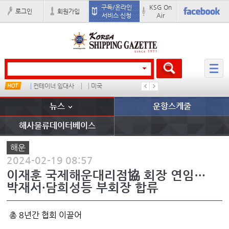
구독/온라인
KSG On
로그인
회원가입
서비스 신청
Air
드
컨테이너 임대사
미국
더블
완하이
뉴스
운항스케줄
해사물류데이터베이스
해운
2024-02-19 08:57
이재훈 국제해운대리점協 회장 연임…
박재서·담희성등 부회장 합류
총 8년간 협회 이끌어