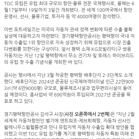
TOC 유럽은 유럽 최대 규모의 항만·물류 전문 국제행사로, 올해는 6
월17일부터 19일까지 3일간 개최됐다. 전 세계 100여국에서 항만
운영사, 선사, 물류기업, 투자자 등 약 4000여명이 참석했다.
이번 포트세일즈는 미국의 자동차 관세 정책 변화에 따른 수출 불확
실성에 대응하고자 마련됐다. 경기평택항만공사는 평택항이 국내 자
동차 수출입 1위 항만으로 지속 성장하기 위해 유럽으로 시장 진출
다변화를 꾀한다는 구상이다. 앞서 평택 소재 KG모빌리티(구 쌍용
자동차)는 지난 12일 평택항에서 무소 전기차 및 토레스 하이브리드
의 유럽 첫 수출 기념식을 개최한 바 있다.
공사는 행사에서 지난 3월 착공한 평택항 배후단지 2-3단계도 소개
했다. 배후단지는 2024년 준공된 신국제여객터미널 인근 22만909
3㎡(약 6만9000평) 규모로, 물류제조시설과 업무편의시설이 들어
설 예정이다. 총사업비 약 690억원이 투입되며 2027년 준공을 목
표로 하고 있다.
경기평택항만공사 김석구 사장(
사진 오른쪽에서 2번째
)은 “지난 2월
세계적 자동차항만인 벨기에 앤트워프-제브뤼헤항, 자동차 선사인
왈레니우스윌헬름센과 만나 유럽지역 자동차 수출입 확대 방안을 협
의했고 이번 TOC 유럽 참가를 계기로 평택항의 자동차 특화 미래 전