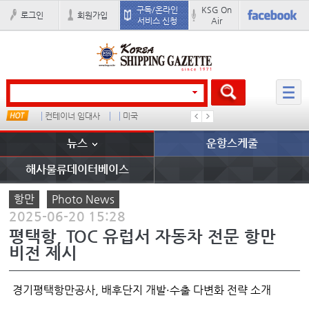
구독/온라인
KSG On
로그인
회원가입
서비스 신청
Air
컨테이너 임대사
미국
1
吏꾪씗
뉴스
운항스케줄
해사물류데이터베이스
항만
Photo News
2025-06-20 15:28
평택항, TOC 유럽서 자동차 전문 항만
비전 제시
경기평택항만공사, 배후단지 개발·수출 다변화 전략 소개