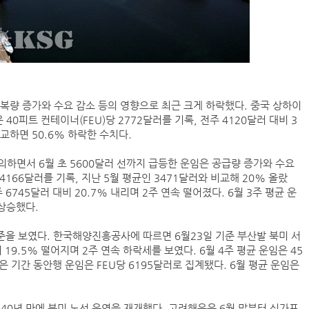
복량 증가와 수요 감소 등의 영향으로 최근 크게 하락했다. 중국 상하이
0피트 컨테이너(FEU)당 2772달러를 기록, 전주 4120달러 대비 3
비교하면 50.6% 하락한 수치다.
하면서 6월 초 5600달러 선까지 급등한 운임은 공급량 증가와 수요
4166달러를 기록, 지난 5월 평균인 3471달러와 비교해 20% 올랐
 6745달러 대비 20.7% 내리며 2주 연속 떨어졌다. 6월 3주 평균 운
 상승했다.
준을 보였다. 한국해양진흥공사에 따르면 6월23일 기준 부산발 북미 서
 19.5% 떨어지며 2주 연속 하락세를 보였다. 6월 4주 평균 운임은 45
같은 기간 동안행 운임은 FEU당 6195달러로 집계됐다. 6월 평균 운임은
40년 만에 북미 노선 운영을 재개했다. 고려해운은 6월 말부터 싱가포