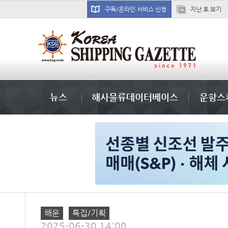
구독/온라인 서비스 신청
지난 호 보기
경상이익
뉴스
해사물류데이터베이스
운항스
해운
특집/기획
2025-06-30 14:00