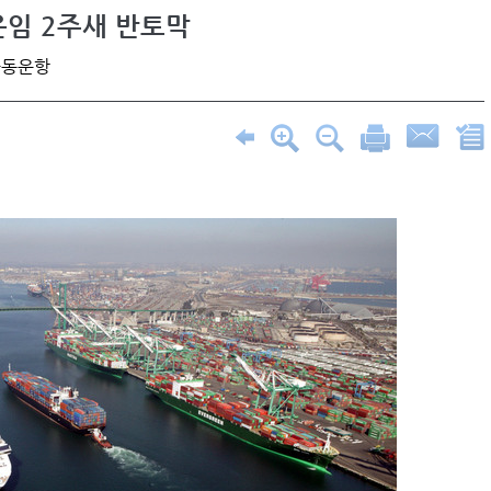
임 2주새 반토막
공동운항