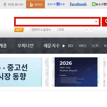
KSG On Air
eBook
부산신항
컨테이너 임대사
미국
�
케줄
오피니언
해운지수
BDI
HRCI
SCFI
K