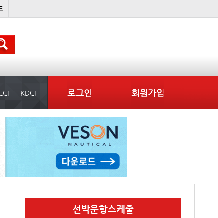
배
경상이익
부산신항
컨테이너 임대사
로그인
회원가입
CCI
KDCI
선박운항스케줄