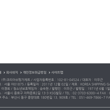
개
회사위치
개인정보취급방침
사이트맵
 (주)코리아쉬핑가제트 / 사업자등록번호 : 102-81-04524 / 대표자 : 이우근
: 서울 아01875 / 등록일자 : 2011년 12월 02일 / 제호 : KOREA SHIPPING G
 이경희 / 청소년보호책임자 : 송숙현 / 발행인 : 이우근 / 발행일 : 1971년 6월 1일
: 서울시 종로구 자하문로2길 13-3 KSG빌딩 / TEL : 02-3703-6300~4 FAX : 02-3
주소 : 부산시 동구 중앙대로 180번길 13, 909호 / TEL : 051-469-7866~7 FAX