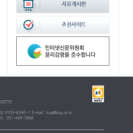
AZETTE
703-6390~1 E-mail : ksg@ksg.co.kr
 : 051-469-7868