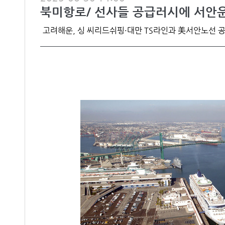
북미항로/ 선사들 공급러시에 서안운
고려해운, 싱 씨리드쉬핑·대만 TS라인과 美서안노선 