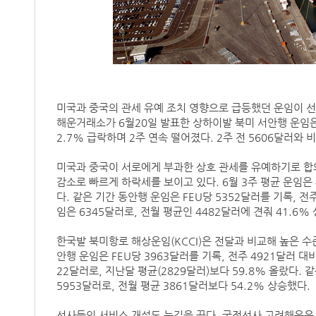
미국과 중국의 관세 유예 조치 영향으로 급등했던 운임이 선
해운거래소가 6월20일 발표한 상하이발 북미 서안행 운임은 4
2.7% 급락하며 2주 연속 떨어졌다. 2주 전 5606달러와 
미국과 중국이 서로에게 부과한 상호 관세를 유예하기로 합의
감소로 빠르게 하락세를 보이고 있다. 6월 3주 평균 운임은 
다. 같은 기간 동안행 운임은 FEU당 5352달러를 기록, 전주
임은 6345달러로, 전월 평균인 4482달러에 견줘 41.6%
한국발 북미항로 해상운임(KCCI)은 전달과 비교해 높은 수
안행 운임은 FEU당 3963달러를 기록, 전주 4921달러 대비
22달러로, 지난달 평균(2829달러)보다 59.8% 올랐다. 
5953달러로, 전월 평균 3861달러보다 54.2% 상승했다.
선사들의 서비스 개설도 눈길을 끈다. 국적선사 고려해운은 