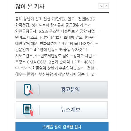
많이 본 기사
올해 상반기 신조 컨선 70만TEU 인도…전년比 36% 감소
항만공사 통합
한국선급, 싱가포르서 탄소규제·공급망위기 소개
‘韓中 웃고 
상승
인천공항공사, 6.9조 우즈벡 타슈켄트 신공항 사업 참여
BDI 2936
덴마크 머스크, HD현대삼호서 초대형 암모니아운반선 인도받아
해수부, 부산
CJ대한통운, 대구 도심서 자율주행 화물운송 시범 운행
대만 양밍해운, 한화오션에 1.3만TEU급 LNG추진 컨선 6척 발주
‘위험물 허위신고 급증’ 유실 컨박스 4년만에 1000개 넘어서
컨운임지수 4주만에 반등…美·중동 두자릿수↑
中 시안-유럽 정기화물열차 상반기 운행실적 3000회 돌파
시노트란스, 中-인도서안항로 참여…칭다오·샤먼 직항
모집
프랑스 CMA CGM, 2분기 순이익 1.1조…48%↑
울산항만공사,
中-라오스 화물열차 상반기 수출입액 3.6조…전년比 34%↑
인사/ 해양수
IPA, 지역 공공기관과 사회연대경제기업 청년 고용지원 본격 추진
해수부 新청사 부산북항 재개발 부지에 짓는다…2030년 완공
스케줄 많이 검색한 선사