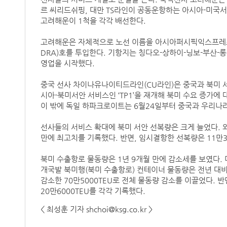
르 씨리드쉬핑, 대만 TS라인이 공동운항하는 아시아-미국서안
고려해운이 1척을 각각 배선한다.
고려해운은 자체적으로 노선 이름을 아시아퍼시픽익스프레스(A
DRA)호를 투입한다. 기항지는 칭다오-상하이-닝보-부산-
영업을 시작했다.
중국 선사 차이나유나이티드라인(CU라인)은 중국과 북미 서
시아-북미서안 서비스인 ‘TP1’을 재개해 북미 수요 증가에
이 밖에 독일 하파크로이트는 6월24일부터 중국과 우리나라,
선사들의 서비스 확대에 북미 서안 선복량은 크게 늘었다. 외
만에 최고치를 기록했다. 반면, 임시결항한 선복량은 11만3
북미 수출항로 물동량은 1년 9개월 만에 감소세를 보였다.
개국발 북미행(북미 수출항로) 컨테이너 물동량은 전년 대비 
감소한 70만5000TEU로 전체 물동량 감소를 이끌었다. 반면
20만6000TEU를 각각 기록했다.
< 최성훈 기자 shchoi@ksg.co.kr >