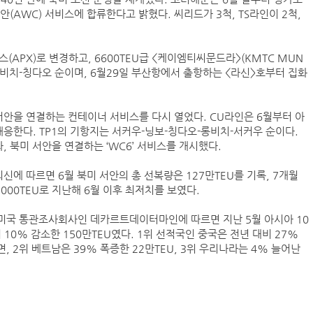
(AWC) 서비스에 합류한다고 밝혔다. 씨리드가 3척, TS라인이 2척,
항만공사 통합, 지방분권 역행하는 졸속행정
PX)로 변경하고, 6600TEU급 <케이엠티씨문드라>(KMTC MUN
‘韓中 웃고 日 울고’ 상반기 선박수주량 희비교차
롱비치-칭다오 순이며, 6월29일 부산항에서 출항하는 <라신>호부터 집화
BDI 2936포인트…벌크선 시장, 全 선형서 동반 
해수부, 부산해심원 심판관 개방형 직위 공모
안을 연결하는 컨테이너 서비스를 다시 열었다. CU라인은 6월부터 아
 대응한다. TP1의 기항지는 서커우-닝보-칭다오-롱비치-서커우 순이다.
 북미 서안을 연결하는 ‘WC6’ 서비스를 개시했다.
울산항만공사, 중소기업 ESG 지원사업 참여기업 
인사/ 해양수산부
신에 따르면 6월 북미 서안의 총 선복량은 127만TEU를 기록, 7개월
000TEU로 지난해 6월 이후 최저치를 보였다.
 미국 통관조사회사인 데카르트데이터마인에 따르면 지난 5월 아시아 10
10% 감소한 150만TEU였다. 1위 선적국인 중국은 전년 대비 27%
, 2위 베트남은 39% 폭증한 22만TEU, 3위 우리나라는 4% 늘어난