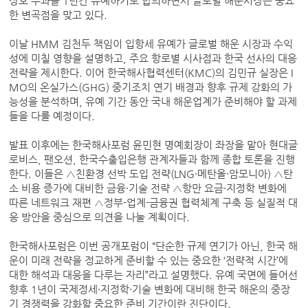
상호 부과를 1년간 유예하기로 합의하면서 글로벌 해운시장은 중요
한 변곡점을 맞고 있다.
이날 HMM 김천두 책임이 입항세 유예가 글로벌 해운 시장과 수익
성에 미칠 영향을 설명하고, 주요 항로별 시사점과 한국 선사의 대응
전략을 제시한다. 이어 한국해사협력센터(KMC)의 김민규 실장은 I
MO의 온실가스(GHG) 중기조치 연기 배경과 향후 규제 강화의 가
능성을 분석하며, 유예 기간 동안 국내 해운업계가 준비해야 할 과제
들을 다룰 예정이다.
발표 이후에는 한국해사포럼 윤민현 명예회장이 좌장을 맡아 현대글
로비스, 팬오션, 한국수출입은행 관계자들과 함께 종합 토론을 진행
한다. 이들은 △친환경 선박 도입 전략(LNG·메탄올·암모니아) △탄
소 비용 증가에 대비한 금융·기술 전략 △항만 요금·지정학 변화에
따른 네트워크 재편 △정부-업계-금융권 협력체계 구축 등 실질적 대
응 방안을 중심으로 의견을 나눌 계획이다.
한국해사포럼은 이번 공개포럼이 “단순한 규제 연기가 아닌, 한국 해
운이 미래 전략을 정교하게 준비할 수 있는 중요한 ‘전략적 시간’에
대한 해석과 대응을 다루는 자리”라고 설명했다. 유예 국면에 들어선
향후 1년이 국제정세·지정학·기술 변화에 대비해 한국 해운의 중장
기 경쟁력을 강화할 중요한 준비 기간이란 진단이다.