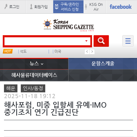
구독/온라인
KSG On
로그인
회원가입
서비스 신청
Air
서안항만 대형컨선
석도
미국
냉동
컨테이너
뉴스
운항스케줄
해사물류데이터베이스
해운
인사/동정
2025-11-18 19:12
해사포럼, 미중 입항세 유예·IMO
중기조치 연기 긴급진단