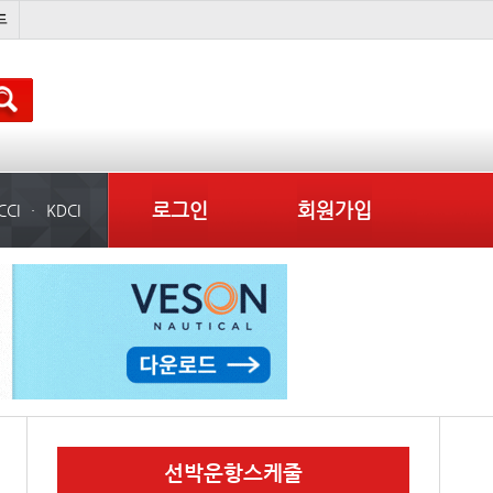
���ͤ
미중
냉동
미국
로그인
회원가입
CCI
KDCI
선박운항스케줄