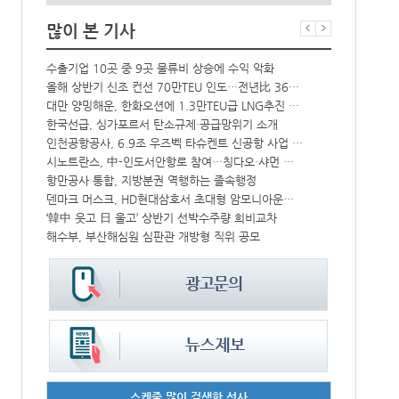
많이 본 기사
상승
수출기업 10곳 중 9곳 물류비 상승에 수익 악화
BDI 2936
↑
올해 상반기 신조 컨선 70만TEU 인도…전년比 36% 감소
프랑스 CMA 
대만 양밍해운, 한화오션에 1.3만TEU급 LNG추진 컨선 6척 발주
컨운임지수 4
해수부 新청사 부산북항 재개발 부지에 짓는다…2030년 완공
한국선급, 싱가포르서 탄소규제·공급망위기 소개
中-라오스 화물열차 상반기 수출입액 3.6조…전년比 34%↑
인천공항공사, 6.9조 우즈벡 타슈켄트 신공항 사업 참여
CJ대한통운, 대구 도심서 자율주행 화물운송 시범 운행
시노트란스, 中-인도서안항로 참여…칭다오·샤먼 직항
모집
항만공사 통합, 지방분권 역행하는 졸속행정
울산항만공사,
덴마크 머스크, HD현대삼호서 초대형 암모니아운반선 인도받아
인사/ 해양수
IPA, 지역 공공기관과 사회연대경제기업 청년 고용지원 본격 추진
‘韓中 웃고 日 울고’ 상반기 선박수주량 희비교차
中 시안-유럽 정기화물열차 상반기 운행실적 3000회 돌파
해수부, 부산해심원 심판관 개방형 직위 공모
스케줄 많이 검색한 선사