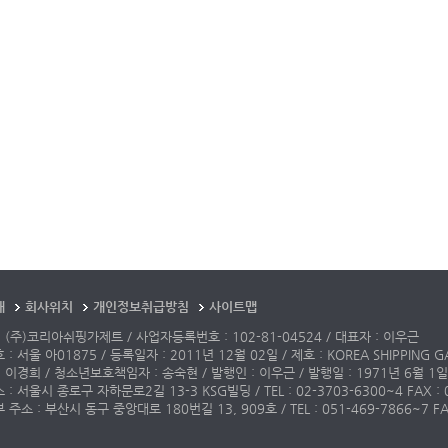
개
회사위치
개인정보취급방침
사이트맵
 (주)코리아쉬핑가제트 / 사업자등록번호 : 102-81-04524 / 대표자 : 이우근
: 서울 아01875 / 등록일자 : 2011년 12월 02일 / 제호 : KOREA SHIPPING G
 이경희 / 청소년보호책임자 : 송숙현 / 발행인 : 이우근 / 발행일 : 1971년 6월 1일
: 서울시 종로구 자하문로2길 13-3 KSG빌딩 / TEL : 02-3703-6300~4 FAX : 02-3
주소 : 부산시 동구 중앙대로 180번길 13, 909호 / TEL : 051-469-7866~7 FAX