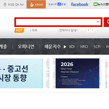
KSG On Air
eBook
냉동
미국
컨테이너 임대사
석도
케줄
오피니언
해운지수
BDI
HRCI
SCFI
K