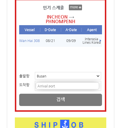
인기 스케줄
INCHEON
PHNOMPENH
Vessel
D-Date
A-Date
Agent
Interasia
Wan Hai 308
08/21
09/09
Lines Korea
출발항
도착항
검색