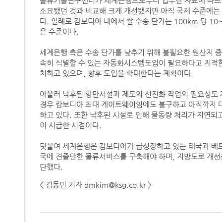
물류기술연구센터가 세계은행으로부터 입수한 자료에 따르면 현
소요됐던 것과 비교해 크게 개선됐지만 아직 국제 수준에는
다. 일례로 캄보디아 내에서 쌀 수송 단가는 100km 당 1
은 수준이다.
세계은행 측은 수송 단가를 낮추기 위해 불필요한 원산지 증
속히 식별할 수 있는 자동화시스템도입이 필요하다고 지적한다
치하고 있으며, 향후 도입을 확대한다는 계획이다.
아울러 낙후된 항만시설과 제도의 선진화 작업의 필요성도
경우 캄보디아 최대 게이트웨이임에도 불구하고 아직까지 대
하고 있다. 또한 낙후된 시설로 인해 물동량 처리가 지연되
이 시급한 시점이다.
덧붙여 세계은행은 캄보디아가 급성장하고 있는 태국과 베트
국에 견줄만한 물류서비스를 구축해야 하며, 지방도로 개선을
단했다.
< 김동민 기자 dmkim@ksg.co.kr >