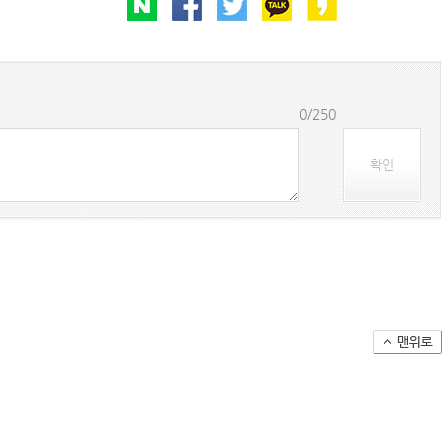
BDI 2936포인트…벌크선 시장, 全 선형서 동반 
프랑스 CMA CGM, 2분기 순이익 1.1조…48%
0/250
컨운임지수 4주만에 반등…美·중동 두자릿수↑
확인
울산항만공사, 중소기업 ESG 지원사업 참여기업 
인사/ 해양수산부