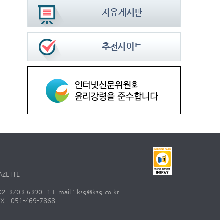
AZETTE
703-6390~1 E-mail : ksg@ksg.co.kr
 : 051-469-7868