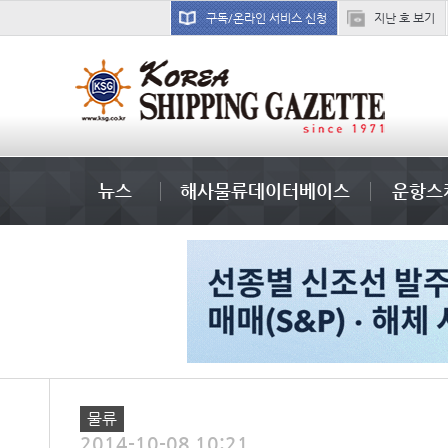
구독/온라인 서비스 신청
지난 호 보기
미중
뉴스
해사물류데이터베이스
운항스
물류
2014-10-08 10:21