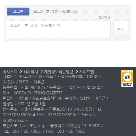
로그인 후 작성 가능합니다.
로그인
0/250
확인
회사소개
회사위치
개인정보취급방침
사이트맵
상호명 : (주)코리아쉬핑가제트 / 사업자등록번호 : 102-81-
04524 / 대표자 : 이우근
등록번호 : 서울 아01875 / 등록일자 : 2011년 12월 02일 /
제호 : KOREA SHIPPING GAZETTE
편집인 : 이경희 / 청소년보호책임자 : 송숙현 / 발행인 : 이우근 /
발행일 : 1971년 6월 1일
본사주소 : 서울시 종로구 자하문로2길 13-3 KSG빌딩 / TEL :
02-3703-6300~4 FAX : 02-3703-6390~1 E-mail :
ksg@ksg.co.kr
부산지부 주소 : 부산시 동구 중앙대로 180번길 13, 909호 /
TEL : 051-469-7866~7 FAX : 051-469-7868