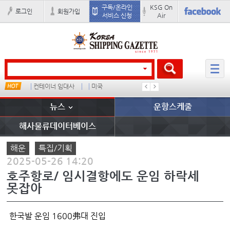
구독/온라인
KSG On
로그인
회원가입
서비스 신청
Air
드
컨테이너 임대사
미국
더블
완하이
뉴스
운항스케줄
해사물류데이터베이스
해운
특집/기획
2025-05-26 14:20
호주항로/ 임시결항에도 운임 하락세
못잡아
한국발 운임 1600弗대 진입