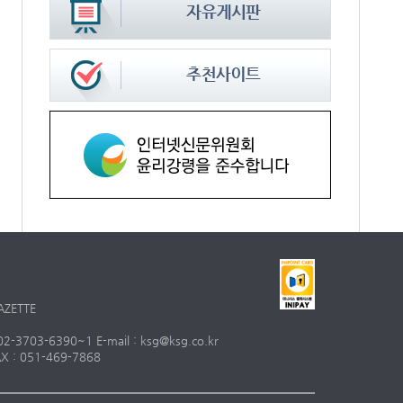
AZETTE
703-6390~1 E-mail : ksg@ksg.co.kr
 : 051-469-7868