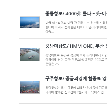
중동항로/ 4000弗 돌파…美-
미국·이스라엘과 이란 간 전쟁으로 호르무즈 해
상태에 빠지자 선사들은 페르시아만(아라비아만)
상승...
중남미항로/ HMM·ONE, 부산
중남미항로 운임은 공급이 크게 늘어나면서 서안
상하이발 남미 동안(산투스)행 운임은 20피트 컨테
운임은 25...
구주항로/ 공급과잉에 할증료 영
유럽항로는 유가 급등에 대응한 선사들의 긴급유
과거에 발주한 신조선이 2분기에도 잇따라 인도되