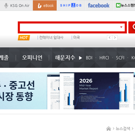
KSG On Air
eBook
부산신항
컨테이너 임대사
미국
배
케줄
오피니언
해운지수
BDI
HRCI
SCFI
K
뉴스검색