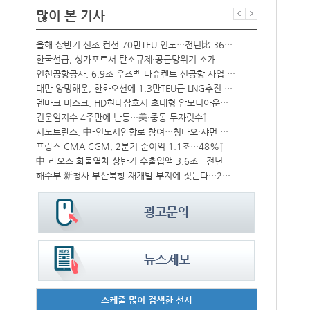
많이 본 기사
올해 상반기 신조 컨선 70만TEU 인도…전년比 36% 감소
항만공사 통합
한국선급, 싱가포르서 탄소규제·공급망위기 소개
‘韓中 웃고 
상승
인천공항공사, 6.9조 우즈벡 타슈켄트 신공항 사업 참여
BDI 2936
대만 양밍해운, 한화오션에 1.3만TEU급 LNG추진 컨선 6척 발주
해수부, 부산
CJ대한통운, 대구 도심서 자율주행 화물운송 시범 운행
덴마크 머스크, HD현대삼호서 초대형 암모니아운반선 인도받아
‘위험물 허위신고 급증’ 유실 컨박스 4년만에 1000개 넘어서
컨운임지수 4주만에 반등…美·중동 두자릿수↑
中 시안-유럽 정기화물열차 상반기 운행실적 3000회 돌파
시노트란스, 中-인도서안항로 참여…칭다오·샤먼 직항
모집
프랑스 CMA CGM, 2분기 순이익 1.1조…48%↑
울산항만공사,
中-라오스 화물열차 상반기 수출입액 3.6조…전년比 34%↑
인사/ 해양수
IPA, 지역 공공기관과 사회연대경제기업 청년 고용지원 본격 추진
해수부 新청사 부산북항 재개발 부지에 짓는다…2030년 완공
스케줄 많이 검색한 선사