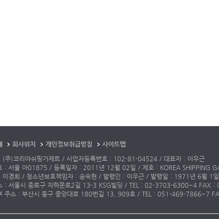
개
회사위치
개인정보취급방침
사이트맵
 (주)코리아쉬핑가제트 / 사업자등록번호 : 102-81-04524 / 대표자 : 이우근
: 서울 아01875 / 등록일자 : 2011년 12월 02일 / 제호 : KOREA SHIPPING G
 이경희 / 청소년보호책임자 : 송숙현 / 발행인 : 이우근 / 발행일 : 1971년 6월 1일
: 서울시 종로구 자하문로2길 13-3 KSG빌딩 / TEL : 02-3703-6300~4 FAX : 02-3
주소 : 부산시 동구 중앙대로 180번길 13, 909호 / TEL : 051-469-7866~7 FAX