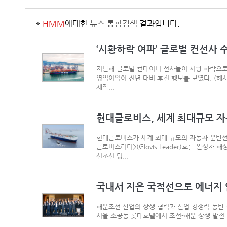
*
HMM
에대한
뉴스 통합검색
결과입니다.
‘시황하락 여파’ 글로벌 컨선사
지난해 글로벌 컨테이너 선사들이 시황 하락으로
영업이익이 전년 대비 후진 행보를 보였다. (해사
재작...
현대글로비스, 세계 최대규모 
현대글로비스가 세계 최대 규모의 자동차 운반선(P
글로비스리더>(Glovis Leader)호를 완성차 
신조선 명...
국내서 지은 국적선으로 에너지 
해운조선 산업의 상생 협력과 산업 경쟁력 동반
서울 소공동 롯데호텔에서 조선-해운 상생 발전