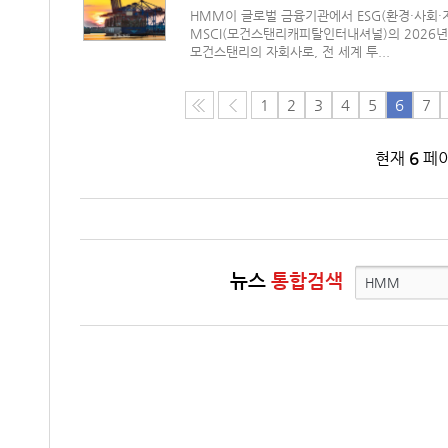
HMM이 글로벌 금융기관에서 ESG(환경·사회·
MSCI(모건스탠리캐피탈인터내셔널)의 2026년 E
모건스탠리의 자회사로, 전 세계 투...
1
2
3
4
5
6
7
현재
6
페이
뉴스
통합검색