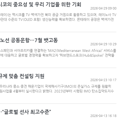
시코의 중요성 및 우리 기업을 위한 기회
2026-04-29 09:00
몬테레이)는 멕시코를 TV·백색가전 북미 공급 거점으로 활용하고 있으며, 레이노사 TV
항만공사 통합, 지방분권 역행하는 졸속행정
0만대 수준의 TV(OLED 포함) 생산능력을 확보하였다. 몬테레이 공장은 백색가전
‘韓中 웃고 日 울고’ 상반기 선박수주량 희비교차
BDI 2936포인트…벌크선 시장, 全 선형서 동반 
해수부, 부산해심원 심판관 개방형 직위 공모
카노선 공동운항…7월 뱃고동
2026-04-29 10:29
인과 서아프리카를 연결하는 ‘MA2(Mediterranean West Africa)’ 서비스를
’에 대응하고 글로벌 경쟁력을 확보하고자 ‘허브앤드스포크(Hub&Spoke)’ 전략을
울산항만공사, 중소기업 ESG 지원사업 참여기업 
인사/ 해양수산부
규제 맞춤 컨설팅 지원
2026-04-23 10:17
리나라 중소·중견 해운기업이 국제해사기구(IMO)의 온실가스 규제를 원활히
원사업을 4월부터 실시한다고 밝혔다. 2023년부터 시행된 IMO 탄소집약도지수
득…“글로벌 선사 최고수준”
2026-04-13 16:18