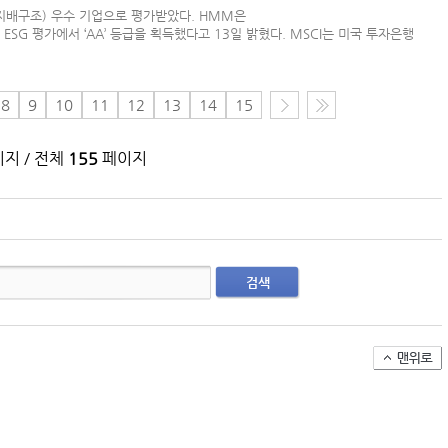
지배구조) 우수 기업으로 평가받았다. HMM은
(주)맥스피드
SG 평가에서 ‘AA’ 등급을 획득했다고 13일 밝혔다. MSCI는 미국 투자은행
NHAVA SHEVA | India
8
9
10
11
12
13
14
15
지 / 전체
155
페이지
검색
아시아-유럽 수출 물동량 월간 추이(2024~2026
팬오션 VLCC 발주 현황
컨테이너 박스 유실사고 추이(2008~2025년)