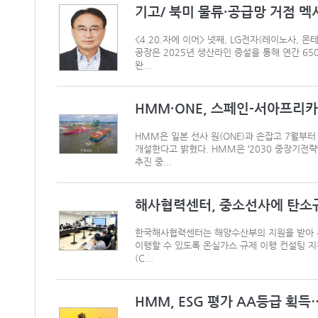
기고/ 북미 물류·공급망 거점 멕
<4.20.자에 이어> 넷째, LG전자(레이노사, 
공장은 2025년 생산라인 증설을 통해 연간 65
완...
HMM·ONE, 스페인-서아프리
HMM은 일본 선사 원(ONE)과 손잡고 7월부터 스페
개설한다고 밝혔다. HMM은 ‘2030 중장기전략
추진 중...
해사협력센터, 중소선사에 탄소
한국해사협력센터는 해양수산부의 지원을 받아 우
이행할 수 있도록 온실가스 규제 이행 컨설팅 지
(C...
HMM, ESG 평가 AA등급 획