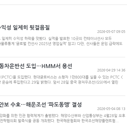
 수익성 일제히 뒷걸음질
2026-05-07 09:05
 일제히 수익성 하락을 맛봤다. 실적을 발표한 10곳의 컨테이너선사 모두
물류통계 ‘글로벌 컨선사 2025년 영업실적’ 참고) 다만, 선사들은 운임 급락에도
자동차운반선 도입…HMM서 용선
2026-04-29 14:36
CTC)을 도입했다. 현대글로비스는 소형차 1만800대를 실을 수 있는 PCTC <
해상 운송에 투입한다고 29일 밝혔다. 앞서 28일 중국 광저우조선(GSI)에서 열린
안보 수호…해운조선 ‘파도동맹’ 결성
2026-05-04 08:13
 강화를 위한 민관 협력체계가 출범했다. 해양수산부와 산업통상부는 4월28일 오후
 전략협의회 발족식을 공동 개최했다. 한국해운협회와 한국조선해양플랜트협...