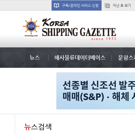
구독/온라인 서비스 신청
지난 호 보기
경상이익
뉴스
해사물류데이터베이스
운항스
뉴
스검색