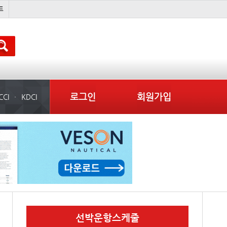
�
경상이익
부산신항
컨테이너 임대사
로그인
회원가입
CCI
KDCI
선박운항스케줄