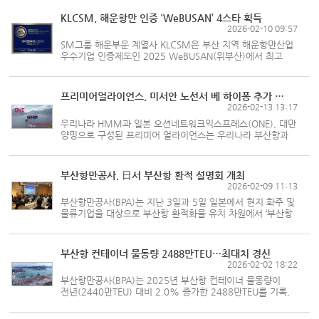
제기한 공정거래위원회 과징금 처분 취소 소송과 관련해 해운
공동행위...
KLCSM, 해운항만 인증 ‘WeBUSAN’ 4스타 획득
2026-02-10 09:57
SM그룹 해운부문 계열사 KLCSM은 부산 지역 해운항만산업
우수기업 인증제도인 2025 WeBUSAN(위부산)에서 최고
등급인 4스타(Star)를 받았다고 밝혔다. WeBUSAN은
부산시와 부산항만공사가 부산항을 거점으로 하는 해운항만
기업들의 글로벌 경쟁력을...
프리미어얼라이언스, 미서안 노선서 베 하이퐁 추가 기항
2026-02-13 13:17
우리나라 HMM과 일본 오션네트워크익스프레스(ONE), 대만
양밍으로 구성된 프리미어 얼라이언스는 우리나라 부산항과
북미 서안을 연결하는 FP2에서 베트남 북부 지역의
하이퐁항을 추가 기항한다고 밝혔다. FP2는 동남아시아에서
출발해 부산항을 거쳐...
부산항만공사, 日서 부산항 환적 설명회 개최
2026-02-09 11:13
부산항만공사(BPA)는 지난 3일과 5일 일본에서 현지 화주 및
물류기업을 대상으로 부산항 환적화물 유치 차원에서 ‘부산항
이용 촉진 설명회’를 개최했다고 밝혔다. 양일간 일본 서안
최대 거점 항만인 니가타항, 동안 지역에서 부산항과 피더
네트워크가 ...
부산항 컨테이너 물동량 2488만TEU…최대치 경신
2026-02-02 18:22
부산항만공사(BPA)는 2025년 부산항 컨테이너 물동량이
전년(2440만TEU) 대비 2.0% 증가한 2488만TEU를 기록,
역대 최대 실적을 경신했다고 밝혔다. 부산항은 2023년 이후
3년 연속 증가세를 이어갔다. 2025년 글로벌 교역 환경은