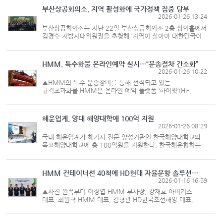
미국의 보호무역 기조 강화...
부산상공회의소, 지역 활성화에 국가정책 집중 당부
2026-01-26 13:24
부산상공회의소는 지난 22일 부산상공회의소 2층 상의홀에서
김경수 지방시대위원장을 초청해 ‘지역이 살아야 대한민국이
산다’를 주제로 특별 강연을 개최했다고 밝혔다. 이날
강연에는 양재생 상의회장을 비롯한 지역 상공인 70여 명이
참석했다. 김경수...
HMM, 특수화물 온라인예약 실시…“운송절차 간소화”
2026-01-26 10:22
▲HMM의 특수 운송장비를 통해 선적되고 있는
규격초과화물 HMM은 온라인 예약 플랫폼 ‘하이퀏’(Hi-
Quote·HMM Instant Quote)’을 통해 규격초과화물 예약을
시작했다고 26일 밝혔다. 규격초과화물(OOG)은 일반
컨테이너에 적재하지 못하는 특...
해운업계, 양대 해양대학에 100억 지원
2026-01-26 08:29
국내 해운업계가 해기사 전문 양성기관인 한국해양대학교와
목표해양대학교에 총 100억원을 지원한다. 한국해운협회는
15일 서울 여의도 해운빌딩 10층 대회의실에서 열린
2026년도 정기총회에서 이 같은 내용의 해기 인력 양성 지원
안건을 의결했다. 해운협...
HMM 컨테이너선 40척에 HD현대 자율운항 솔루션 도입
2026-01-16 16:59
▲사진 왼쪽부터 이정엽 HMM 부사장, 강재호 아비커스
대표, 최원혁 HMM 대표, 김형관 HD한국조선해양 대표,
임도형 아비커스 대표 HMM이 현재 운항 중인 컨테이너선
40척에 HD현대가 개발한 자율운항 솔루션을 도입한다. 도입