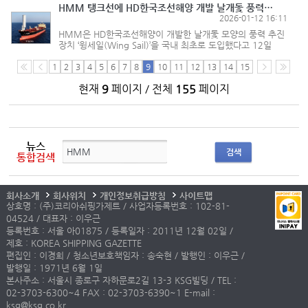
결과에 따라 ...
HMM 탱크선에 HD한국조선해양 개발 날개돛 풍력추진장치 도입
2026-01-12 16:11
HMM은 HD한국조선해양이 개발한 날개돛 모양의 풍력 추진
장치 ‘윙세일(Wing Sail)’을 국내 최초로 도입했다고 12일
밝혔다. 풍력보조추진장치(WAPS·Wind Assisted
Propulsion System)는 바람의 힘을 이용해 선박의 추진력을
1
2
3
4
5
6
7
8
9
10
11
12
13
14
15
얻는 친환경 운항설비다. 갑판에 화...
현재
9
페이지 / 전체
155
페이지
뉴스
검색
통합검색
회사소개
회사위치
개인정보취급방침
사이트맵
상호명 : (주)코리아쉬핑가제트 / 사업자등록번호 : 102-81-
04524 / 대표자 : 이우근
등록번호 : 서울 아01875 / 등록일자 : 2011년 12월 02일 /
제호 : KOREA SHIPPING GAZETTE
편집인 : 이경희 / 청소년보호책임자 : 송숙현 / 발행인 : 이우근 /
발행일 : 1971년 6월 1일
본사주소 : 서울시 종로구 자하문로2길 13-3 KSG빌딩 / TEL :
02-3703-6300~4 FAX : 02-3703-6390~1 E-mail :
ksg@ksg.co.kr