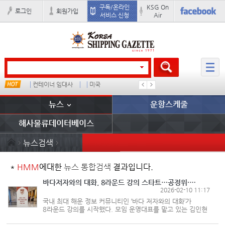
구독/온라인
KSG On
로그인
회원가입
서비스 신청
Air
컨테이너 임대사
미국
�
배
뉴스
운항스케줄
해사물류데이터베이스
뉴스검색
*
HMM
에대한
뉴스 통합검색
결과입니다.
바다저자와의 대화, 8라운드 강의 스타트…공정위·선사 소송 다뤄
2026-02-10 11:17
국내 최대 해운 정보 커뮤니티인 ‘바다 저자와의 대화’가
8라운드 강의를 시작했다. 모임 운영대표를 맡고 있는 김인현
고려대 명예교수는 2월7일 열린 198번째 강의에서 해운사가