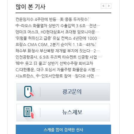
많이 본 기사
열어
컨운임지수 4주만에 반등…美·중동 두자릿수↑
“바다 꿈 펼쳐
中 시안-유럽 정기화물열차 상반기 운행실적 3000회 돌파
中-라오스 화물열차 상반기 수출입액 3.6조…전년比 34%↑
상승
덴마크 머스크, HD현대삼호서 초대형 암모니아운반선 인도받아
BDI 2936
, 美 최대 조선사와 손잡고 함정 건조 생산성 높인다
‘위험물 허위신고 급증’ 유실 컨박스 4년만에 1000개 넘어서
IPA, 지역 공공기관과 사회연대경제기업 청년 고용지원 본격 추진
프랑스 CMA CGM, 2분기 순이익 1.1조…48%↑
해수부 新청사 부산북항 재개발 부지에 짓는다…2030년 완공
페덱스, 광저
울산항만공사, 지역 사회복지시설 노후 냉방기기 교체 지원
인천공항공사, 6.9조 우즈벡 타슈켄트 신공항 사업 참여
‘韓中 웃고 日 울고’ 상반기 선박수주량 희비교차
인사/ 해양수
CJ대한통운, 대구 도심서 자율주행 화물운송 시범 운행
에어프레미아,
%↑
시노트란스, 中-인도서안항로 참여…칭다오·샤먼 직항
‘탱크선 약진’
스케줄 많이 검색한 선사