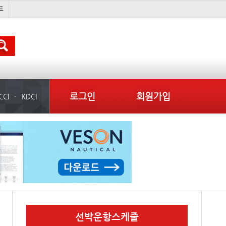
������
미국
컨테이너 임대사
로그인
회원가입
CCI
KDCI
선박운항스케줄