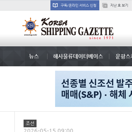
구독/온라인 서비스 신청
지난 호 보기
왈레니우스
������
미국
뉴스
해사물류데이터베이스
운항스
조선
2026-05-15 09:00