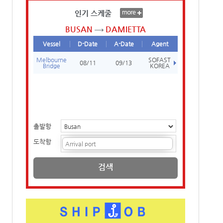
인기 스케줄
BUSAN
DAMIETTA
Vessel
D-Date
A-Date
Agent
Melbourne
SOFAST
08/11
09/13
Bridge
KOREA
출발항
도착항
검색