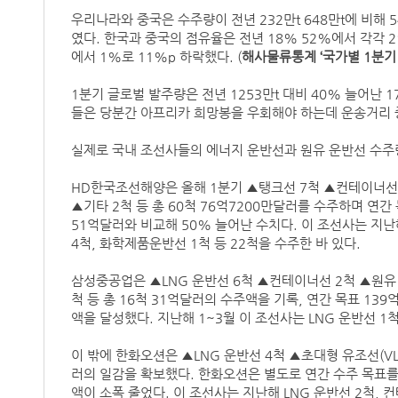
우리나라와 중국은 수주량이 전년 232만t 648만t에 비해 5
였다. 한국과 중국의 점유율은 전년 18% 52%에서 각각 2
에서 1%로 11%p 하락했다. (
해사물류통계 ‘국가별 1분기 선
1분기 글로벌 발주량은 전년 1253만t 대비 40% 늘어난
들은 당분간 아프리카 희망봉을 우회해야 하는데 운송거리 
실제로 국내 조선사들의 에너지 운반선과 원유 운반선 수주
HD한국조선해양은 올해 1분기 ▲탱크선 7척 ▲컨테이너선 2
▲기타 2척 등 총 60척 76억7200만달러를 수주하며 연간 
51억달러와 비교해 50% 늘어난 수치다. 이 조선사는 지난해 
4척, 화학제품운반선 1척 등 22척을 수주한 바 있다.
삼성중공업은 ▲LNG 운반선 6척 ▲컨테이너선 2척 ▲원유 운
척 등 총 16척 31억달러의 수주액을 기록, 연간 목표 139
액을 달성했다. 지난해 1~3월 이 조선사는 LNG 운반선 1척,
이 밖에 한화오션은 ▲LNG 운반선 4척 ▲초대형 유조선(VLC
러의 일감을 확보했다. 한화오션은 별도로 연간 수주 목표를
액이 소폭 줄었다. 이 조선사는 지난해 LNG 운반선 2척, 컨테