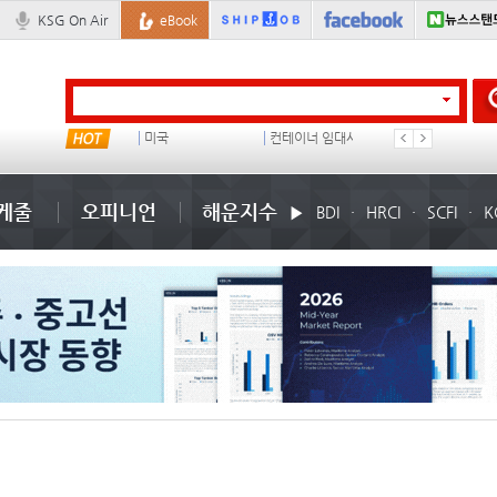
KSG On Air
eBook
컨테이너 임대사
이환구
지원동기
왈레니우스
케줄
오피니언
해운지수
BDI
HRCI
SCFI
K