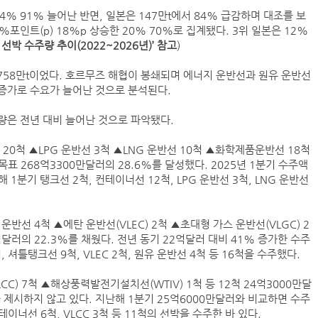
4% 91% 늘어난 반면, 일본은 147만t에서 84% 급감하며 대조를 보
%포인트(p) 18%p 상승한 20% 70%로 집계됐다. 3위 일본은 12%
박 수주량 추이(2022~2026년)’ 참고
)
“바다 꿈 펼쳐라” HMM, 어린이 상선체험 행사 
 1758만t이었다. 호르무즈 해협이 봉쇄되며 에너지 운반선과 원유 운반선
BDI 2936포인트…벌크선 시장, 全 선형서 동반 
증가로 수요가 늘어난 것으로 분석된다.
HD현대
량은 전년 대비 늘어난 것으로 파악됐다.
페덱스, 광저우-시드니 직항 화물노선 개설
0척 ▲LPG 운반선 3척 ▲LNG 운반선 10척 ▲화학제품운반선 18척
인사/ 해양수산부
목표 268억3300만달러의 28.6%를 달성했다. 2025년 1분기 수주액
에어프레미아, 인천-호찌민 노선 3년만에 재개
1분기 탱크선 2척, 컨테이너선 12척, LPG 운반선 3척, LNG 운반선
‘탱크선 약진’ 팬오션 2분기 영업익 1937억…57
반선 4척 ▲에탄 운반선(VLEC) 2척 ▲초대형 가스 운반선(VLGC) 2
억달러의 22.3%를 채웠다. 전년 동기 22억달러 대비 41% 증가한 수주
 셔틀탱크선 9척, VLEC 2척, 원유 운반선 4척 등 16척을 수주했다.
C) 7척 ▲해상풍력발전기설치선(WTIV) 1척 등 12척 24억3000만달
 제시하지 않고 있다. 지난해 1분기 25억6000만달러와 비교하면 수주
이너선 6척, VLCC 3척 등 11척의 선박을 수주한 바 있다.