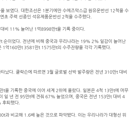
(주)맥스피드
 보였다. 대한조선은 1분기에만 수에즈막스급 원유운반선 12척을 수
 연초 주력 선종인 석유제품운반선 2척을 수주했다.
NHAVA SHEVA | India
 대비 11% 늘어난 1억8998만t을 기록 중이다.
11만t 순이었다. 전년에 비해 중국과 우리나라는 19% 2% 일감이 늘어난
 1억160만t 3581만t 1575만t의 수주잔량을 각각 기록했다.
나타났다. 클락슨에 따르면 3월 글로벌 선박 발주량은 전년 310만t 대비
5만t을 기록한 중국에 이어 세계 2위에 올랐다. 일본은 4척 13만t에 머무
2026년 유럽항로 FEU당 운임 추이
 년 전 95만t에 견줘 67% 늘었으며, 중국은 전년 153만t 대비 4
2026년 북미항로 FEU당 운임 추이
% 후퇴했다.
주간 중고선 가격동향 (2026. 8. 4)
주간 중고선 가격지수 (2026. 8. 4)
00t과 비교해 1.6배 높은 것으로 파악됐다. 이는 우리나라가 대형선 위
아시아-유럽 수출 물동량 월간 추이(2024~2026