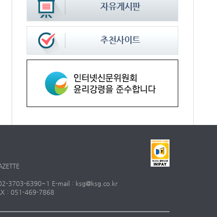
AZETTE
703-6390~1 E-mail : ksg@ksg.co.kr
 : 051-469-7868