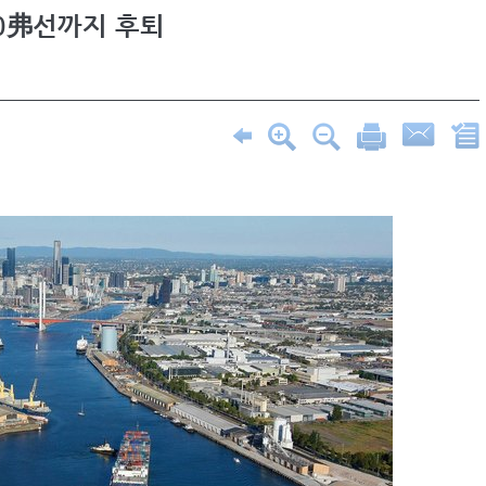
0弗선까지 후퇴