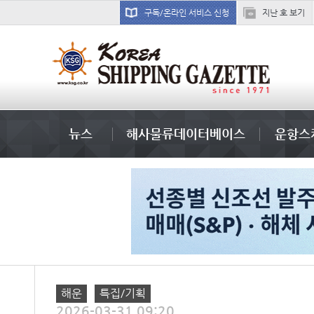
구독/온라인 서비스 신청
지난 호 보기
吏꾪씗��
뉴스
해사물류데이터베이스
운항스
해운
특집/기획
2026-03-31 09:20