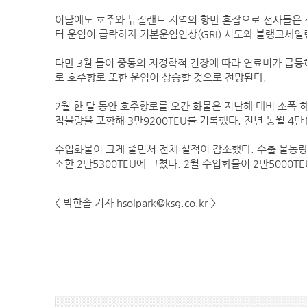
이달에도 호주와 뉴질랜드 지역의 항만 혼잡으로 선사들은 
터 운임이 급락하자 기본운임인상(GRI) 시도와 블랭크세일
다만 3월 들어 중동의 지정학적 긴장에 따라 연료비가 급
로 호주항로 또한 운임이 상승할 것으로 전망된다.
2월 한 달 동안 호주항로를 오간 화물은 지난해 대비 소폭
적물량을 포함해 3만9200TEU를 기록했다. 전년 동월 4만1
수입화물이 크게 줄면서 전체 실적이 감소했다. 수출 물동량은
소한 2만5300TEU에 그쳤다. 2월 수입화물이 2만5000TE
< 박한솔 기자 hsolpark@ksg.co.kr >