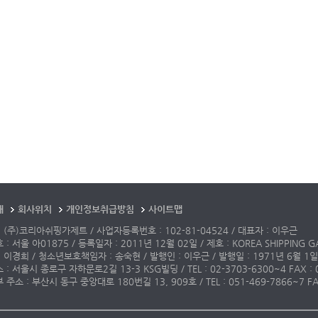
개
회사위치
개인정보취급방침
사이트맵
 (주)코리아쉬핑가제트 / 사업자등록번호 : 102-81-04524 / 대표자 : 이우근
: 서울 아01875 / 등록일자 : 2011년 12월 02일 / 제호 : KOREA SHIPPING G
 이경희 / 청소년보호책임자 : 송숙현 / 발행인 : 이우근 / 발행일 : 1971년 6월 1일
: 서울시 종로구 자하문로2길 13-3 KSG빌딩 / TEL : 02-3703-6300~4 FAX : 02-3
주소 : 부산시 동구 중앙대로 180번길 13, 909호 / TEL : 051-469-7866~7 FAX