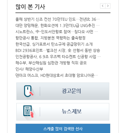
많이 본 기사
올해 상반기 신조 컨선 70만TEU 인도…전년比 36% 감소
‘韓中 웃고 
해수부 新청사 부산북항 재개발 부지에 짓는다…2030년 완공
대만 양밍해운, 한화오션에 1.3만TEU급 LNG추진 컨선 6척 발주
CJ대한통운, 대구 도심서 자율주행 화물운송 시범 운행
시노트란스, 中-인도서안항로 참여…칭다오·샤먼 직항
中-라오스 화물열차 상반기 수출입액 3.6조…전년比 34%↑
항만공사 통합, 지방분권 역행하는 졸속행정
한국선급, 싱가포르서 탄소규제·공급망위기 소개
컨운임지수 4
↑
BDI 2936포인트…벌크선 시장, 全 선형서 동반 상승
프랑스 CMA 
IPA, 지역 공공기관과 사회연대경제기업 청년 고용지원 본격 추진
인천공항공사, 6.9조 우즈벡 타슈켄트 신공항 사업 참여
해수부, 부산해심원 심판관 개방형 직위 공모
페덱스, 광저
울산항만공사, 지역 사회복지시설 노후 냉방기기 교체 지원
인사/ 해양수산부
中 시안-유럽 정기화물열차 상반기 운행실적 3000회 돌파
덴마크 머스크, HD현대삼호서 초대형 암모니아운반선 인도받아
스케줄 많이 검색한 선사