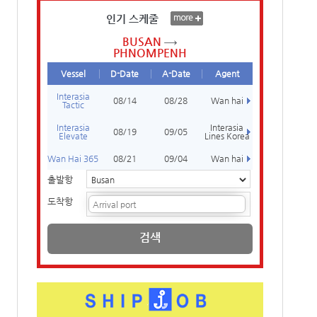
인기 스케줄
BUSAN
PHNOMPENH
Vessel
D-Date
A-Date
Agent
Interasia
08/14
08/28
Wan hai
Tactic
Interasia
Interasia
08/19
09/05
Elevate
Lines Korea
Wan Hai 365
08/21
09/04
Wan hai
출발항
도착항
검색