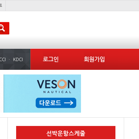
국제선박투자운용
吏꾪씗��
���ͤ
컨테이너 임대사
로그인
회원가입
CCI
KDCI
선박운항스케줄