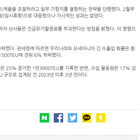
스케줄을 조절하려고 일부 기항지를 결항하는 전략을 단행했다. 2월부
링(임시휴항)으로 대응했으나 가시적인 성과는 없었다.
‘韓中 웃고 日 울고’ 상반기 선박수주량 희비교차
등하자 선사들은 긴급유가할증료를 부과한다는 방침을 밝혔다. 이 영향으
컨운임지수 4주만에 반등…美·중동 두자릿수↑
 하락했다. 관세청에 따르면 우리나라와 오세아니아 간 수출입 화물은 환
프랑스 CMA CGM, 2분기 순이익 1.1조…48%
500TEU에 견줘 6% 하락했다.
페덱스, 광저우-시드니 직항 화물노선 개설
 25% 증가한 1만3900TEU를 기록한 반면, 수입 물동량은 17% 감
U 규모로 집계된 건 2023년 이후 3년 만이다.