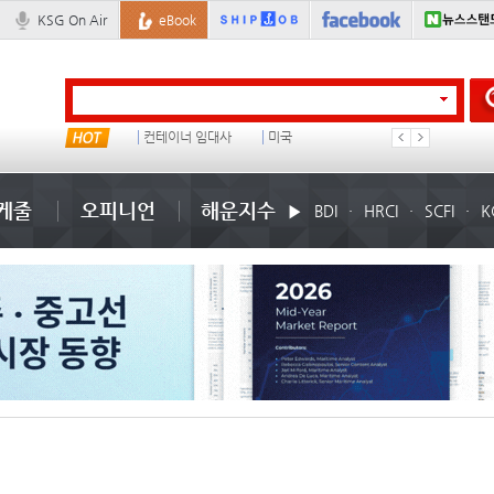
KSG On Air
eBook
���ͤ
컨테이너 임대사
미국
1
케줄
오피니언
해운지수
BDI
HRCI
SCFI
K